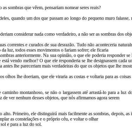
o as sombras que vêem, pensariam nomear seres reais?
 deles, quando um dos que passam ao longo do pequeno muro falasse, n
deriam considerar nada como verdadeiro, a não ser as sombras dos obje
 suas correntes e curados de sua desrazão. Tudo não aconteceria natur
o da luz, todos esses movimentos o fariam sofrer; ele ficaria
 sombras anteriormente. Na sua opinião, o que ele poderia responder se l
 que está vendo melhor? O que ele responderia se lhe designassem cada 
a antes lhe pareceriam mais verdadeiras do que os objetos que lhe mos
os olhos lhe doeriam, que ele viraria as costas e voltaria para as cois
e caminho montanhoso, se não o largassem até arrastá-lo para a luz do 
paz de ver nenhum desses objetos, que nós afirmamos agora serem
do alto. Primeiro, ele distinguirá mais facilmente as sombras, depois, a
plar as constelações e o próprio céu, e voltar o olhar
sol e para a luz do sol.