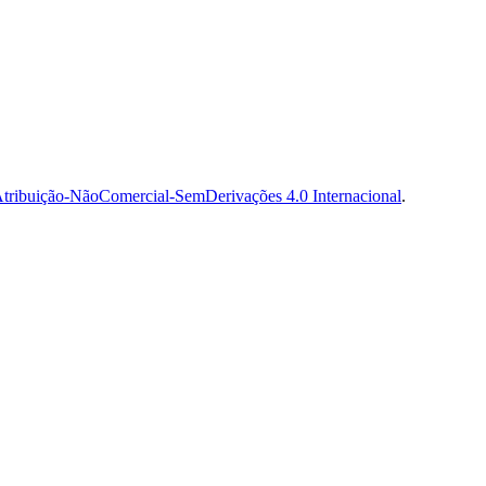
tribuição-NãoComercial-SemDerivações 4.0 Internacional
.