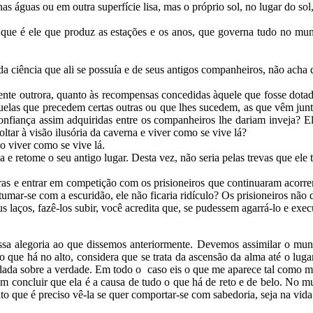
as águas ou em outra superfície lisa, mas o próprio sol, no lugar do sol,
ir que é ele que produz as estações e os anos, que governa tudo no mu
a ciência que ali se possuía e de seus antigos companheiros, não acha 
ente outrora, quanto às recompensas concedidas àquele que fosse dota
las que precedem certas outras ou que lhes sucedem, as que vêm juntas
confiança assim adquiridas entre os companheiros lhe dariam inveja? E
tar à visão ilusória da caverna e viver como se vive lá?
o viver como se vive lá.
 e retome o seu antigo lugar. Desta vez, não seria pelas trevas que ele t
bras e entrar em competição com os prisioneiros que continuaram acorren
-se com a escuridão, ele não ficaria ridículo? Os prisioneiros não dir
us laços, fazê-los subir, você acredita que, se pudessem agarrá-lo e exe
essa alegoria ao que dissemos anteriormente. Devemos assimilar o mun
que há no alto, considera que se trata da ascensão da alma até o lugar
dada sobre a verdade. Em todo o caso eis o que me aparece tal como me
concluir que ela é a causa de tudo o que há de reto e de belo. No mund
to que é preciso vê-la se quer comportar-se com sabedoria, seja na vida