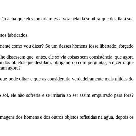
ão acha que eles tomariam essa voz pela da sombra que desfila à sua
tos fabricados.
almente como vou dizer? Se um desses homens fosse libertado, forçado
he dissessem que, antes, ele só via coisas sem consistência, que agora
um dos objetos que desfilam, obrigando-o com perguntas, a dizer o que
tram agora?
as que pode olhar e que as consideraria verdadeiramente mais nítidas do
sol, ele não sofreria e se irritaria ao ser assim empurrado para fora?
s imagens dos homens e dos outros objetos refletidas na água, depois os