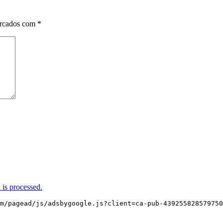
arcados com
*
is processed.
m/pagead/js/adsbygoogle.js?client=ca-pub-439255828579750