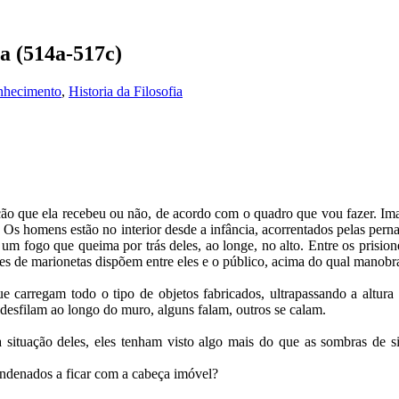
ca (514a-517c)
onhecimento
,
Historia da Filosofia
ação que ela recebeu ou não, de acordo com o quadro que vou fazer. 
a. Os homens estão no interior desde a infância, acorrentados pelas p
e um fogo que queima por trás deles, ao longe, no alto. Entre os pris
s de marionetas dispõem entre eles e o público, acima do qual manobr
carregam todo o tipo de objetos fabricados, ultrapassando a altura 
 desfilam ao longo do muro, alguns falam, outros se calam.
a situação deles, eles tenham visto algo mais do que as sombras de 
condenados a ficar com a cabeça imóvel?