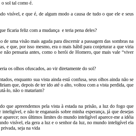
 o sol tal como é.
ndo visível, e que é, de algum modo a causa de tudo o que ele e seus
que ficaria feliz com a mudança e teria pena deles?
do de uma visão mais aguda para discernir a passagem das sombras na
, e que, por isso mesmo, era o mais hábil para conjeturar a que viria
le não pensaria antes, como o herói de Homero, que mais vale “viver
eria os olhos ofuscados, ao vir diretamente do sol?
tados, enquanto sua vista ainda está confusa, seus olhos ainda não se
iam que, depois de ter ido até o alto, voltou com a vista perdida, que
cutá-lo, não o matariam?
do que apreendemos pela vista à estada na prisão, a luz do fogo que
 inteligível, e não te enganarás sobre minha esperança, já que desejas
 aparece; nos últimos limites do mundo inteligível aparece-me a idéia
o visível, ela gera a luz e o senhor da luz, no mundo inteligível ela
 privada, seja na vida