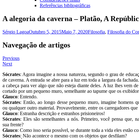
Referências bibliográficas
A alegoria da caverna – Platão, A Repúbli
Sérgio Lagoa
Outubro 5, 2015
Maio 7, 2020
Filosofia
,
Filosofia do C
Navegação de artigos
Previous
Next
Sócrates
: Agora imagine a nossa natureza, segundo o grau de educ
de caverna. A entrada se abre para a luz em toda a largura da fachad
a cabeça para ver algo que não esteja diante deles. A luz lhes vem d
cortado por um pequeno muro, semelhante ao tapume que os exibidore
Glauco
: Entendo.
Sócrates
: Então, ao longo desse pequeno muro, imagine homens que 
ou qualquer outro material. Provavelmente, entre os carregadores que
Glauco
: Estranha descrição e estranhos prisioneiros!
Sócrates
: Eles são semelhantes a nós. Primeiro, você pensa que, n
sua frente?
Glauco
: Como isso seria possível, se durante toda a vida eles estão 
Sócrates
: Não acontece o mesmo com os objetos que desfilam?