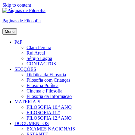
Skip to content
Páginas de Filosofia
Menu
PdF
Clara Pereira
Rui Areal
Sérgio Lagoa
CONTACTOS
SECÇÕES
Didática da Filosofia
Filosofia com Crianças
Filosofia Política
Cinema e Filosofia
Filosofia da Informação
MATERIAIS
FILOSOFIA 10.º ANO
FILOSOFIA 11.º
FILOSOFIA 12.º ANO
DOCUMENTOS
EXAMES NACIONAIS
ESTANTE