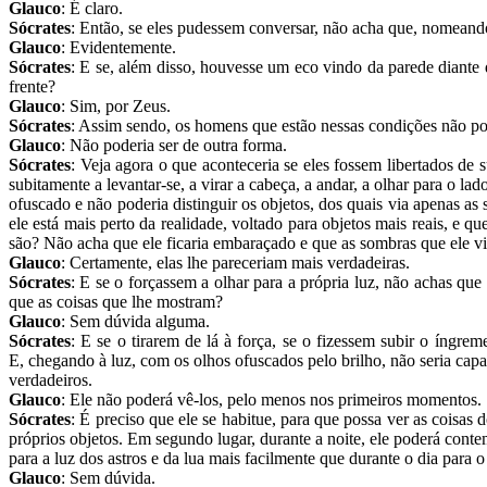
Glauco
: É claro.
Sócrates
: Então, se eles pudessem conversar, não acha que, nomeand
Glauco
: Evidentemente.
Sócrates
: E se, além disso, houvesse um eco vindo da parede diante
frente?
Glauco
: Sim, por Zeus.
Sócrates
: Assim sendo, os homens que estão nessas condições não po
Glauco
: Não poderia ser de outra forma.
Sócrates
: Veja agora o que aconteceria se eles fossem libertados de
subitamente a levantar-se, a virar a cabeça, a andar, a olhar para o lad
ofuscado e não poderia distinguir os objetos, dos quais via apenas as
ele está mais perto da realidade, voltado para objetos mais reais, e
são? Não acha que ele ficaria embaraçado e que as sombras que ele vi
Glauco
: Certamente, elas lhe pareceriam mais verdadeiras.
Sócrates
: E se o forçassem a olhar para a própria luz, não achas que 
que as coisas que lhe mostram?
Glauco
: Sem dúvida alguma.
Sócrates
: E se o tirarem de lá à força, se o fizessem subir o íngrem
E, chegando à luz, com os olhos ofuscados pelo brilho, não seria ca
verdadeiros.
Glauco
: Ele não poderá vê-los, pelo menos nos primeiros momentos.
Sócrates
: É preciso que ele se habitue, para que possa ver as coisas 
próprios objetos. Em segundo lugar, durante a noite, ele poderá contem
para a luz dos astros e da lua mais facilmente que durante o dia para o 
Glauco
: Sem dúvida.