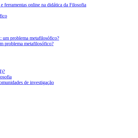
 ferramentas online na didática da Filosofia
fico
a: um problema metafilosófico?
um problema metafilosófico?
I)?
losofia
comunidades de investigação