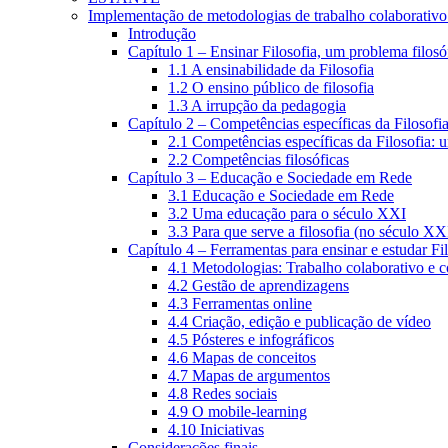
Implementação de metodologias de trabalho colaborativo e
Introdução
Capítulo 1 – Ensinar Filosofia, um problema filosó
1.1 A ensinabilidade da Filosofia
1.2 O ensino público de filosofia
1.3 A irrupção da pedagogia
Capítulo 2 – Competências específicas da Filosofi
2.1 Competências específicas da Filosofia: 
2.2 Competências filosóficas
Capítulo 3 – Educação e Sociedade em Rede
3.1 Educação e Sociedade em Rede
3.2 Uma educação para o século XXI
3.3 Para que serve a filosofia (no século XX
Capítulo 4 – Ferramentas para ensinar e estudar Fi
4.1 Metodologias: Trabalho colaborativo e 
4.2 Gestão de aprendizagens
4.3 Ferramentas online
4.4 Criação, edição e publicação de vídeo
4.5 Pósteres e infográficos
4.6 Mapas de conceitos
4.7 Mapas de argumentos
4.8 Redes sociais
4.9 O mobile-learning
4.10 Iniciativas
Considerações finais