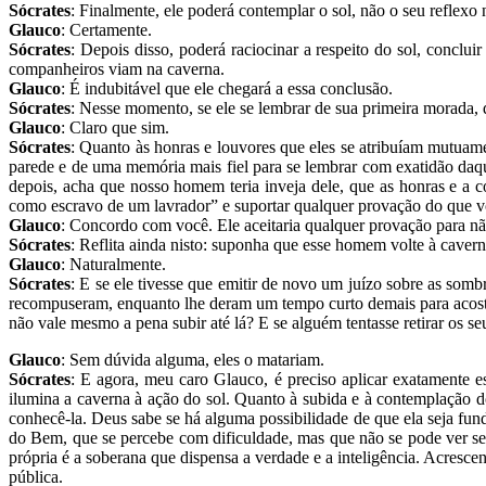
Sócrates
: Finalmente, ele poderá contemplar o sol, não o seu reflexo n
Glauco
: Certamente.
Sócrates
: Depois disso, poderá raciocinar a respeito do sol, conclu
companheiros viam na caverna.
Glauco
: É indubitável que ele chegará a essa conclusão.
Sócrates
: Nesse momento, se ele se lembrar de sua primeira morada, d
Glauco
: Claro que sim.
Sócrates
: Quanto às honras e louvores que eles se atribuíam mutuam
parede e de uma memória mais fiel para se lembrar com exatidão daque
depois, acha que nosso homem teria inveja dele, que as honras e a 
como escravo de um lavrador” e suportar qualquer provação do que vol
Glauco
: Concordo com você. Ele aceitaria qualquer provação para nã
Sócrates
: Reflita ainda nisto: suponha que esse homem volte à caverna
Glauco
: Naturalmente.
Sócrates
: E se ele tivesse que emitir de novo um juízo sobre as som
recompuseram, enquanto lhe deram um tempo curto demais para acostumar
não vale mesmo a pena subir até lá? E se alguém tentasse retirar os se
Glauco
: Sem dúvida alguma, eles o matariam.
Sócrates
: E agora, meu caro Glauco, é preciso aplicar exatamente 
ilumina a caverna à ação do sol. Quanto à subida e à contemplação do 
conhecê-la. Deus sabe se há alguma possibilidade de que ela seja fun
do Bem, que se percebe com dificuldade, mas que não se pode ver sem 
própria é a soberana que dispensa a verdade e a inteligência. Acrescen
pública.