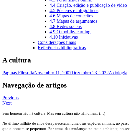
4.4 Criação, edição e publicação de vídeo
4.5 Pósteres e infográficos
4.6 Mapas de conceitos
4.7 Mapas de argumentos
4.8 Redes sociais
4.9 O mobile-learning
4.10 Iniciativas
Considerações finais
Referências bibliográficas
A cultura
Páginas Filosofia
Novembro 11, 2007
Dezembro 23, 2022
Axiologia
Navegação de artigos
Previous
Next
Sem homem não há cultura. Mas sem cultura não há homem. (…)
No último milhão de anos desapareceram numerosas espécies animais, ao passo
que o homem se perpetuou. Por causa das mudanças no meio ambiente, houve