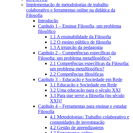
Implementação de metodologias de trabalho
colaborativo e ferramentas online na didática da
Filosofia
Introdução
Capítulo 1 – Ensinar Filosofia, um problema
filosófico
1.1 A ensinabilidade da Filosofia
1.2 O ensino público de filosofia
1.3 A irrupção da pedagogia
Capítulo 2 – Competências específicas da
Filosofia: um problema metafilosófico?
2.1 Competências específicas da Filosofia:
um problema metafilosófico?
2.2 Competências filosóficas
Capítulo 3 – Educação e Sociedade em Rede
3.1 Educação e Sociedade em Rede
3.2 Uma educação para o século XXI
3.3 Para que serve a filosofia (no século
XXI)?
Capítulo 4 – Ferramentas para ensinar e estudar
Filosofia
4.1 Metodologias: Trabalho colaborativo e
comunidades de investigação
4.2 Gestão de aprendizagens
4.3 Ferramentas online