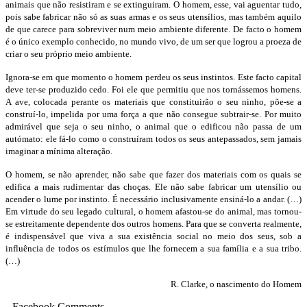
animais que não resistiram e se extinguiram. O homem, esse, vai aguentar tudo,
pois sabe fabricar não só as suas armas e os seus utensílios, mas também aquilo
de que carece para sobreviver num meio ambiente diferente. De facto o homem
é o único exemplo conhecido, no mundo vivo, de um ser que logrou a proeza de
criar o seu próprio meio ambiente.
Ignora-se em que momento o homem perdeu os seus instintos. Este facto capital
deve ter-se produzido cedo. Foi ele que permitiu que nos tornássemos homens.
A ave, colocada perante os materiais que constituirão o seu ninho, põe-se a
construí-lo, impelida por uma força a que não conse
gue subtrair-se. Por muito
admirável que seja o seu ninho, o animal que o edificou não passa de um
autómato: ele fá-lo como o construíram todos os seus antepassados, sem jamais
imaginar a mínima alteração.
O homem, se não aprender, não sabe que fazer dos materiais com os quais
se
edifica a mais rudimentar das choças. Ele não sabe fabricar um utensílio ou
acender o lume por instinto. É necessário inclusivamente ensiná-lo a andar. (…)
Em virtude do seu legado cultural, o homem afastou-se do animal, mas tornou-
se estreitamente dependente dos outros homens. Para que se converta realmente,
é indispensável que viva a sua existência social no meio dos seus, sob a
influência de todos os estímulos que lhe fornecem a sua família e a sua tribo.
(…)
R. Clarke, o nascimento do Homem
Facebook Comments