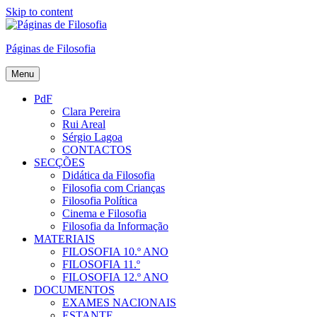
Skip to content
Páginas de Filosofia
Menu
PdF
Clara Pereira
Rui Areal
Sérgio Lagoa
CONTACTOS
SECÇÕES
Didática da Filosofia
Filosofia com Crianças
Filosofia Política
Cinema e Filosofia
Filosofia da Informação
MATERIAIS
FILOSOFIA 10.º ANO
FILOSOFIA 11.º
FILOSOFIA 12.º ANO
DOCUMENTOS
EXAMES NACIONAIS
ESTANTE