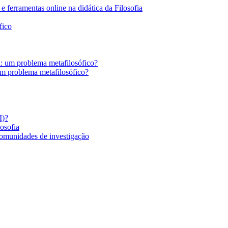
 ferramentas online na didática da Filosofia
fico
a: um problema metafilosófico?
um problema metafilosófico?
I)?
losofia
comunidades de investigação