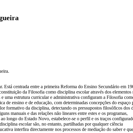
ogueira
eira.
lar. Está centrada entre a primeira Reforma do Ensino Secundário em 
constituição da Filosofia como disciplina escolar através dos element
 e uma estrutura curricular e administrativa configuram a Filosofia com
ítica de ensino e de educação, com determinadas concepções do espaço p
 formativo da disciplina, detectando os pressupostos filosóficos dos
lguns manuais e das relações não lineares entre estes e os programas,
o longo do Estado Novo, estabelece-se o perfil e os traços configurado
isciplina escolar são, no entanto, partilhadas por qualquer ciência
ducativa interfira directamente nos processos de mediação do saber e q