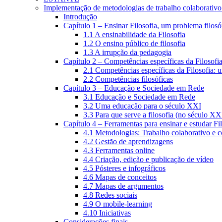
Implementação de metodologias de trabalho colaborativo e
Introdução
Capítulo 1 – Ensinar Filosofia, um problema filosó
1.1 A ensinabilidade da Filosofia
1.2 O ensino público de filosofia
1.3 A irrupção da pedagogia
Capítulo 2 – Competências específicas da Filosofi
2.1 Competências específicas da Filosofia: 
2.2 Competências filosóficas
Capítulo 3 – Educação e Sociedade em Rede
3.1 Educação e Sociedade em Rede
3.2 Uma educação para o século XXI
3.3 Para que serve a filosofia (no século XX
Capítulo 4 – Ferramentas para ensinar e estudar Fi
4.1 Metodologias: Trabalho colaborativo e 
4.2 Gestão de aprendizagens
4.3 Ferramentas online
4.4 Criação, edição e publicação de vídeo
4.5 Pósteres e infográficos
4.6 Mapas de conceitos
4.7 Mapas de argumentos
4.8 Redes sociais
4.9 O mobile-learning
4.10 Iniciativas
Considerações finais