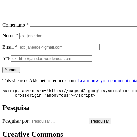
Comentário
*
Nome
*
Email
*
Site
This site uses Akismet to reduce spam.
Learn how your comment data 
<script async src="https://pagead2.googlesyndication.co
     crossorigin="anonymous"></script>
Pesquisa
Pesquisar por:
Creative Commons