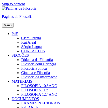
Skip to content
Páginas de Filosofia
Menu
PdF
Clara Pereira
Rui Areal
Sérgio Lagoa
CONTACTOS
SECÇÕES
Didática da Filosofia
Filosofia com Crianças
Filosofia Política
Cinema e Filosofia
Filosofia da Informação
MATERIAIS
FILOSOFIA 10.º ANO
FILOSOFIA 11.º
FILOSOFIA 12.º ANO
DOCUMENTOS
EXAMES NACIONAIS
ESTANTE