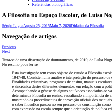
Referências bibliográficas
A Filosofia no Espaço Escolar, de Luísa N
Sérgio Lagoa
Agosto 25, 2015
Maio 7, 2020
Didática da Filosofia
Navegação de artigos
Previous
Next
Trata-se de uma dissertação de doutoramento, de 2010, de Luísa Nogu
No resumo pode ler-se
Esta investigação tem como objecto de estudo a Filosofia esco
1947/48. Consiste numa análise e interpretação do percurso de 
Finalidades educativas, programas de ensino, manuais escolares
e sincrónica destes diferentes elementos, em relação com a pol
Acompanhando a génese de alguns equívocos associados ao valor
determinada Filosofia no ensino, ressaltando a importância de a
mostrando os procedimentos de aprovação oficiais dos manuais a
o saber filosófico passou no seu percurso de constituição como d
com expressão na escola sempre que a orientação da política e