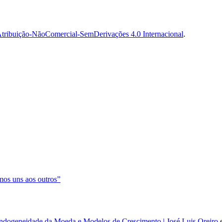
tribuição-NãoComercial-SemDerivações 4.0 Internacional
.
os uns aos outros”
dogeneidade da Moeda e Modelos de Crescimento | José Luis Oreiro