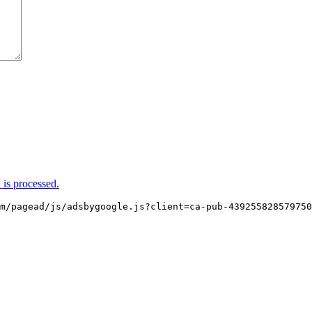
is processed.
m/pagead/js/adsbygoogle.js?client=ca-pub-439255828579750