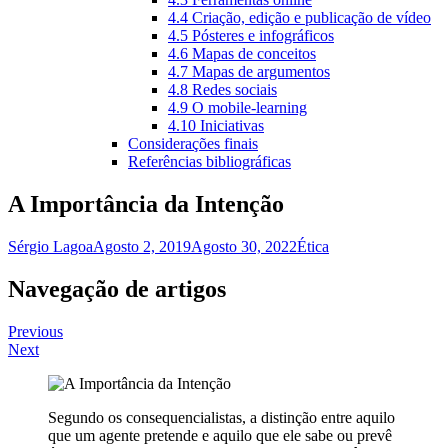
4.4 Criação, edição e publicação de vídeo
4.5 Pósteres e infográficos
4.6 Mapas de conceitos
4.7 Mapas de argumentos
4.8 Redes sociais
4.9 O mobile-learning
4.10 Iniciativas
Considerações finais
Referências bibliográficas
A Importância da Intenção
Sérgio Lagoa
Agosto 2, 2019
Agosto 30, 2022
Ética
Navegação de artigos
Previous
Next
Segundo os consequencialistas, a distinção entre aquilo
que um agente pretende e aquilo que ele sabe ou prevê