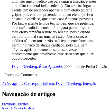
um meio que o médico use para curar a infeção; é antes
um efeito colateral independente). Em terceiro lugar, o
agente tem de pretender apenas o bom efeito (curar a
gripe), pois é errado pretender um mau efeito (o risco
de ataque cardíaco, que neste caso é apenas previsto).
Por fim, o agente tem de ter, no bem que ele pretende,
uma razão suficientemente forte para permitir que o
mau efeito também resulte do seu ato, pois é errado
permitir um mal sem uma tal razão. Neste caso, o
médico não tem uma razão suficientemente forte para
permitir o risco de ataque cardíaco, pelo que, sem
dúvida, agiria erradamente se prescrevesse um
medicamento que envolvesse esse risco sem qualquer
outro propósito.
David Oderberg
,
Ética Aplicada
, 2000, trad. de Pedro Galvão
Facebook Comments
Ação
,
agente
,
Consequencialismo
,
David Oderberg
,
Intenção
Navegação de artigos
Previous
Direitos
Next
A Vontade Boa