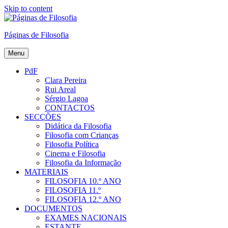
Skip to content
Páginas de Filosofia
Menu
PdF
Clara Pereira
Rui Areal
Sérgio Lagoa
CONTACTOS
SECÇÕES
Didática da Filosofia
Filosofia com Crianças
Filosofia Política
Cinema e Filosofia
Filosofia da Informação
MATERIAIS
FILOSOFIA 10.º ANO
FILOSOFIA 11.º
FILOSOFIA 12.º ANO
DOCUMENTOS
EXAMES NACIONAIS
ESTANTE