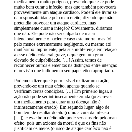
medicamento muito perigoso, prevendo que este pode
muito bem curar a infeção, mas que também provocará
provavelmente um ataque cardíaco. Poderá ele livrar-se
da responsabilidade pelo mau efeito, dizendo que não
pretendia provocar um ataque cardíaco, mas
simplesmente curar a infeção? Obviamente, diríamos
que não. Ele pode não ser culpado de matar
intencionalmente o paciente caso este morra, mas foi
pelo menos extremamente negligente, ou mesmo até
muitíssimo imprudente, pela sua indiferença em relação
a esse efeito colateral grave, o que gera um grau
elevado de culpabilidade. […] Assim, temos de
reconhecer outros elementos na distinção entre intenção
e previsão que indiquem o seu papel ético apropriado.
Podemos dizer que é permissível realizar uma ação,
prevendo-se um mau efeito, apenas quando se
verificam certas condições. […] Em primeiro lugar, a
ação não pode ser intrinsecamente errada (prescrever
um medicamento para curar uma doença não é
intrinsecamente errado). Em segundo lugar, algo de
bom tem de resultar do ato (como a cura da infeção
[…]), e esse bom efeito não pode ser causado pelo mau
efeito, pois um axioma da moral é que os fins não
justificam os meios (o risco de ataque cardíaco não é