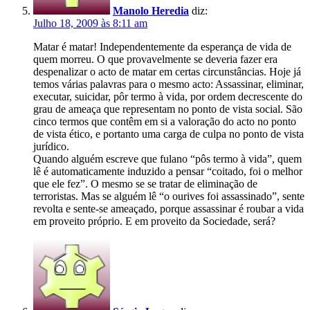
Manolo Heredia
diz:
Julho 18, 2009 às 8:11 am
Matar é matar! Independentemente da esperança de vida de
quem morreu. O que provavelmente se deveria fazer era
despenalizar o acto de matar em certas circunstâncias. Hoje já
temos várias palavras para o mesmo acto: Assassinar, eliminar,
executar, suicidar, pôr termo à vida, por ordem decrescente do
grau de ameaça que representam no ponto de vista social. São
cinco termos que contêm em si a valoração do acto no ponto
de vista ético, e portanto uma carga de culpa no ponto de vista
jurídico.
Quando alguém escreve que fulano “pôs termo à vida”, quem
lê é automaticamente induzido a pensar “coitado, foi o melhor
que ele fez”. O mesmo se se tratar de eliminação de
terroristas. Mas se alguém lê “o ourives foi assassinado”, sente
revolta e sente-se ameaçado, porque assassinar é roubar a vida
em proveito próprio. E em proveito da Sociedade, será?