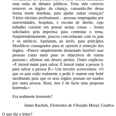
uma onda de debates públicos. Teria sido correcto
remover os órgãos da criança, causando-lhe dessa
forma morte imediata, para ajudar outras crianças?
Vários eticistas profissionais – pessoas empregadas por
universidades, hospitais, e escolas de direito, cujo
trabalho consiste em pensar nestas coisas – foram
solicitados pela imprensa para comentar o tema.
Surpreendentemente, poucos concordaram com os pais
e os médicos. Apelaram, ao invés, para princípios
filosóficos consagrados para se oporem à remoção dos
órgãos. «Parece simplesmente demasiado horrível usar
pessoas como meio para os objectivos de outras
pessoas», afirmou um desses peritos. Outro explicou:
«É imoral matar para salvar. É imoral matar a pessoa A
para salvar a pessoa B.» Um terceiro acrescentou: «O
que os pais estão realmente a pedir é: matem este bebé
moribundo para que os seus órgãos possam ser usados
por outra pessoa. Bom, isso é de facto uma proposta
horrenda.»
Era realmente horrendo?
James Rachels,
Elementos de Filosofia Moral
, Gradiva
O que diz o leitor?