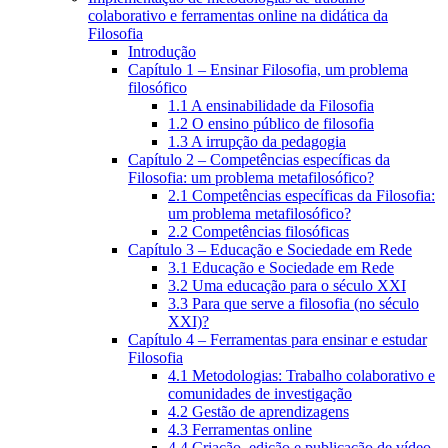
colaborativo e ferramentas online na didática da
Filosofia
Introdução
Capítulo 1 – Ensinar Filosofia, um problema
filosófico
1.1 A ensinabilidade da Filosofia
1.2 O ensino público de filosofia
1.3 A irrupção da pedagogia
Capítulo 2 – Competências específicas da
Filosofia: um problema metafilosófico?
2.1 Competências específicas da Filosofia:
um problema metafilosófico?
2.2 Competências filosóficas
Capítulo 3 – Educação e Sociedade em Rede
3.1 Educação e Sociedade em Rede
3.2 Uma educação para o século XXI
3.3 Para que serve a filosofia (no século
XXI)?
Capítulo 4 – Ferramentas para ensinar e estudar
Filosofia
4.1 Metodologias: Trabalho colaborativo e
comunidades de investigação
4.2 Gestão de aprendizagens
4.3 Ferramentas online
4.4 Criação, edição e publicação de vídeo