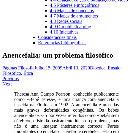
4.5 Pósteres e infográficos
4.6 Mapas de conceitos
4.7 Mapas de argumentos
4.8 Redes sociais
4.9 O mobile-learning
4.10 Iniciativas
Considerações finais
Referências bibliográficas
Anencefalia: um problema filosófico
Páginas Filosofia
Julho 15, 2009
Abril 13, 2020
Bioética
,
Ensaio
Filosófico
,
Ética
Navegação
Previous
Next
de
Theresa Ann Campo Pearson, conhecida publicamente
artigos
como «Bebé Teresa», é uma criança com anencefalia
nascida na Florida em 1992. A anencefalia é uma das
mais graves deformidades congénitas. Os bebés
anencefálicos são por vezes referidos como «bebés sem
cérebro», e isto dá basicamente ideia do problema, mas
não é uma imagem inteiramente correcta. Partes
importantes do encéfalo – cérebro e cerebelo – estão em