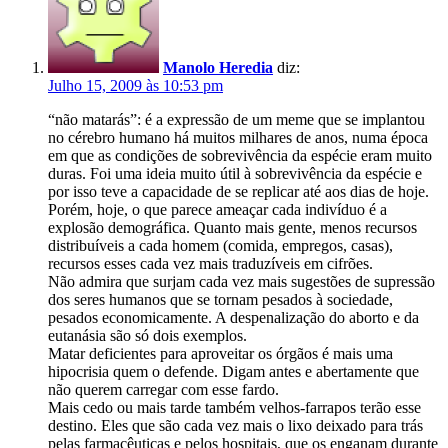
Manolo Heredia
diz:
Julho 15, 2009 às 10:53 pm
“não matarás”: é a expressão de um meme que se implantou
no cérebro humano há muitos milhares de anos, numa época
em que as condições de sobrevivência da espécie eram muito
duras. Foi uma ideia muito útil à sobrevivência da espécie e
por isso teve a capacidade de se replicar até aos dias de hoje.
Porém, hoje, o que parece ameaçar cada indivíduo é a
explosão demográfica. Quanto mais gente, menos recursos
distribuíveis a cada homem (comida, empregos, casas),
recursos esses cada vez mais traduzíveis em cifrões.
Não admira que surjam cada vez mais sugestões de supressão
dos seres humanos que se tornam pesados à sociedade,
pesados economicamente. A despenalização do aborto e da
eutanásia são só dois exemplos.
Matar deficientes para aproveitar os órgãos é mais uma
hipocrisia quem o defende. Digam antes e abertamente que
não querem carregar com esse fardo.
Mais cedo ou mais tarde também velhos-farrapos terão esse
destino. Eles que são cada vez mais o lixo deixado para trás
pelas farmacêuticas e pelos hospitais, que os enganam durante