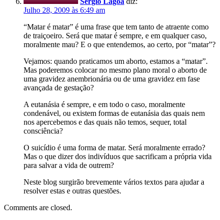
Sérgio Lagoa
diz:
Julho 28, 2009 às 6:49 am
“Matar é matar” é uma frase que tem tanto de atraente como
de traiçoeiro. Será que matar é sempre, e em qualquer caso,
moralmente mau? E o que entendemos, ao certo, por “matar”?
Vejamos: quando praticamos um aborto, estamos a “matar”.
Mas poderemos colocar no mesmo plano moral o aborto de
uma gravidez anembrionária ou de uma gravidez em fase
avançada de gestação?
A eutanásia é sempre, e em todo o caso, moralmente
condenável, ou existem formas de eutanásia das quais nem
nos apercebemos e das quais não temos, sequer, total
consciência?
O suicídio é uma forma de matar. Será moralmente errado?
Mas o que dizer dos indivíduos que sacrificam a própria vida
para salvar a vida de outrem?
Neste blog surgirão brevemente vários textos para ajudar a
resolver estas e outras questões.
Comments are closed.