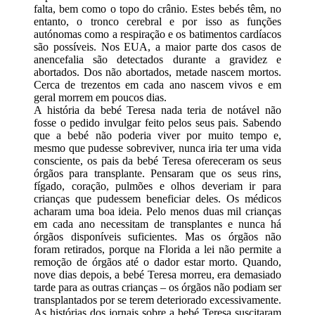
falta, bem como o topo do crânio. Estes bebés têm, no
entanto, o tronco cerebral e por isso as funções
autónomas como a respiração e os batimentos cardíacos
são possíveis. Nos EUA, a maior parte dos casos de
anencefalia são detectados durante a gravidez e
abortados. Dos não abortados, metade nascem mortos.
Cerca de trezentos em cada ano nascem vivos e em
geral morrem em poucos dias.
A história da bebé Teresa nada teria de notável não
fosse o pedido invulgar feito pelos seus pais. Sabendo
que a bebé não poderia viver por muito tempo e,
mesmo que pudesse sobreviver, nunca iria ter uma vida
consciente, os pais da bebé Teresa ofereceram os seus
órgãos para transplante. Pensaram que os seus rins,
fígado, coração, pulmões e olhos deveriam ir para
crianças que pudessem beneficiar deles. Os médicos
acharam uma boa ideia. Pelo menos duas mil crianças
em cada ano necessitam de transplantes e nunca há
órgãos disponíveis suficientes. Mas os órgãos não
foram retirados, porque na Florida a lei não permite a
remoção de órgãos até o dador estar morto. Quando,
nove dias depois, a bebé Teresa morreu, era demasiado
tarde para as outras crianças – os órgãos não podiam ser
transplantados por se terem deteriorado excessivamente.
As histórias dos jornais sobre a bebé Teresa suscitaram