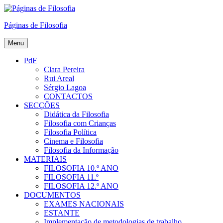
Skip
to
Páginas de Filosofia
content
Menu
PdF
Clara Pereira
Rui Areal
Sérgio Lagoa
CONTACTOS
SECÇÕES
Didática da Filosofia
Filosofia com Crianças
Filosofia Política
Cinema e Filosofia
Filosofia da Informação
MATERIAIS
FILOSOFIA 10.º ANO
FILOSOFIA 11.º
FILOSOFIA 12.º ANO
DOCUMENTOS
EXAMES NACIONAIS
ESTANTE
Implementação de metodologias de trabalho