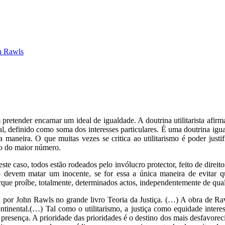
n Rawls
pretender encarnar um ideal de igualdade. A doutrina utilitarista afirm
al, definido como soma dos interesses particulares. É uma doutrina igual
maneira. O que muitas vezes se critica ao utilitarismo é poder justif
 o do maior número.
te caso, todos estão rodeados pelo invólucro protector, feito de direi
evem matar um inocente, se for essa a única maneira de evitar que
que proíbe, totalmente, determinados actos, independentemente de qualq
a por John Rawls no grande livro Teoria da Justiça. (…) A obra de Raw
inental.(…) Tal como o utilitarismo, a justiça como equidade interes
resença. A prioridade das prioridades é o destino dos mais desfavoreci