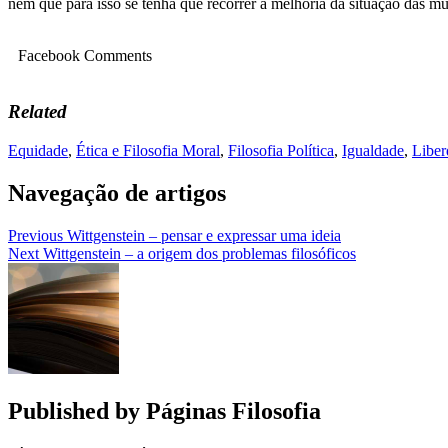
nem que para isso se tenha que recorrer à melhoria da situação das mu
Facebook Comments
Related
Equidade
,
Ética e Filosofia Moral
,
Filosofia Política
,
Igualdade
,
Liber
Navegação de artigos
Previous
Wittgenstein – pensar e expressar uma ideia
Next
Wittgenstein – a origem dos problemas filosóficos
Published by
Páginas Filosofia