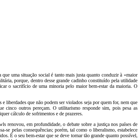
a que uma situação social é tanto mais justa quanto conduzir à «maior
itária, porque, dentro desse grande cadinho constituído pela utilidade
icar o sacrifício de uma minoria pelo maior bem-estar da maioria. O
tos e liberdades que não podem ser violados seja por quem for, nem que
 cinco outros pereçam. O utilitarismo responde sim, pois pesa as
uer cálculo de sofrimentos e de prazeres.
ls renovou, em profundidade, o debate sobre a justiça nos países de
sa-se pelas consequências; porém, tal como o liberalismo, estabelece
dos. É o seu bem-estar que se deve tornar tão grande quanto possível,