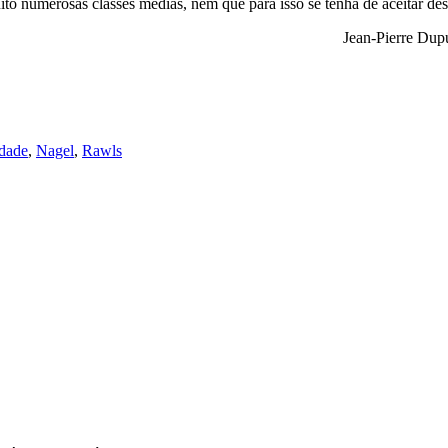
ito numerosas classes médias, nem que para isso se tenha de aceitar de
Jean-Pierre Dup
dade
,
Nagel
,
Rawls