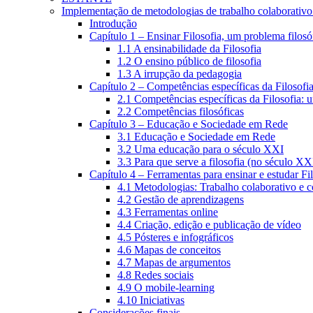
Implementação de metodologias de trabalho colaborativo e
Introdução
Capítulo 1 – Ensinar Filosofia, um problema filosó
1.1 A ensinabilidade da Filosofia
1.2 O ensino público de filosofia
1.3 A irrupção da pedagogia
Capítulo 2 – Competências específicas da Filosofi
2.1 Competências específicas da Filosofia: 
2.2 Competências filosóficas
Capítulo 3 – Educação e Sociedade em Rede
3.1 Educação e Sociedade em Rede
3.2 Uma educação para o século XXI
3.3 Para que serve a filosofia (no século XX
Capítulo 4 – Ferramentas para ensinar e estudar Fi
4.1 Metodologias: Trabalho colaborativo e 
4.2 Gestão de aprendizagens
4.3 Ferramentas online
4.4 Criação, edição e publicação de vídeo
4.5 Pósteres e infográficos
4.6 Mapas de conceitos
4.7 Mapas de argumentos
4.8 Redes sociais
4.9 O mobile-learning
4.10 Iniciativas
Considerações finais