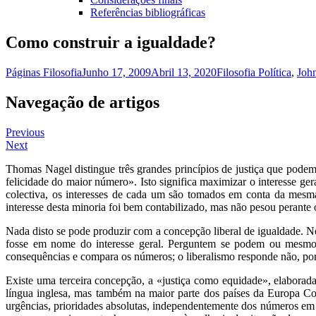
Referências bibliográficas
Como construir a igualdade?
Páginas Filosofia
Junho 17, 2009
Abril 13, 2020
Filosofia Política
,
Joh
Navegação de artigos
Previous
Next
Thomas Nagel distingue três grandes princípios de justiça que podem 
felicidade do maior número». Isto significa maximizar o interesse ger
colectiva, os interesses de cada um são tomados em conta da mesma 
interesse desta minoria foi bem contabilizado, mas não pesou perante
Nada disto se pode produzir com a concepção liberal de igualdade. Nes
fosse em nome do interesse geral. Perguntem se podem ou mesmo d
consequências e compara os números; o liberalismo responde não, por
Existe uma terceira concepção, a «justiça como equidade», elaborad
língua inglesa, mas também na maior parte dos países da Europa Cont
urgências, prioridades absolutas, independentemente dos números em p