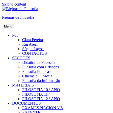
Skip to content
Páginas de Filosofia
Menu
PdF
Clara Pereira
Rui Areal
Sérgio Lagoa
CONTACTOS
SECÇÕES
Didática da Filosofia
Filosofia com Crianças
Filosofia Política
Cinema e Filosofia
Filosofia da Informação
MATERIAIS
FILOSOFIA 10.º ANO
FILOSOFIA 11.º
FILOSOFIA 12.º ANO
DOCUMENTOS
EXAMES NACIONAIS
ESTANTE