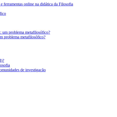
 ferramentas online na didática da Filosofia
fico
a: um problema metafilosófico?
um problema metafilosófico?
I)?
losofia
comunidades de investigação