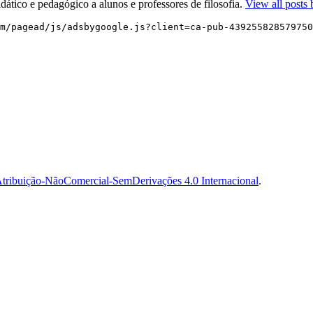
dático e pedagógico a alunos e professores de filosofia.
View all posts 
m/pagead/js/adsbygoogle.js?client=ca-pub-439255828579750
tribuição-NãoComercial-SemDerivações 4.0 Internacional
.