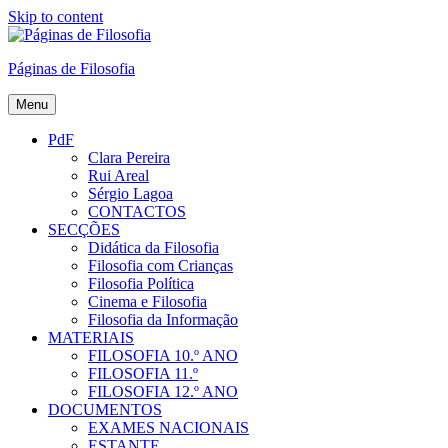
Skip to content
Páginas de Filosofia
Menu
PdF
Clara Pereira
Rui Areal
Sérgio Lagoa
CONTACTOS
SECÇÕES
Didática da Filosofia
Filosofia com Crianças
Filosofia Política
Cinema e Filosofia
Filosofia da Informação
MATERIAIS
FILOSOFIA 10.º ANO
FILOSOFIA 11.º
FILOSOFIA 12.º ANO
DOCUMENTOS
EXAMES NACIONAIS
ESTANTE