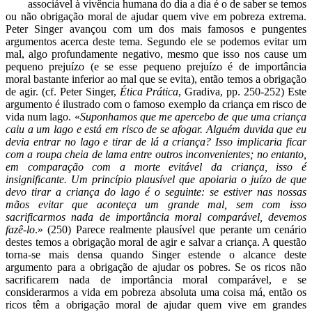
associável à vivência humana do dia a dia é o de saber se temos
ou não obrigação moral de ajudar quem vive em pobreza extrema.
Peter Singer avançou com um dos mais famosos e pungentes
argumentos acerca deste tema. Segundo ele se podemos evitar um
mal, algo profundamente negativo, mesmo que isso nos cause um
pequeno prejuízo (e se esse pequeno prejuízo é de importância
moral bastante inferior ao mal que se evita), então temos a obrigação
de agir. (cf. Peter Singer,
Ética Prática
, Gradiva, pp. 250-252) Este
argumento é ilustrado com o famoso exemplo da criança em risco de
vida num lago. «
Suponhamos que me apercebo de que uma criança
caiu a um lago e está em risco de se afogar. Alguém duvida que eu
devia entrar no lago e tirar de lá a criança? Isso implicaria ficar
com a roupa cheia de lama entre outros inconvenientes; no entanto,
em comparação com a morte evitável da criança, isso é
insignificante. Um princípio plausível que apoiaria o juízo de que
devo tirar a criança do lago é o seguinte: se estiver nas nossas
mãos evitar que aconteça um grande mal, sem com isso
sacrificarmos nada de importância moral comparável, devemos
fazê-lo
.» (250) Parece realmente plausível que perante um cenário
destes temos a obrigação moral de agir e salvar a criança. A questão
torna-se mais densa quando Singer estende o alcance deste
argumento para a obrigação de ajudar os pobres. Se os ricos não
sacrificarem nada de importância moral comparável, e se
considerarmos a vida em pobreza absoluta uma coisa má, então os
ricos têm a obrigação moral de ajudar quem vive em grandes