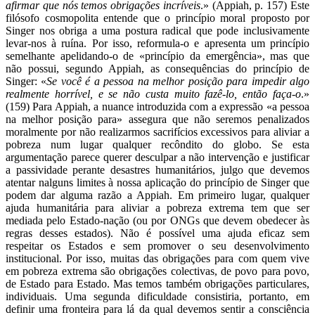
afirmar que nós temos obrigações incríveis
.» (Appiah, p. 157) Este
filósofo cosmopolita entende que o princípio moral proposto por
Singer nos obriga a uma postura radical que pode inclusivamente
levar-nos à ruína. Por isso, reformula-o e apresenta um princípio
semelhante apelidando-o de «princípio da emergência», mas que
não possui, segundo Appiah, as consequências do princípio de
Singer: «
Se você é a pessoa na melhor posição para impedir algo
realmente horrível, e se não custa muito fazê-lo, então faça-o
.»
(159) Para Appiah, a nuance introduzida com a expressão «a pessoa
na melhor posição para» assegura que não seremos penalizados
moralmente por não realizarmos sacrifícios excessivos para aliviar a
pobreza num lugar qualquer recôndito do globo. Se esta
argumentação parece querer desculpar a não intervenção e justificar
a passividade perante desastres humanitários, julgo que devemos
atentar nalguns limites à nossa aplicação do princípio de Singer que
podem dar alguma razão a Appiah. Em primeiro lugar, qualquer
ajuda humanitária para aliviar a pobreza extrema tem que ser
mediada pelo Estado-nação (ou por ONGs que devem obedecer às
regras desses estados). Não é possível uma ajuda eficaz sem
respeitar os Estados e sem promover o seu desenvolvimento
institucional. Por isso, muitas das obrigações para com quem vive
em pobreza extrema são obrigações colectivas, de povo para povo,
de Estado para Estado. Mas temos também obrigações particulares,
individuais. Uma segunda dificuldade consistiria, portanto, em
definir uma fronteira para lá da qual devemos sentir a consciência