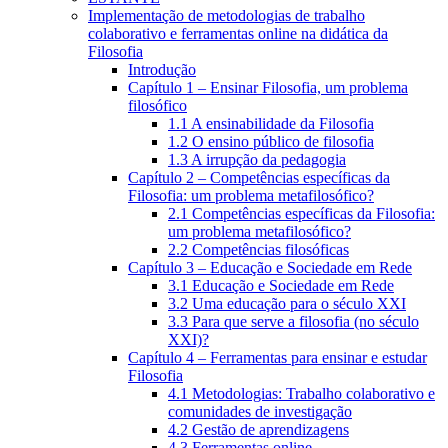
Implementação de metodologias de trabalho
colaborativo e ferramentas online na didática da
Filosofia
Introdução
Capítulo 1 – Ensinar Filosofia, um problema
filosófico
1.1 A ensinabilidade da Filosofia
1.2 O ensino público de filosofia
1.3 A irrupção da pedagogia
Capítulo 2 – Competências específicas da
Filosofia: um problema metafilosófico?
2.1 Competências específicas da Filosofia:
um problema metafilosófico?
2.2 Competências filosóficas
Capítulo 3 – Educação e Sociedade em Rede
3.1 Educação e Sociedade em Rede
3.2 Uma educação para o século XXI
3.3 Para que serve a filosofia (no século
XXI)?
Capítulo 4 – Ferramentas para ensinar e estudar
Filosofia
4.1 Metodologias: Trabalho colaborativo e
comunidades de investigação
4.2 Gestão de aprendizagens
4.3 Ferramentas online