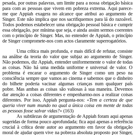
pesada, por outras palavras, um limite para a nossa obrigação básica
para com as pessoas que vivem em pobreza extrema. Aqui parece-
me que Appiah exagera no alcance que atribui ao argumento de
Singer. Este não implica que nos sacrifiquemos para lá do razoável.
Todos podemos estabelecer uma obrigação pessoal básica e cumprir
essa obrigação, por mínima que seja, e ainda assim sermos coerentes
com o princípio de Singer. Mas, no entender de Appiah, o princípio
de Singer compromete-nos com actos claramente superrogatórios.
Uma crítica mais profunda, e mais difícil de refutar, consiste
na análise da teoria do valor que subjaz ao argumento de Singer.
Não podemos, diz Appiah, entender uniformemente o valor de todas
as coisas. Não há uma medida uniforme e universal de valor. O
problema é encarar o argumento de Singer como um peso na
consciência sempre que vamos ao cinema e sabemos que o dinheiro
do bilhete poderia vacinar algumas crianças num qualquer país
pobre. Mas ambas as coisas são valiosas à sua maneira. Devemos
dar atenção a coisas diferentes e empenharmo-nos a realizar coisas
diferentes. Por isso, Appiah pergunta-nos: «
Tem a certeza de que
queria viver num mundo no qual a única coisa em mente de todas
as pessoas fosse salvar vidas?
» (163)
As subtilezas de argumentação de Appiah foram aqui apenas
sugeridas de forma pouco aprofundada; fica aqui apenas a referência
crucial à crítica deste autor ao argumento em favor da obrigação
moral de ajudar quem vive na pobreza absoluta proposto por Singer,