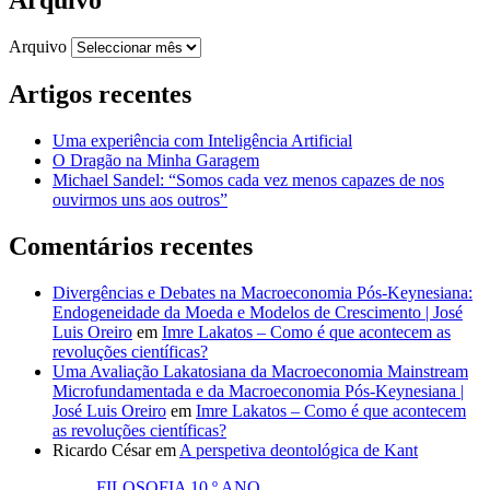
Arquivo
Arquivo
Artigos recentes
Uma experiência com Inteligência Artificial
O Dragão na Minha Garagem
Michael Sandel: “Somos cada vez menos capazes de nos
ouvirmos uns aos outros”
Comentários recentes
Divergências e Debates na Macroeconomia Pós-Keynesiana:
Endogeneidade da Moeda e Modelos de Crescimento | José
Luis Oreiro
em
Imre Lakatos – Como é que acontecem as
revoluções científicas?
Uma Avaliação Lakatosiana da Macroeconomia Mainstream
Microfundamentada e da Macroeconomia Pós-Keynesiana |
José Luis Oreiro
em
Imre Lakatos – Como é que acontecem
as revoluções científicas?
Ricardo César
em
A perspetiva deontológica de Kant
FILOSOFIA 10.º ANO