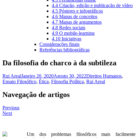
4.4 Criação, edição e publicação de vídeo
4.5 Pósteres e infográficos
4.6 Mapas de conceitos
4.7 Mapas de argumentos
4.8 Redes sociais
4.9 O mobile-learning
4.10 Iniciativas
Considerações finais
Referências bibliográficas
Da filosofia do charco à da subtileza
Rui Areal
Janeiro 20, 2020
Agosto 30, 2022
Direitos Humanos
,
Ensaio Filosófico
,
Ética
,
Filosofia Política
,
Rui Areal
Navegação de artigos
Previous
Next
Um dos problemas filosóficos mais facilmente