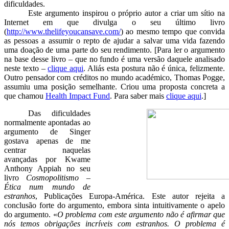
dificuldades.
Este argumento inspirou o próprio autor a criar um sítio na
Internet em que divulga o seu último livro
(
http://www.thelifeyoucansave.com/
) ao mesmo tempo que convida
as pessoas a assumir o repto de ajudar a salvar uma vida fazendo
uma doação de uma parte do seu rendimento. [Para ler o argumento
na base desse livro – que no fundo é uma versão daquele analisado
neste texto –
clique aqui
. Aliás esta postura não é única, felizmente.
Outro pensador com créditos no mundo académico, Thomas Pogge,
assumiu uma posição semelhante. Criou uma proposta concreta a
que chamou
Health Impact Fund
. Para saber mais
clique aqui
.]
Das dificuldades
normalmente apontadas ao
argumento de Singer
gostava apenas de me
centrar naquelas
avançadas por Kwame
Anthony Appiah no seu
livro
Cosmopolitismo –
Ética num mundo de
estranhos
, Publicações Europa-América
. Este autor rejeita a
conclusão forte do argumento, embora sinta intuitivamente o apelo
do argumento. «
O problema com este argumento não é afirmar que
nós temos obrigações incríveis com estranhos. O problema é