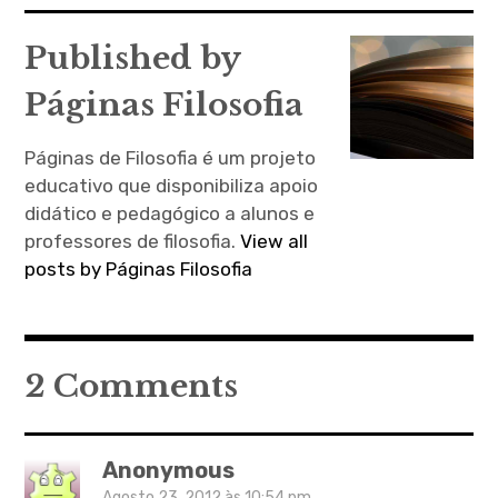
de
artigos
expan
Published by
child
menu
Páginas Filosofia
Páginas de Filosofia é um projeto
educativo que disponibiliza apoio
didático e pedagógico a alunos e
professores de filosofia.
View all
posts by Páginas Filosofia
2 Comments
Anonymous
Agosto 23, 2012 às 10:54 pm