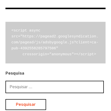
<script async 
src="https://pagead2.googlesyndication.
com/pagead/js/adsbygoogle.js?client=ca-
pub-4392558285797506"

     crossorigin="anonymous"></script>
Pesquisa
Pesquisar
por: