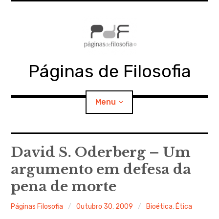
Skip
to
content
Páginas de Filosofia
Menu
expan
PdF
child
David S. Oderberg – Um
menu
argumento em defesa da
expan
SECÇÕES
child
menu
pena de morte
expan
MATERIAIS
child
menu
Páginas Filosofia
Outubro 30, 2009
Bioética
,
Ética
expan
DOCUMENTOS
child