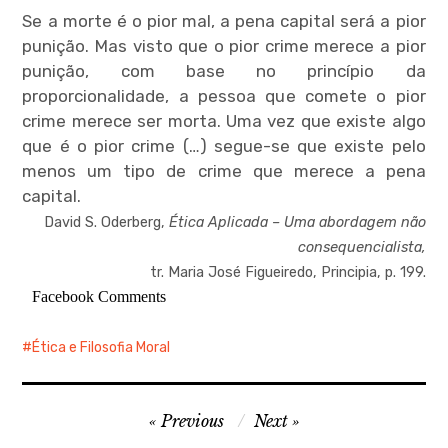
menu
Se a morte é o pior mal, a pena capital será a pior
punição. Mas visto que o pior crime merece a pior
punição, com base no princípio da
proporcionalidade, a pessoa que comete o pior
crime merece ser morta. Uma vez que existe algo
expan
child
menu
que é o pior crime (…) segue-se que existe pelo
menos um tipo de crime que merece a pena
capital.
David S. Oderberg,
Ética Aplicada – Uma abordagem não
consequencialista,
tr. Maria José Figueiredo, Principia, p. 199.
expan
child
menu
Facebook Comments
Ética e Filosofia Moral
expan
child
menu
Navegação
Previous
Next
expan
child
menu