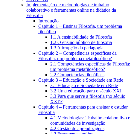
Implementação de metodologias de trabalho
colaborativo e ferramentas online na didática da
Filosofia
Introdução
Capítulo 1 – Ensinar Filosofia, um problema
filosófico
1.1 A ensinabilidade da Filosofia
1.2 O ensino público de filosofia
1.3 A irrupção da pedagogia
Capítulo 2 – Competências específicas da
Filosofia: um problema metafilosófico?
2.1 Competências específicas da Filosofia:
um problema metafilosófico?
2.2 Competências filosóficas
Capítulo 3 – Educação e Sociedade em Rede
3.1 Educação e Sociedade em Rede
3.2 Uma educação para o século XXI
3.3 Para que serve a filosofia (no século
XXI)?
Capítulo 4 – Ferramentas para ensinar e estudar
Filosofia
4.1 Metodologias: Trabalho colaborativo e
comunidades de investigação
4.2 Gestão de aprendizagens
4.3 Ferramentas online