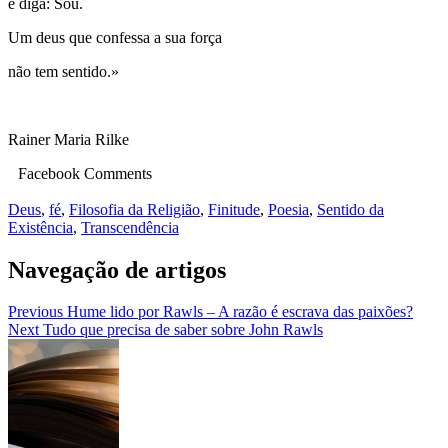
e diga: Sou.
Um deus que confessa a sua força
não tem sentido.»
Rainer Maria Rilke
Facebook Comments
Deus
,
fé
,
Filosofia da Religião
,
Finitude
,
Poesia
,
Sentido da
Existência
,
Transcendência
Navegação de artigos
Previous
Hume lido por Rawls – A razão é escrava das paixões?
Next
Tudo que precisa de saber sobre John Rawls