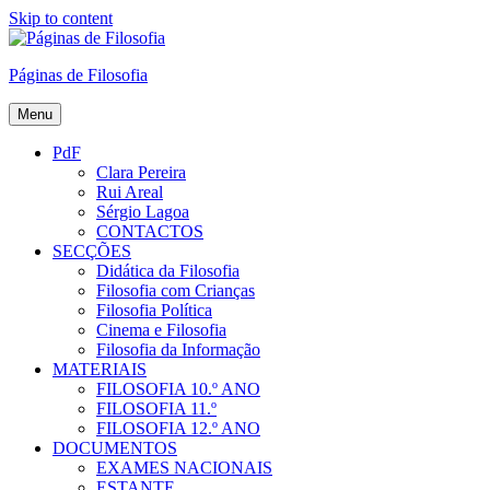
Skip to content
Páginas de Filosofia
Menu
PdF
Clara Pereira
Rui Areal
Sérgio Lagoa
CONTACTOS
SECÇÕES
Didática da Filosofia
Filosofia com Crianças
Filosofia Política
Cinema e Filosofia
Filosofia da Informação
MATERIAIS
FILOSOFIA 10.º ANO
FILOSOFIA 11.º
FILOSOFIA 12.º ANO
DOCUMENTOS
EXAMES NACIONAIS
ESTANTE