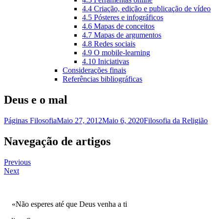
4.4 Criação, edição e publicação de vídeo
4.5 Pósteres e infográficos
4.6 Mapas de conceitos
4.7 Mapas de argumentos
4.8 Redes sociais
4.9 O mobile-learning
4.10 Iniciativas
Considerações finais
Referências bibliográficas
Deus e o mal
Páginas Filosofia
Maio 27, 2012
Maio 6, 2020
Filosofia da Religião
Navegação de artigos
Previous
Next
«Não esperes até que Deus venha a ti