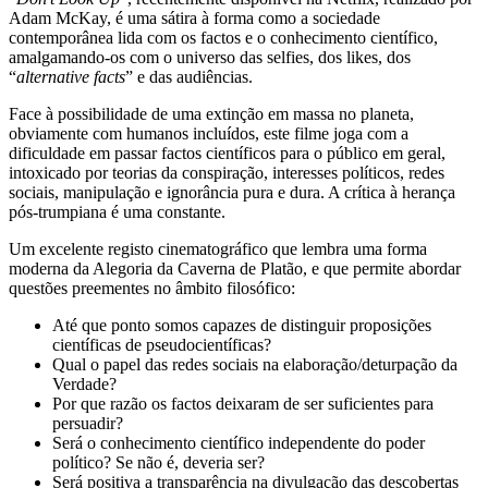
Adam McKay, é uma sátira à forma como a sociedade
contemporânea lida com os factos e o conhecimento científico,
amalgamando-os com o universo das selfies, dos likes, dos
“
alternative facts
” e das audiências.
Face à possibilidade de uma extinção em massa no planeta,
obviamente com humanos incluídos, este filme joga com a
dificuldade em passar factos científicos para o público em geral,
intoxicado por teorias da conspiração, interesses políticos, redes
sociais, manipulação e ignorância pura e dura. A crítica à herança
pós-trumpiana é uma constante.
Um excelente registo cinematográfico que lembra uma forma
moderna da Alegoria da Caverna de Platão, e que permite abordar
questões preementes no âmbito filosófico:
Até que ponto somos capazes de distinguir proposições
científicas de pseudocientíficas?
Qual o papel das redes sociais na elaboração/deturpação da
Verdade?
Por que razão os factos deixaram de ser suficientes para
persuadir?
Será o conhecimento científico independente do poder
político? Se não é, deveria ser?
Será positiva a transparência na divulgação das descobertas