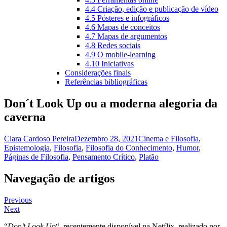
4.4 Criação, edição e publicação de vídeo
4.5 Pósteres e infográficos
4.6 Mapas de conceitos
4.7 Mapas de argumentos
4.8 Redes sociais
4.9 O mobile-learning
4.10 Iniciativas
Considerações finais
Referências bibliográficas
Don´t Look Up ou a moderna alegoria da
caverna
Clara Cardoso Pereira
Dezembro 28, 2021
Cinema e Filosofia
,
Epistemologia
,
Filosofia
,
Filosofia do Conhecimento
,
Humor
,
Páginas de Filosofia
,
Pensamento Crítico
,
Platão
Navegação de artigos
Previous
Next
“
Don’t Look Up
“, recentemente disponível na Netflix, realizado por