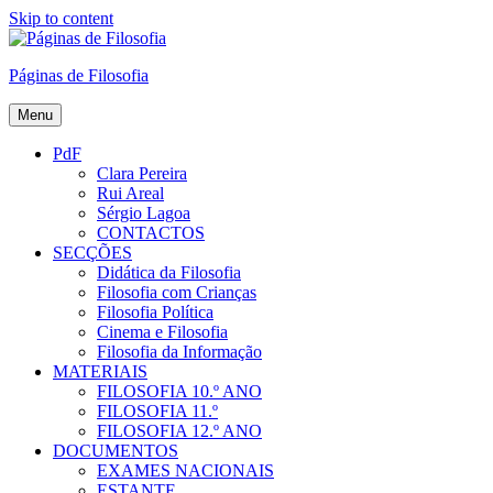
Skip to content
Páginas de Filosofia
Menu
PdF
Clara Pereira
Rui Areal
Sérgio Lagoa
CONTACTOS
SECÇÕES
Didática da Filosofia
Filosofia com Crianças
Filosofia Política
Cinema e Filosofia
Filosofia da Informação
MATERIAIS
FILOSOFIA 10.º ANO
FILOSOFIA 11.º
FILOSOFIA 12.º ANO
DOCUMENTOS
EXAMES NACIONAIS
ESTANTE