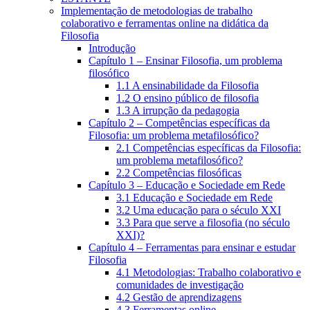
Implementação de metodologias de trabalho
colaborativo e ferramentas online na didática da
Filosofia
Introdução
Capítulo 1 – Ensinar Filosofia, um problema
filosófico
1.1 A ensinabilidade da Filosofia
1.2 O ensino público de filosofia
1.3 A irrupção da pedagogia
Capítulo 2 – Competências específicas da
Filosofia: um problema metafilosófico?
2.1 Competências específicas da Filosofia:
um problema metafilosófico?
2.2 Competências filosóficas
Capítulo 3 – Educação e Sociedade em Rede
3.1 Educação e Sociedade em Rede
3.2 Uma educação para o século XXI
3.3 Para que serve a filosofia (no século
XXI)?
Capítulo 4 – Ferramentas para ensinar e estudar
Filosofia
4.1 Metodologias: Trabalho colaborativo e
comunidades de investigação
4.2 Gestão de aprendizagens
4.3 Ferramentas online