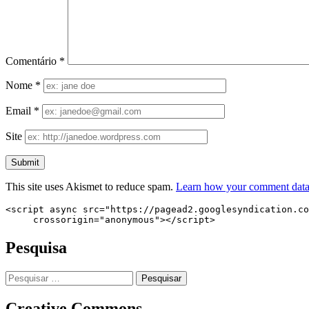
Comentário
*
Nome
*
Email
*
Site
This site uses Akismet to reduce spam.
Learn how your comment data 
<script async src="https://pagead2.googlesyndication.co
     crossorigin="anonymous"></script>
Pesquisa
Pesquisar
por:
Creative Commons