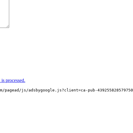
is processed.
m/pagead/js/adsbygoogle.js?client=ca-pub-439255828579750