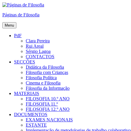
Skip
to
Páginas de Filosofia
content
Menu
PdF
Clara Pereira
Rui Areal
Sérgio Lagoa
CONTACTOS
SECÇÕES
Didática da Filosofia
Filosofia com Crianças
Filosofia Política
Cinema e Filosofia
Filosofia da Informação
MATERIAIS
FILOSOFIA 10.º ANO
FILOSOFIA 11.º
FILOSOFIA 12.º ANO
DOCUMENTOS
EXAMES NACIONAIS
ESTANTE
Implementação de metodologias de trabalho colaborativo e