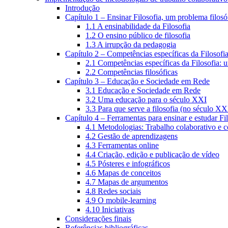
Introdução
Capítulo 1 – Ensinar Filosofia, um problema filosó
1.1 A ensinabilidade da Filosofia
1.2 O ensino público de filosofia
1.3 A irrupção da pedagogia
Capítulo 2 – Competências específicas da Filosofi
2.1 Competências específicas da Filosofia: 
2.2 Competências filosóficas
Capítulo 3 – Educação e Sociedade em Rede
3.1 Educação e Sociedade em Rede
3.2 Uma educação para o século XXI
3.3 Para que serve a filosofia (no século XX
Capítulo 4 – Ferramentas para ensinar e estudar Fi
4.1 Metodologias: Trabalho colaborativo e 
4.2 Gestão de aprendizagens
4.3 Ferramentas online
4.4 Criação, edição e publicação de vídeo
4.5 Pósteres e infográficos
4.6 Mapas de conceitos
4.7 Mapas de argumentos
4.8 Redes sociais
4.9 O mobile-learning
4.10 Iniciativas
Considerações finais
Referências bibliográficas