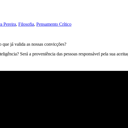
a Pereira
,
Filosofia
,
Pensamento Crítico
o que já valida as nossas convicções?
ligência? Será a proveniência das pessoas responsável pela sua aceita