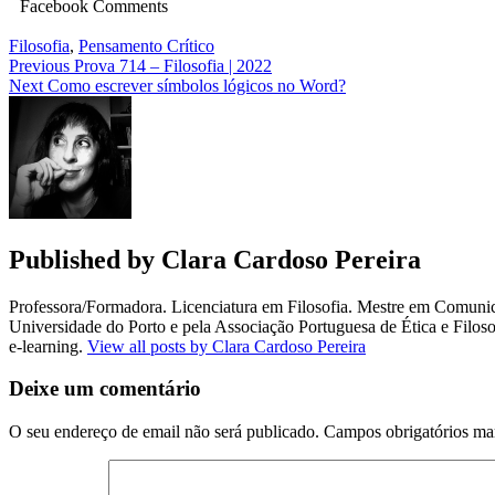
Facebook Comments
Filosofia
,
Pensamento Crítico
Navegação
Previous
Prova 714 – Filosofia | 2022
Next
Como escrever símbolos lógicos no Word?
de
artigos
Published by
Clara Cardoso Pereira
Professora/Formadora. Licenciatura em Filosofia. Mestre em Comuni
Universidade do Porto e pela Associação Portuguesa de Ética e Fil
e-learning.
View all posts by Clara Cardoso Pereira
Deixe um comentário
O seu endereço de email não será publicado.
Campos obrigatórios m