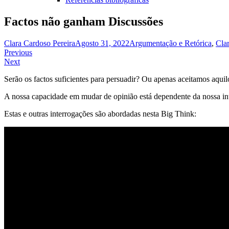
Factos não ganham Discussões
Clara Cardoso Pereira
Agosto 31, 2022
Argumentação e Retórica
,
Clar
Navegação
Previous
Next
de
Serão os factos suficientes para persuadir? Ou apenas aceitamos aquil
artigos
A nossa capacidade em mudar de opinião está dependente da nossa inte
Estas e outras interrogações são abordadas nesta Big Think: