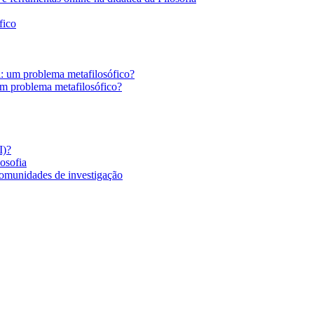
fico
a: um problema metafilosófico?
um problema metafilosófico?
I)?
losofia
comunidades de investigação