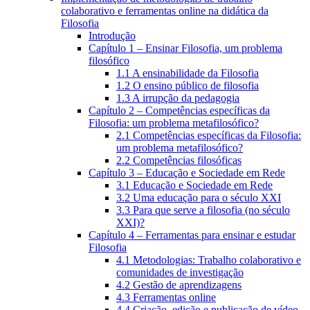
colaborativo e ferramentas online na didática da
Filosofia
Introdução
Capítulo 1 – Ensinar Filosofia, um problema
filosófico
1.1 A ensinabilidade da Filosofia
1.2 O ensino público de filosofia
1.3 A irrupção da pedagogia
Capítulo 2 – Competências específicas da
Filosofia: um problema metafilosófico?
2.1 Competências específicas da Filosofia:
um problema metafilosófico?
2.2 Competências filosóficas
Capítulo 3 – Educação e Sociedade em Rede
3.1 Educação e Sociedade em Rede
3.2 Uma educação para o século XXI
3.3 Para que serve a filosofia (no século
XXI)?
Capítulo 4 – Ferramentas para ensinar e estudar
Filosofia
4.1 Metodologias: Trabalho colaborativo e
comunidades de investigação
4.2 Gestão de aprendizagens
4.3 Ferramentas online
4.4 Criação, edição e publicação de vídeo