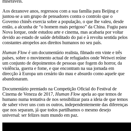
miseráveis.
Aos dezanove anos, regressou com a sua família para Beijing e
juntou-se a um grupo de pensadores contra o controlo que o
Governo chinês exercia sobre a população, o que lhe valeu, desde
então, a alcunha de “o homem mais perigoso” da China. Fugiu para
Nova Iorque, onde estudou arte e cinema, mas acabaria por voltar
devido ao estado de saúde debilitado do pai e à revolta sentida pelos
constantes atropelos aos direitos humanos no seu país.
Human Flow
é um documentário realista, filmado em vinte e três
países, sobre o movimento actual de refugiados onde Weiwei reúne
um conjunto de depoimentos de pessoas que fogem do horror, da
violência, guerra e fome, e que encontram na sua jornada em
direcção à Europa um cenário tão mau e absurdo como aquele que
abandonaram.
Documentário premiado na Competição Oficial do Festival de
Cinema de Veneza de 2017,
Human Flow
apela ao que temos de
humano numa tentativa de nos sensibilizar para a ideia de que temos
de saber viver uns com os outros, independentemente das diferenças
que nos separam, já que todos partilhamos o mesmo desejo
universal: ser felizes num mundo em paz.