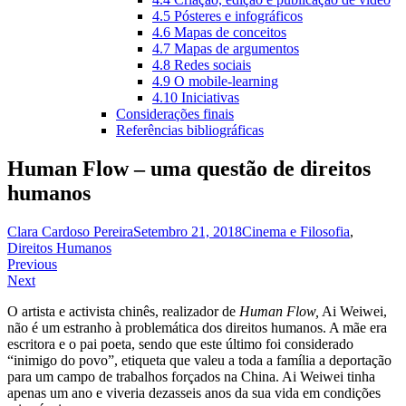
4.5 Pósteres e infográficos
4.6 Mapas de conceitos
4.7 Mapas de argumentos
4.8 Redes sociais
4.9 O mobile-learning
4.10 Iniciativas
Considerações finais
Referências bibliográficas
Human Flow – uma questão de direitos
humanos
Clara Cardoso Pereira
Setembro 21, 2018
Cinema e Filosofia
,
Direitos Humanos
Navegação
Previous
Next
de
O artista e activista chinês, realizador de
Human Flow,
Ai Weiwei,
artigos
não é um estranho à problemática dos direitos humanos. A mãe era
escritora e o pai poeta, sendo que este último foi considerado
“inimigo do povo”, etiqueta que valeu a toda a família a deportação
para um campo de trabalhos forçados na China. Ai Weiwei tinha
apenas um ano e viveria dezasseis anos da sua vida em condições