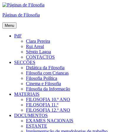
Skip
to
Páginas de Filosofia
content
Menu
PdF
Clara Pereira
Rui Areal
Sérgio Lagoa
CONTACTOS
SECÇÕES
Didática da Filosofia
Filosofia com Crianças
Filosofia Política
Cinema e Filosofia
Filosofia da Informação
MATERIAIS
FILOSOFIA 10.º ANO
FILOSOFIA 11.º
FILOSOFIA 12.º ANO
DOCUMENTOS
EXAMES NACIONAIS
ESTANTE
Implementação de metodologias de trabalho