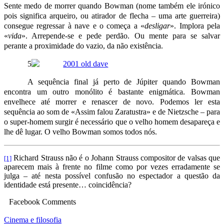
Sente medo de morrer quando Bowman (nome também ele irónico
pois significa arqueiro, ou atirador de flecha – uma arte guerreira)
consegue regressar à nave e o começa a «
desligar
». Implora pela
«
vida
». Arrepende‑se e pede perdão. Ou mente para se salvar
perante a proximidade do vazio, da não existência.
5
A sequência final já perto de Júpiter quando Bowman
encontra um outro monólito é bastante enigmática. Bowman
envelhece até morrer e renascer de novo. Podemos ler esta
sequência ao som de «Assim falou Zaratustra» e de Nietzsche – para
o super‑homem surgir é necessário que o velho homem desapareça e
lhe dê lugar. O velho Bowman somos todos nós.
Richard Strauss não é o Johann Strauss compositor de valsas que
[1]
aparecem mais à frente no filme como por vezes erradamente se
julga – até nesta possível confusão no espectador a questão da
identidade está presente… coincidência?
Facebook Comments
Cinema e filosofia