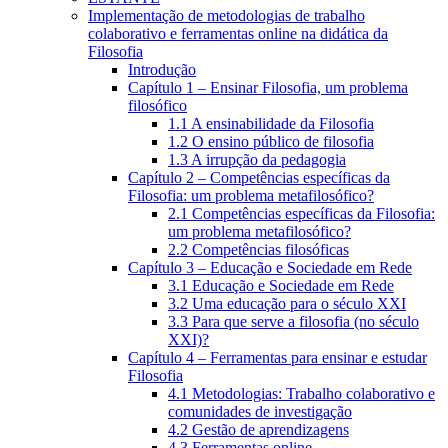
Implementação de metodologias de trabalho
colaborativo e ferramentas online na didática da
Filosofia
Introdução
Capítulo 1 – Ensinar Filosofia, um problema
filosófico
1.1 A ensinabilidade da Filosofia
1.2 O ensino público de filosofia
1.3 A irrupção da pedagogia
Capítulo 2 – Competências específicas da
Filosofia: um problema metafilosófico?
2.1 Competências específicas da Filosofia:
um problema metafilosófico?
2.2 Competências filosóficas
Capítulo 3 – Educação e Sociedade em Rede
3.1 Educação e Sociedade em Rede
3.2 Uma educação para o século XXI
3.3 Para que serve a filosofia (no século
XXI)?
Capítulo 4 – Ferramentas para ensinar e estudar
Filosofia
4.1 Metodologias: Trabalho colaborativo e
comunidades de investigação
4.2 Gestão de aprendizagens
4.3 Ferramentas online