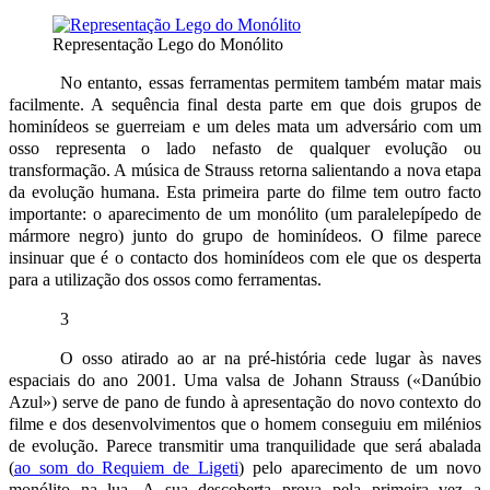
Representação Lego do Monólito
No entanto, essas ferramentas permitem também matar mais
facilmente. A sequência final desta parte em que dois grupos de
hominídeos se guerreiam e um deles mata um adversário com um
osso representa o lado nefasto de qualquer evolução ou
transformação. A música de Strauss retorna salientando a nova etapa
da evolução humana. Esta primeira parte do filme tem outro facto
importante: o aparecimento de um monólito (um paralelepípedo de
mármore negro) junto do grupo de hominídeos. O filme parece
insinuar que é o contacto dos hominídeos com ele que os desperta
para a utilização dos ossos como ferramentas.
3
O osso atirado ao ar na pré-história cede lugar às naves
espaciais do ano 2001. Uma valsa de Johann Strauss («Danúbio
Azul») serve de pano de fundo à apresentação do novo contexto do
filme e dos desenvolvimentos que o homem conseguiu em milénios
de evolução. Parece transmitir uma tranquilidade que será abalada
(
ao som do Requiem de Ligeti
) pelo aparecimento de um novo
monólito na lua. A sua descoberta prova pela primeira vez a