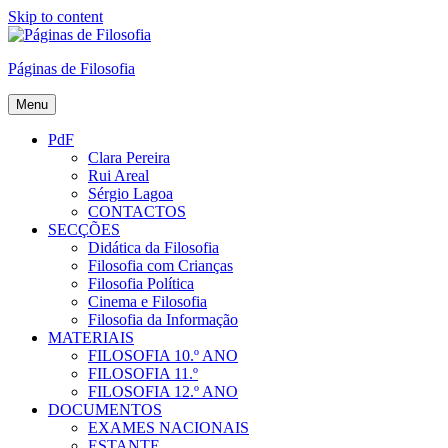
Skip to content
Páginas de Filosofia
Menu
PdF
Clara Pereira
Rui Areal
Sérgio Lagoa
CONTACTOS
SECÇÕES
Didática da Filosofia
Filosofia com Crianças
Filosofia Política
Cinema e Filosofia
Filosofia da Informação
MATERIAIS
FILOSOFIA 10.º ANO
FILOSOFIA 11.º
FILOSOFIA 12.º ANO
DOCUMENTOS
EXAMES NACIONAIS
ESTANTE