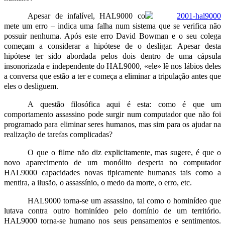
Apesar de infalível, HAL9000 co
mete um erro – indica uma falha num sistema que se verifica não
possuir nenhuma. Após este erro David Bowman e o seu colega
começam a considerar a hipótese de o desligar. Apesar desta
hipótese ter sido abordada pelos dois dentro de uma cápsula
insonorizada e independente do HAL9000, «ele» lê nos lábios deles
a conversa que estão a ter e começa a eliminar a tripulação antes que
eles o desliguem.
A questão filosófica aqui é esta: como é que um
comportamento assassino pode surgir num computador que não foi
programado para eliminar seres humanos, mas sim para os ajudar na
realização de tarefas complicadas?
O que o filme não diz explicitamente, mas sugere, é que o
novo aparecimento de um monólito desperta no computador
HAL9000 capacidades novas tipicamente humanas tais como a
mentira, a ilusão, o assassínio, o medo da morte, o erro, etc.
HAL9000 torna‑se um assassino, tal como o hominídeo que
lutava contra outro hominídeo pelo domínio de um território.
HAL9000 torna‑se humano nos seus pensamentos e sentimentos.