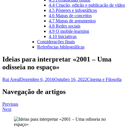
4.4 Criação, edição e publicação de vídeo
4.5 Pósteres e infográficos
4.6 Mapas de conceitos
4.7 Mapas de argumentos
4.8 Redes sociais
4.9 O mobile-learning
4.10 Iniciativas
Considerações finais
Referências bibliográficas
Ideias para interpretar «2001 – Uma
odisseia no espaço»
Rui Areal
Dezembro 6, 2016
Outubro 16, 2022
Cinema e Filosofia
Navegação de artigos
Previous
Next