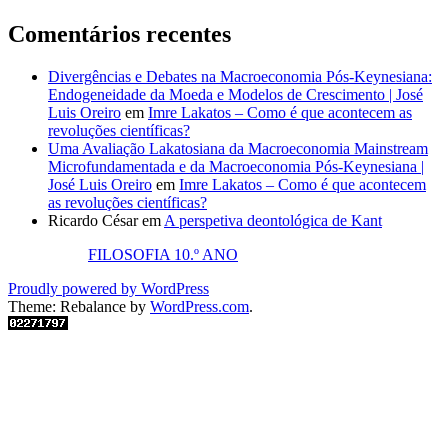
Comentários recentes
Divergências e Debates na Macroeconomia Pós-Keynesiana:
Endogeneidade da Moeda e Modelos de Crescimento | José
Luis Oreiro
em
Imre Lakatos – Como é que acontecem as
revoluções científicas?
Uma Avaliação Lakatosiana da Macroeconomia Mainstream
Microfundamentada e da Macroeconomia Pós-Keynesiana |
José Luis Oreiro
em
Imre Lakatos – Como é que acontecem
as revoluções científicas?
Ricardo César
em
A perspetiva deontológica de Kant
FILOSOFIA 10.º ANO
Proudly powered by WordPress
Theme: Rebalance by
WordPress.com
.