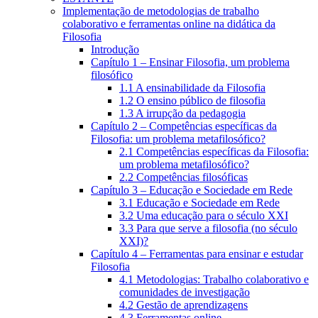
Implementação de metodologias de trabalho
colaborativo e ferramentas online na didática da
Filosofia
Introdução
Capítulo 1 – Ensinar Filosofia, um problema
filosófico
1.1 A ensinabilidade da Filosofia
1.2 O ensino público de filosofia
1.3 A irrupção da pedagogia
Capítulo 2 – Competências específicas da
Filosofia: um problema metafilosófico?
2.1 Competências específicas da Filosofia:
um problema metafilosófico?
2.2 Competências filosóficas
Capítulo 3 – Educação e Sociedade em Rede
3.1 Educação e Sociedade em Rede
3.2 Uma educação para o século XXI
3.3 Para que serve a filosofia (no século
XXI)?
Capítulo 4 – Ferramentas para ensinar e estudar
Filosofia
4.1 Metodologias: Trabalho colaborativo e
comunidades de investigação
4.2 Gestão de aprendizagens
4.3 Ferramentas online