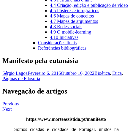
4.4 Criação, edição e publicação de vídeo
4.5 Pósteres e infográficos
4.6 Mapas de conceitos
4.7 Mapas de argumentos
4.8 Redes sociais
4.9 O mobile-learning
4.10 Iniciativas
Considerações finais
Referências bibliográficas
Manifesto pela eutanásia
Sérgio Lagoa
Fevereiro 6, 2016
Outubro 16, 2022
Bioética
,
Ética
,
Páginas de Filosofia
Navegação de artigos
Previous
Next
https://www.morteassistida.pt/manifesto
Somos cidadãs e cidadãos de Portugal, unidos na