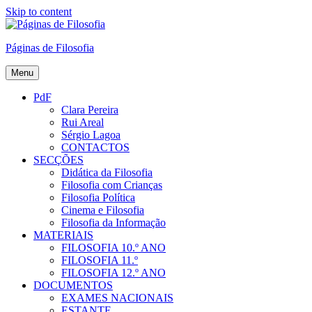
Skip to content
Páginas de Filosofia
Menu
PdF
Clara Pereira
Rui Areal
Sérgio Lagoa
CONTACTOS
SECÇÕES
Didática da Filosofia
Filosofia com Crianças
Filosofia Política
Cinema e Filosofia
Filosofia da Informação
MATERIAIS
FILOSOFIA 10.º ANO
FILOSOFIA 11.º
FILOSOFIA 12.º ANO
DOCUMENTOS
EXAMES NACIONAIS
ESTANTE