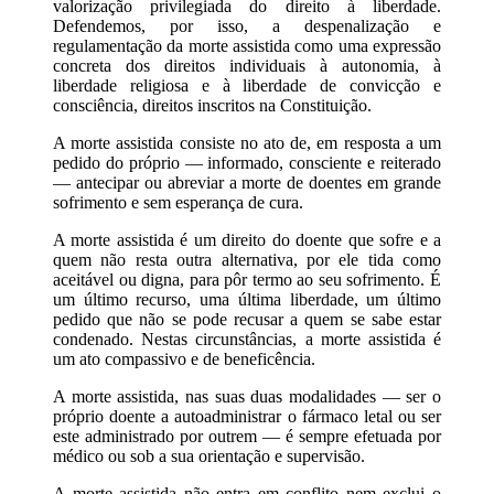
valorização privilegiada do direito à liberdade.
Defendemos, por isso, a despenalização e
regulamentação da morte assistida como uma expressão
concreta dos direitos individuais à autonomia, à
liberdade religiosa e à liberdade de convicção e
consciência, direitos inscritos na Constituição.
A morte assistida consiste no ato de, em resposta a um
pedido do próprio — informado, consciente e reiterado
— antecipar ou abreviar a morte de doentes em grande
sofrimento e sem esperança de cura.
A morte assistida é um direito do doente que sofre e a
quem não resta outra alternativa, por ele tida como
aceitável ou digna, para pôr termo ao seu sofrimento. É
um último recurso, uma última liberdade, um último
pedido que não se pode recusar a quem se sabe estar
condenado. Nestas circunstâncias, a morte assistida é
um ato compassivo e de beneficência.
A morte assistida, nas suas duas modalidades — ser o
próprio doente a autoadministrar o fármaco letal ou ser
este administrado por outrem — é sempre efetuada por
médico ou sob a sua orientação e supervisão.
A morte assistida não entra em conflito nem exclui o