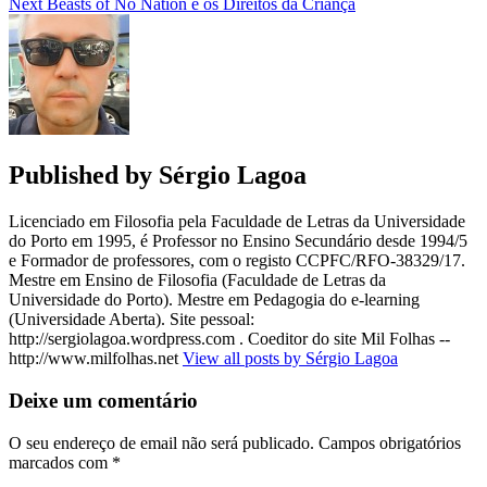
Next
Beasts of No Nation e os Direitos da Criança
Published by
Sérgio Lagoa
Licenciado em Filosofia pela Faculdade de Letras da Universidade
do Porto em 1995, é Professor no Ensino Secundário desde 1994/5
e Formador de professores, com o registo CCPFC/RFO-38329/17.
Mestre em Ensino de Filosofia (Faculdade de Letras da
Universidade do Porto). Mestre em Pedagogia do e-learning
(Universidade Aberta). Site pessoal:
http://sergiolagoa.wordpress.com . Coeditor do site Mil Folhas --
http://www.milfolhas.net
View all posts by Sérgio Lagoa
Deixe um comentário
O seu endereço de email não será publicado.
Campos obrigatórios
marcados com
*