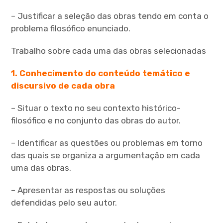
– Justificar a seleção das obras tendo em conta o
expan
child
menu
problema filosófico enunciado.
Trabalho sobre cada uma das obras selecionadas
expan
child
menu
1. Conhecimento do conteúdo temático e
discursivo de cada obra
expan
child
menu
– Situar o texto no seu contexto histórico-
filosófico e no conjunto das obras do autor.
– Identificar as questões ou problemas em torno
das quais se organiza a argumentação em cada
uma das obras.
– Apresentar as respostas ou soluções
defendidas pelo seu autor.