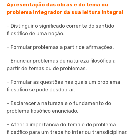
Apresentação das obras e do tema ou
problema integrador da sua leitura integral
FILOSOFIA 11.º
– Distinguir o significado corrente do sentido
FILOSOFIA 12.º ANO
filosófico de uma noção.
expan
DOCUMENTOS
child
menu
– Formular problemas a partir de afirmações.
– Enunciar problemas de natureza filosófica a
partir de temas ou de problemas.
– Formular as questões nas quais um problema
expan
child
menu
filosófico se pode desdobrar.
– Esclarecer a natureza e o fundamento do
problema fiosófico enunciado.
– Aferir a importância do tema e do problema
expan
child
menu
filosófico para um trabalho inter ou transdiciplinar.