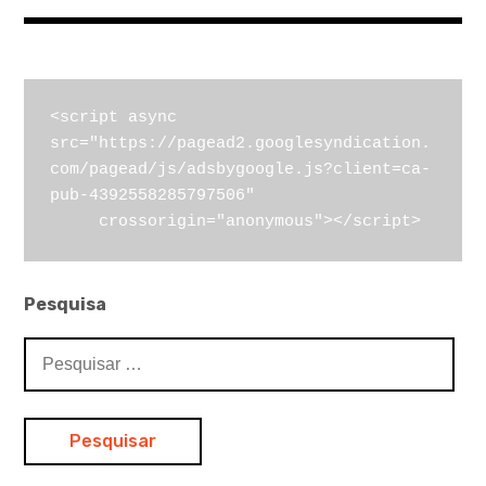
<script async 
src="https://pagead2.googlesyndication.
com/pagead/js/adsbygoogle.js?client=ca-
pub-4392558285797506"

     crossorigin="anonymous"></script>
Pesquisa
Pesquisar
por: