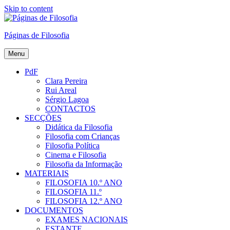
Skip to content
Páginas de Filosofia
Menu
PdF
Clara Pereira
Rui Areal
Sérgio Lagoa
CONTACTOS
SECÇÕES
Didática da Filosofia
Filosofia com Crianças
Filosofia Política
Cinema e Filosofia
Filosofia da Informação
MATERIAIS
FILOSOFIA 10.º ANO
FILOSOFIA 11.º
FILOSOFIA 12.º ANO
DOCUMENTOS
EXAMES NACIONAIS
ESTANTE