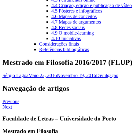
4.4 Criação, edição e publicação de vídeo
4.5 Pósteres e infográficos
4.6 Mapas de conceitos
4.7 Mapas de argumentos
4.8 Redes sociais
4.9 O mobile-learning
4.10 Iniciativas
Considerações finais
Referências bibliográficas
Mestrado em Filosofia 2016/2017 (FLUP)
Sérgio Lagoa
Maio 22, 2016
Novembro 19, 2016
Divulgação
Navegação de artigos
Previous
Next
Faculdade de Letras – Universidade do Porto
Mestrado em Filosofia