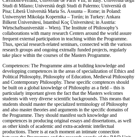
Clermont-Ferrand; Université de Paris VIII; in Italy: Università degli
Studi di Milano; Università degli Studi di Palermo; Università di
Pisa; Liberà Università Maria Ss. Assunta – Rome; in Poland:
Uniwersytet Mikolaja Kopernika – Torún; in Turkey: Ankara
Bilkent Üniversitesi, Istambul Koç Üniversitesi; in Austria:
Wirtschaftsuniversität – Wien). The Institute of Philosophy’s
collaborations with many research Centers around the world assure
frequent external participation in teaching within the Programme.
Thus, special research-related seminars, connected with the various
research groups and ongoing extrnally funded projects, regularly
take place within the courses of the Masters Programme.
Competences: The Programme aims at building knowledge and
developping competences in the areas of specialization of Ethics and
Political Philosophy, Philosophy of Education, Medieval Philosophy
and Contemporary Philosophy. These specific comptences should
be built on a global knowledge of Philosophy as a field – this is
particularly important given the fact that the Masters welcomes
students with very diverse scientific backgrounds. This means that
students should master the specialized terminology of Philosophy
and also master theories and arguments in the specific domains of
the Programme. They should manifest such knowledge and
competences in producing original essays and dissertations, as well
as other kinds of academic and extra-academic intellectual
productions. There is at each moment an intimate connection