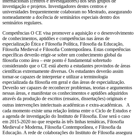
internacionais (centros e investigadores) dos seus grupos de
investigação e projetos. Investigadores destes centros e
universidades frequentemente colaboram no Mestrado, assegurando
nomeadamente a docência de seminários especiais dentro dos
seminários regulares.
Competências O CE visa promover a aquisição e o desenvolvimento
de conhecimentos, aptidões e competências nas áreas de
especialização Ética e Filosofia Política, Filosofia da Educação,
Filosofia Medieval e Filosofia Contemporânea. Estas competências
específicas deverão erigir-se sobre um conhecimento global da
filosofia como área – este ponto é fundamental sobretudo
considerando que o CE está aberto a estudantes provindos de áreas
científicas extremamente diversas. Os estudantes deverão assim
tornar-se capazes de interpretar e utilizar a terminologia
especializada da filosofia em geral e das áreas de especialização.
Deverão ser capazes de reconhecer problemas, teorias e argumentos
nessas áreas, e manifestar os conhecimentos e aptidões adquiridos
através da produção de escritos (ensaios, dissertações) originais e
outras intervenções intelectuais académicas e extra-académicas. A
cada momento existe uma relação íntima entre o Ciclo de Estudos e
a agenda de investigação do Instituto de Filosofia. Esse será o caso
em 2015-2020 no que respeita às três linhas temáticas, Filosofia
Medieval e Moderna, Filosofia Contemporânea, e Filosofia da
Educação. A rede de colaborações do Instituto de Filosofia assegura