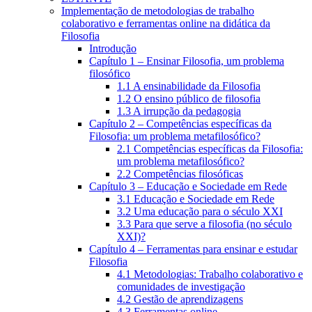
Implementação de metodologias de trabalho
colaborativo e ferramentas online na didática da
Filosofia
Introdução
Capítulo 1 – Ensinar Filosofia, um problema
filosófico
1.1 A ensinabilidade da Filosofia
1.2 O ensino público de filosofia
1.3 A irrupção da pedagogia
Capítulo 2 – Competências específicas da
Filosofia: um problema metafilosófico?
2.1 Competências específicas da Filosofia:
um problema metafilosófico?
2.2 Competências filosóficas
Capítulo 3 – Educação e Sociedade em Rede
3.1 Educação e Sociedade em Rede
3.2 Uma educação para o século XXI
3.3 Para que serve a filosofia (no século
XXI)?
Capítulo 4 – Ferramentas para ensinar e estudar
Filosofia
4.1 Metodologias: Trabalho colaborativo e
comunidades de investigação
4.2 Gestão de aprendizagens
4.3 Ferramentas online