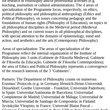
for research in Philosophy and/or professional activities (e.g.
teaching, journalism or cultural administration). The 4 areas of
specialization of the Programme focus, respectively, on ethics,
political philosophy and philosophical anthropology (Ethics and
Political Philosophy), on issues concerning pedagogy and the
foundations of human rights (Philosophy of Education), on topics in
all philosophical disciplines in the Medieval period (Medieval
Philosophy) and on current issues in all philosophical disciplines,
with special attention to the domains of epistemology, mind and
action, and aesthetics and the arts (Contemporary Philosophy).
Areas of specialization: The areas of specialization of the
Programme reflect the internal organization of the Institute of
Philosophy into 3 units (Gabinete de Filosofia Medieval, Gabinete
de Filosofia da Educação, Gabinete de Filosofia Contemporânea);
the area of Ethics and Political Philosophy represents a convergence
of the research interests of the 3 ‘Gabinetes’.
Partners: The Department of Philosophy counts on numerous
Erasmus’ Protocols (e.g. in Germany Heinrich-Heine-Universität
Düsseldorf; Goethe Universität – Frankfurt, Universität Paderborn;
in Spain: Universitat Autónoma de Barcelona; Universidad
Complutense de Madrid; Universidad de Málaga; Universidad de
Murcia; Universidad de Santiago de Compostela; in Finland:
Jyväskylän Yliopisto; in France: Université Blaise Pascal –