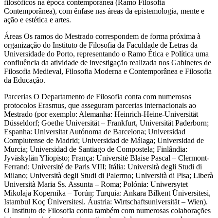
filosóficos na época contemporânea (Ramo Filosofia
Contemporânea), com ênfase nas áreas da epistemologia, mente e
ação e estética e artes.
Áreas Os ramos do Mestrado correspondem de forma próxima à
organização do Instituto de Filosofia da Faculdade de Letras da
Universidade do Porto, representando o Ramo Ética e Política uma
confluência da atividade de investigação realizada nos Gabinetes de
Filosofia Medieval, Filosofia Moderna e Contemporânea e Filosofia
da Educação.
Parcerias O Departamento de Filosofia conta com numerosos
protocolos Erasmus, que asseguram parcerias internacionais ao
Mestrado (por exemplo: Alemanha: Heinrich-Heine-Universität
Düsseldorf; Goethe Universität – Frankfurt, Universität Paderborn;
Espanha: Universitat Autónoma de Barcelona; Universidad
Complutense de Madrid; Universidad de Málaga; Universidad de
Murcia; Universidad de Santiago de Compostela; Finlândia:
Jyväskylän Yliopisto; França: Université Blaise Pascal – Clermont-
Ferrand; Université de Paris VIII; Itália: Università degli Studi di
Milano; Università degli Studi di Palermo; Università di Pisa; Liberà
Università Maria Ss. Assunta – Roma; Polónia: Uniwersytet
Mikolaja Kopernika – Torún; Turquia: Ankara Bilkent Üniversitesi,
Istambul Koç Üniversitesi. Áustria: Wirtschaftsuniversität – Wien).
O Instituto de Filosofia conta também com numerosas colaborações