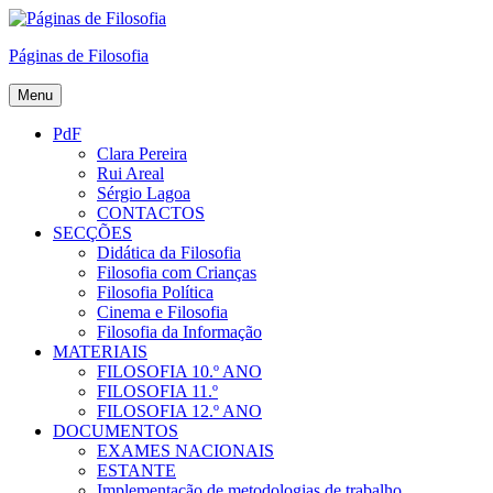
Skip
to
Páginas de Filosofia
content
Menu
PdF
Clara Pereira
Rui Areal
Sérgio Lagoa
CONTACTOS
SECÇÕES
Didática da Filosofia
Filosofia com Crianças
Filosofia Política
Cinema e Filosofia
Filosofia da Informação
MATERIAIS
FILOSOFIA 10.º ANO
FILOSOFIA 11.º
FILOSOFIA 12.º ANO
DOCUMENTOS
EXAMES NACIONAIS
ESTANTE
Implementação de metodologias de trabalho