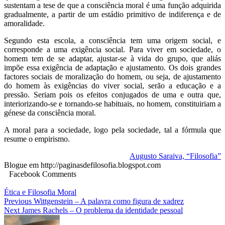
sustentam a tese de que a consciência moral é uma função adquirida
gradualmente, a partir de um estádio primitivo de indiferença e de
amoralidade.
Segundo esta escola, a consciência tem uma origem social, e
corresponde a uma exigência social. Para viver em sociedade, o
homem tem de se adaptar, ajustar-se à vida do grupo, que aliás
impõe essa exigência de adaptação e ajustamento. Os dois grandes
factores sociais de moralização do homem, ou seja, de ajustamento
do homem às exigências do viver social, serão a educação e a
pressão. Seriam pois os efeitos conjugados de uma e outra que,
interiorizando-se e tornando-se habituais, no homem, constituiriam a
génese da consciência moral.
A moral para a sociedade, logo pela sociedade, tal a fórmula que
resume o empirismo.
Augusto Saraiva, “Filosofia”
Blogue em http://paginasdefilosofia.blogspot.com
Facebook Comments
Ética e Filosofia Moral
Navegação
Previous
Wittgenstein – A palavra como figura de xadrez
Next
James Rachels – O problema da identidade pessoal
de