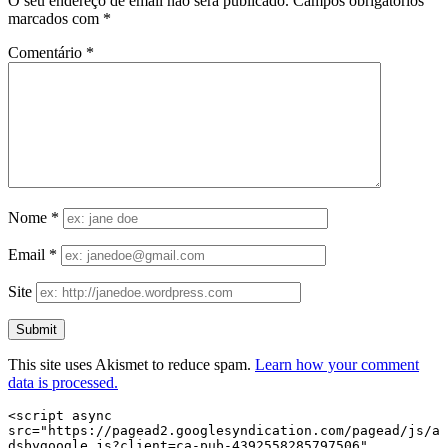
O seu endereço de email não será publicado.
Campos obrigatórios
marcados com
*
Comentário
*
Nome
*
Email
*
Site
This site uses Akismet to reduce spam.
Learn how your comment
data is processed.
<script async 
src="https://pagead2.googlesyndication.com/pagead/js/a
dsbygoogle.js?client=ca-pub-4392558285797506"
