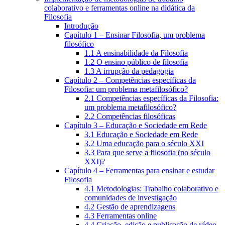
colaborativo e ferramentas online na didática da
Filosofia
Introdução
Capítulo 1 – Ensinar Filosofia, um problema
filosófico
1.1 A ensinabilidade da Filosofia
1.2 O ensino público de filosofia
1.3 A irrupção da pedagogia
Capítulo 2 – Competências específicas da
Filosofia: um problema metafilosófico?
2.1 Competências específicas da Filosofia:
um problema metafilosófico?
2.2 Competências filosóficas
Capítulo 3 – Educação e Sociedade em Rede
3.1 Educação e Sociedade em Rede
3.2 Uma educação para o século XXI
3.3 Para que serve a filosofia (no século
XXI)?
Capítulo 4 – Ferramentas para ensinar e estudar
Filosofia
4.1 Metodologias: Trabalho colaborativo e
comunidades de investigação
4.2 Gestão de aprendizagens
4.3 Ferramentas online
4.4 Criação, edição e publicação de vídeo