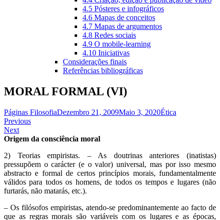
4.5 Pósteres e infográficos
4.6 Mapas de conceitos
4.7 Mapas de argumentos
4.8 Redes sociais
4.9 O mobile-learning
4.10 Iniciativas
Considerações finais
Referências bibliográficas
MORAL FORMAL (VI)
Páginas Filosofia
Dezembro 21, 2009
Maio 3, 2020
Ética
Navegação
Previous
Next
de
Origem da consciência moral
artigos
2) Teorias empiristas. – As doutrinas anteriores (inatistas)
pressupõem o carácter (e o valor) universal, mas por isso mesmo
abstracto e formal de certos princípios morais, fundamentalmente
válidos para todos os homens, de todos os tempos e lugares (não
furtarás, não matarás, etc.).
– Os filósofos empiristas, atendo-se predominantemente ao facto de
que as regras morais são variáveis com os lugares e as épocas,