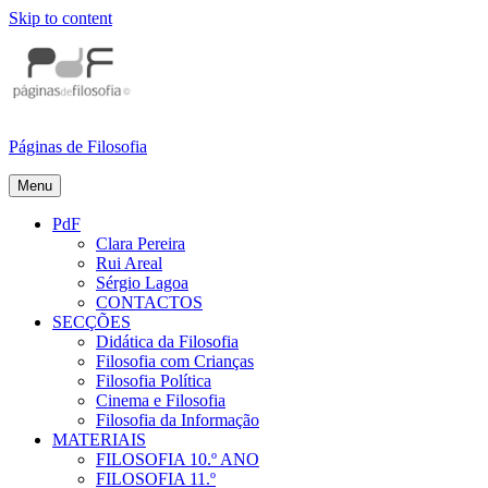
Skip to content
Páginas de Filosofia
Menu
PdF
Clara Pereira
Rui Areal
Sérgio Lagoa
CONTACTOS
SECÇÕES
Didática da Filosofia
Filosofia com Crianças
Filosofia Política
Cinema e Filosofia
Filosofia da Informação
MATERIAIS
FILOSOFIA 10.º ANO
FILOSOFIA 11.º