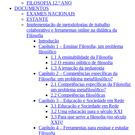
FILOSOFIA 12.º ANO
DOCUMENTOS
EXAMES NACIONAIS
ESTANTE
Implementação de metodologias de trabalho
colaborativo e ferramentas online na didática da
Filosofia
Introdução
Capítulo 1 – Ensinar Filosofia, um problema
filosófico
1.1 A ensinabilidade da Filosofia
1.2 O ensino público de filosofia
1.3 A irrupção da pedagogia
Capítulo 2 – Competências específicas da
Filosofia: um problema metafilosófico?
2.1 Competências específicas da Filosofia:
um problema metafilosófico?
2.2 Competências filosóficas
Capítulo 3 – Educação e Sociedade em Rede
3.1 Educação e Sociedade em Rede
3.2 Uma educação para o século XXI
3.3 Para que serve a filosofia (no século
XXI)?
Capítulo 4 – Ferramentas para ensinar e estudar
Filosofia