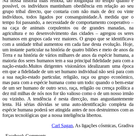
Na nossa história mais remota, tão longínqua no tempo quanto é
possível, os indivíduos mantinham obediência em relação ao seu
grupo tribal directo, que contaria com não mais de dez ou vinte
indivíduos, todos ligados por consanguinidade.
À medida que o
tempo foi passando, a necessidade de comportamento cooperativo –
na caça de animais corpulentos ou de grandes manadas, na
agricultura e no desenvolvimento das cidades – agregou os seres
humanos em grupos cada vez maiores. O grupo que se identificava
com a unidade tribal aumentou em cada fase desta evolução. Hoje,
um instante particular na história de quatro biliões e meio de anos da
Terra e na história de vários milhares de anos da espécie humana, a
maioria dos seres humanos tem a sua principal fidelidade para com a
nação-estado.
Muitos dirigentes visionários idealizaram uma época
em que a fidelidade de um ser humano individual não será para com
a sua nação-estado particular, religião, raça ou grupo económico,
mas para com a espécie humana como um todo: quando o bem-estar
de um ser humano de outro sexo, raça, religião ou crença política a
dez mil milhas de nós nos for tão valioso como o de um nosso irmão
ou vizinho. A tendência é nesta direcção, mas angustiantemente
lenta. Há sérias dúvidas se uma auto-identificação completa da
espécie humana poderá ser atingida antes de nos destruirmos com as
forças tecnológicas que a nossa inteligência libertou.
Carl Sagan
, As ligações cósmicas, Gradiva
Facebook Comments