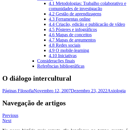
4.1 Metodologias: Trabalho colaborativo e
comunidades de investigação
4.2 Gestão de aprendizagens
4.3 Ferramentas online
4.4 Criação, edição e publicação de vídeo
4.5 Pósteres e infográficos
4.6 Mapas de conceitos
4.7 Mapas de argumentos
4.8 Redes sociais
4.9 O mobile-learning
4.10 Iniciativas
Considerações finais
Referências bibliográficas
O diálogo intercultural
Páginas Filosofia
Novembro 12, 2007
Dezembro 23, 2022
Axiologia
Navegação de artigos
Previous
Next