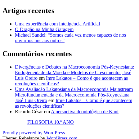
Artigos recentes
Uma experiência com Inteligência Artificial
O Dragão na Minha Garagem
Michael Sandel: “Somos cada vez menos capazes de nos
ouvirmos uns aos outros”
Comentários recentes
Divergências e Debates na Macroeconomia Pós-Keynesiana:
Endogeneidade da Moeda e Modelos de Crescimento | José
Luis Oreiro
em
Imre Lakatos – Como é que acontecem as
revoluções científicas?
Uma Avaliação Lakatosiana da Macroeconomia Mainstream
Microfundamentada e da Macroeconomia Pós-Keynesiana |
José Luis Oreiro
em
Imre Lakatos – Como é que acontecem
as revoluções científicas?
Ricardo César
em
A perspetiva deontológica de Kant
FILOSOFIA 10.º ANO
Proudly powered by WordPress
Theme: Rebalance by
WordPress.com
.