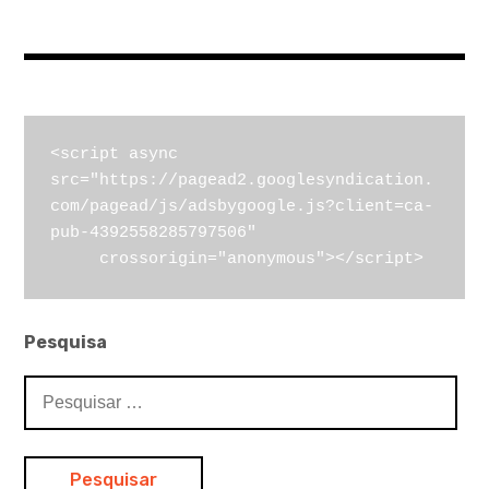
<script async 
src="https://pagead2.googlesyndication.
com/pagead/js/adsbygoogle.js?client=ca-
pub-4392558285797506"

     crossorigin="anonymous"></script>
Pesquisa
Pesquisar
por: