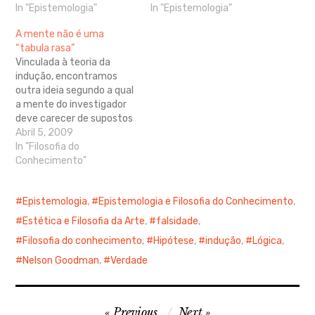
forma sintáctica. Que um
In "Epistemologia"
suspeitas e de problemas.
In "Epistemologia"
dado pedaço de cobre
Em definitivo, deve ser
A mente não é uma
conduza a electricidade
uma tabula rasa na qual
“tabula rasa”
aumenta a credibilidade
mais tarde se reflecte o
Vinculada à teoria da
de afirmações de que
livro da natureza. Popper
indução, encontramos
outros pedaços de cobre
chama ‘observacionismo’
outra ideia segundo a qual
conduzem a electricidade,
a esta noção…
a mente do investigador
e confirma assim a…
deve carecer de supostos
prévios, de hipóteses, de
Abril 5, 2009
suspeitas e de problemas.
In "Filosofia do
Em definitivo, deve ser
Conhecimento"
uma tabula rasa na qual
mais tarde se reflecte
Epistemologia
,
Epistemologia e Filosofia do Conhecimento
,
olivro da natureza. Popper
chama ‘observacionismo’
Estética e Filosofia da Arte
,
falsidade
,
a esta noção e…
Filosofia do conhecimento
,
Hipótese
,
indução
,
Lógica
,
Nelson Goodman
,
Verdade
Navegação
Previous
Next