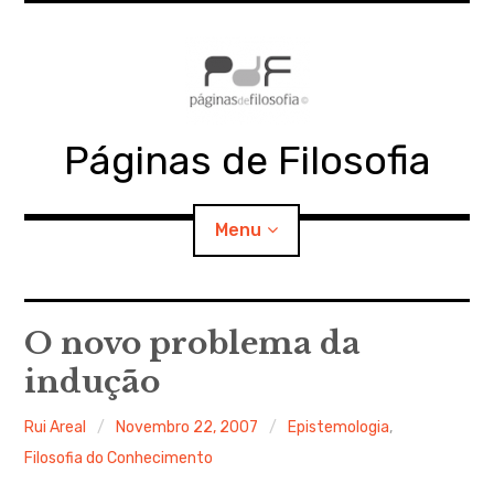
Skip
to
content
Páginas de Filosofia
Menu
expan
PdF
child
O novo problema da
menu
indução
expan
SECÇÕES
child
menu
Rui Areal
Novembro 22, 2007
Epistemologia
,
expan
MATERIAIS
child
menu
Filosofia do Conhecimento
expan
DOCUMENTOS
child