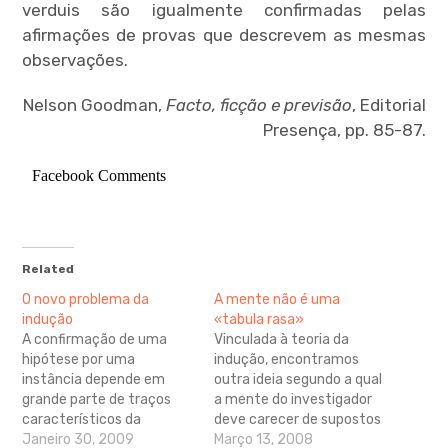
verduis são igualmente confirmadas pelas
afirmações de provas que descrevem as mesmas
observações.
Nelson Goodman,
Facto, ficção e previsão
, Editorial
Presença, pp. 85-87.
Facebook Comments
Related
O novo problema da
A mente não é uma
indução
«tabula rasa»
A confirmação de uma
Vinculada à teoria da
hipótese por uma
indução, encontramos
instância depende em
outra ideia segundo a qual
grande parte de traços
a mente do investigador
característicos da
deve carecer de supostos
hipótese que não a sua
Janeiro 30, 2009
prévios, de hipóteses, de
Março 13, 2008