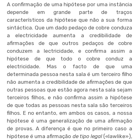
menu
A confirmação de uma hipótese por uma instância
depende em grande parte de traços
característicos da hipótese que não a sua forma
sintáctica. Que um dado pedaço de cobre conduza
a electricidade aumenta a credibilidade de
expan
afirmações de que outros pedaços de cobre
child
menu
conduzem a lectricidade, e confirma assim a
hipótese de que todo o cobre conduz a
electricidade. Mas o facto de que uma
determinada pessoa nesta sala é um terceiro filho
não aumenta a credibilidade de afirmações de que
expan
child
outras pessoas que estão agora nesta sala sejam
menu
terceiros filhos, e não confirma assim a hipótese
de que todas as pessoas nesta sala são terceiros
expan
child
menu
filhos. E no entanto, em ambos os casos, a nossa
hipótese é uma generalização de uma afirmação
de provas. A diferença é que no primeiro caso a
expan
child
menu
hipótese é uma afirmação
de tipo legal
(«lawlike»),