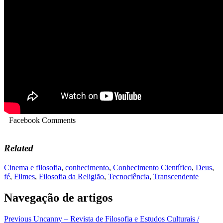
Facebook Comments
Related
Cinema e filosofia
,
conhecimento
,
Conhecimento Científico
,
Deus
,
fé
,
Filmes
,
Filosofia da Religião
,
Tecnociência
,
Transcendente
Navegação de artigos
Previous
Uncanny – Revista de Filosofia e Estudos Culturais /