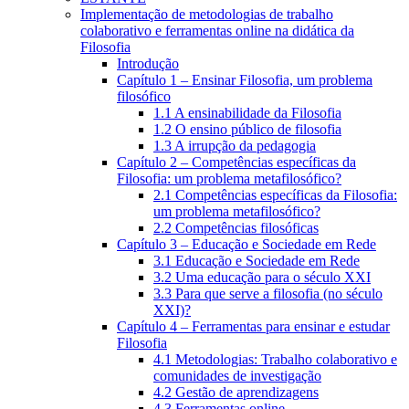
Implementação de metodologias de trabalho
colaborativo e ferramentas online na didática da
Filosofia
Introdução
Capítulo 1 – Ensinar Filosofia, um problema
filosófico
1.1 A ensinabilidade da Filosofia
1.2 O ensino público de filosofia
1.3 A irrupção da pedagogia
Capítulo 2 – Competências específicas da
Filosofia: um problema metafilosófico?
2.1 Competências específicas da Filosofia:
um problema metafilosófico?
2.2 Competências filosóficas
Capítulo 3 – Educação e Sociedade em Rede
3.1 Educação e Sociedade em Rede
3.2 Uma educação para o século XXI
3.3 Para que serve a filosofia (no século
XXI)?
Capítulo 4 – Ferramentas para ensinar e estudar
Filosofia
4.1 Metodologias: Trabalho colaborativo e
comunidades de investigação
4.2 Gestão de aprendizagens
4.3 Ferramentas online