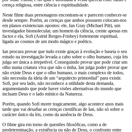
crença religiosa, entre ciência e espiritualidade.
Neste filme duas personagens encontram-se e parecem conhecer-se
desde sempre. Porém, as crenças que ambos possuem colocam-nos
em planos existenciais opostos: ele, Ian Gray (Michael Pitt), um
investigador biomolecular, um homem da ciência, crente apenas em
factos e ela, Sofi (Astrid Berges-Frisbey) fortemente espiritual,
ligada ao cosmos de um modo mágico e poético.
Ian procura provar que tudo existe graças à evolução e baseia o seu
estudo na investigação levada a cabo sobre o olho humano, cuja íris
julga ser única a irrepetível. Conseguindo provar que pode criar um
olho numa criatura viva que não o tinha, Ian julga poder provar que
não existe Deus e que o olho humano, o mais complexo de todos,
não necessita da ideia de um “arquitecto primordial” para existir.
Sofi, por seu lado, não reconhece a utilidade desta demanda,
argumentando que pode haver visões alternativas do mundo que
incluam Deus e o lado místico da Natureza.
Porém, quando Sofi morre tragicamente, algo acontece anos mais
tarde que vai desafiar as crenças científicas de Ian, não só sobre o
carácter único da íris, como da ausência de Deus.
O filme gira em torno de questões filosóficas, como a de
predeterminação, a existência ou não de Deus, o confronto entre