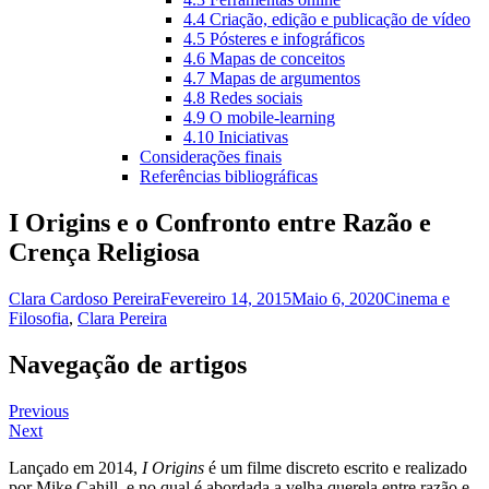
4.4 Criação, edição e publicação de vídeo
4.5 Pósteres e infográficos
4.6 Mapas de conceitos
4.7 Mapas de argumentos
4.8 Redes sociais
4.9 O mobile-learning
4.10 Iniciativas
Considerações finais
Referências bibliográficas
I Origins e o Confronto entre Razão e
Crença Religiosa
Clara Cardoso Pereira
Fevereiro 14, 2015
Maio 6, 2020
Cinema e
Filosofia
,
Clara Pereira
Navegação de artigos
Previous
Next
Lançado em 2014,
I Origins
é um filme discreto escrito e realizado
por Mike Cahill, e no qual é abordada a velha querela entre razão e