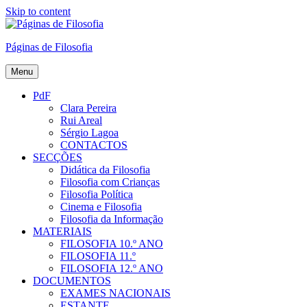
Skip to content
Páginas de Filosofia
Menu
PdF
Clara Pereira
Rui Areal
Sérgio Lagoa
CONTACTOS
SECÇÕES
Didática da Filosofia
Filosofia com Crianças
Filosofia Política
Cinema e Filosofia
Filosofia da Informação
MATERIAIS
FILOSOFIA 10.º ANO
FILOSOFIA 11.º
FILOSOFIA 12.º ANO
DOCUMENTOS
EXAMES NACIONAIS
ESTANTE