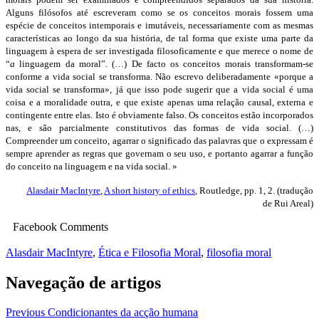
Alguns filósofos até escreveram como se os conceitos morais fossem uma
espécie de conceitos intemporais e imutáveis, necessariamente com as mesmas
características ao longo da sua história, de tal forma que existe uma parte da
linguagem à espera de ser investigada filosoficamente e que merece o nome de
“
a
linguagem da moral”. (…)
De facto os conceitos morais transformam-se
conforme a vida social se transforma. Não escrevo deliberadamente «porque a
vida social se transforma», já que isso pode sugerir que a vida social é uma
coisa e a moralidade outra, e que existe apenas uma relação causal, externa e
contingente entre elas. Isto é obviamente falso. Os conceitos estão incorporados
nas, e são parcialmente constitutivos das formas de vida social. (…)
Compreender um conceito, agarrar o significado das palavras que o expressam é
sempre aprender as regras que governam o seu uso, e portanto agarrar a função
do conceito na linguagem e na vida social. »
Alasdair MacIntyre
,
A short history of ethics
, Routledge, pp. 1, 2. (tradução
de
Rui Areal)
Facebook Comments
Alasdair MacIntyre
,
Ética e Filosofia Moral
,
filosofia moral
Navegação de artigos
Previous
Condicionantes da acção humana