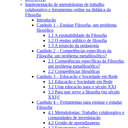
Implementação de metodologias de trabalho
colaborativo e ferramentas online na didática da
Filosofia
Introdução
Capítulo 1 – Ensinar Filosofia, um problema
filosófico
1.1 A ensinabilidade da Filosofia
1.2 O ensino público de filosofia
1.3 A irrupção da pedagogia
Capítulo 2 – Competências específicas da
Filosofia: um problema metafilosófico?
2.1 Competências específicas da Filosofia:
um problema metafilosófico?
2.2 Competências filosóficas
Capítulo 3 – Educação e Sociedade em Rede
3.1 Educação e Sociedade em Rede
3.2 Uma educação para o século XXI
3.3 Para que serve a filosofia (no século
XXI)?
Capítulo 4 – Ferramentas para ensinar e estudar
Filosofia
4.1 Metodologias: Trabalho colaborativo e
comunidades de investigação
4.2 Gestão de aprendizagens
4.3 Ferramentas online