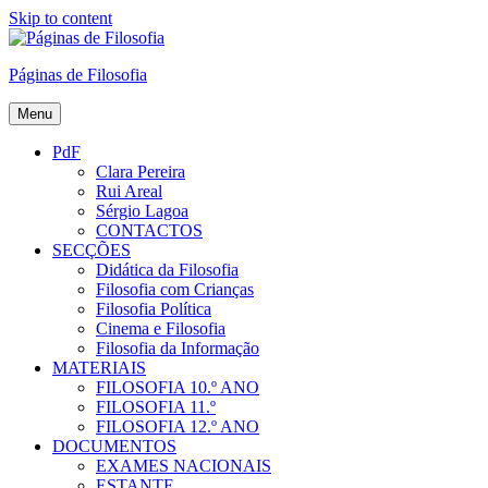
Skip to content
Páginas de Filosofia
Menu
PdF
Clara Pereira
Rui Areal
Sérgio Lagoa
CONTACTOS
SECÇÕES
Didática da Filosofia
Filosofia com Crianças
Filosofia Política
Cinema e Filosofia
Filosofia da Informação
MATERIAIS
FILOSOFIA 10.º ANO
FILOSOFIA 11.º
FILOSOFIA 12.º ANO
DOCUMENTOS
EXAMES NACIONAIS
ESTANTE