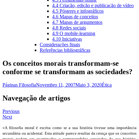
4.4 Criação, edição e publicação de vídeo
4.5 Pósteres e infográficos
4.6 Mapas de conceitos
4.7 Mapas de argumentos
4.8 Redes sociais
4.9 O mobile-learning
4.10 Iniciativas
Considerações finais
Referências bibliográficas
Os conceitos morais transformam-se
conforme se transformam as sociedades?
Páginas Filosofia
Novembro 11, 2007
Maio 3, 2020
Ética
Navegação de artigos
Previous
Next
«A filosofia moral é escrita como se a sua história tivesse uma importância
secundária ou acidental. Esta atitude parece resultar da crença que os conceitos
morais podem ser examinados e compreendidos separados da sua história.