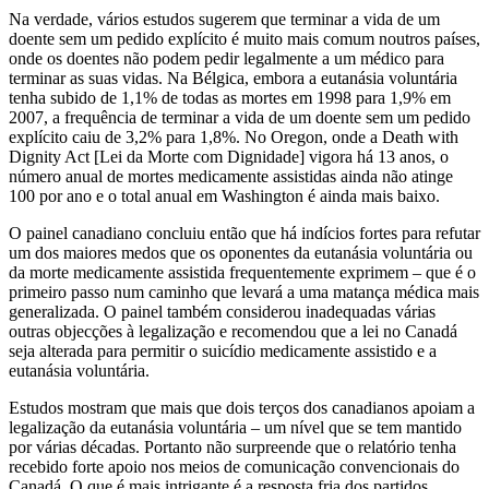
Na verdade, vários estudos sugerem que terminar a vida de um
doente sem um pedido explícito é muito mais comum noutros países,
onde os doentes não podem pedir legalmente a um médico para
terminar as suas vidas. Na Bélgica, embora a eutanásia voluntária
tenha subido de 1,1% de todas as mortes em 1998 para 1,9% em
2007, a frequência de terminar a vida de um doente sem um pedido
explícito caiu de 3,2% para 1,8%. No Oregon, onde a Death with
Dignity Act [Lei da Morte com Dignidade] vigora há 13 anos, o
número anual de mortes medicamente assistidas ainda não atinge
100 por ano e o total anual em Washington é ainda mais baixo.
O painel canadiano concluiu então que há indícios fortes para refutar
um dos maiores medos que os oponentes da eutanásia voluntária ou
da morte medicamente assistida frequentemente exprimem – que é o
primeiro passo num caminho que levará a uma matança médica mais
generalizada. O painel também considerou inadequadas várias
outras objecções à legalização e recomendou que a lei no Canadá
seja alterada para permitir o suicídio medicamente assistido e a
eutanásia voluntária.
Estudos mostram que mais que dois terços dos canadianos apoiam a
legalização da eutanásia voluntária – um nível que se tem mantido
por várias décadas. Portanto não surpreende que o relatório tenha
recebido forte apoio nos meios de comunicação convencionais do
Canadá. O que é mais intrigante é a resposta fria dos partidos