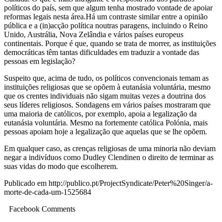
políticos do país, sem que algum tenha mostrado vontade de apoiar
reformas legais nesta área.Há um contraste similar entre a opinião
pública e a (in)acção política noutras paragens, incluindo o Reino
Unido, Austrália, Nova Zelândia e vários países europeus
continentais. Porque é que, quando se trata de morrer, as instituições
democráticas têm tantas dificuldades em traduzir a vontade das
pessoas em legislação?
Suspeito que, acima de tudo, os políticos convencionais temam as
instituições religiosas que se opõem à eutanásia voluntária, mesmo
que os crentes individuais não sigam muitas vezes a doutrina dos
seus líderes religiosos. Sondagens em vários países mostraram que
uma maioria de católicos, por exemplo, apoia a legalização da
eutanásia voluntária. Mesmo na fortemente católica Polónia, mais
pessoas apoiam hoje a legalização que aquelas que se lhe opõem.
Em qualquer caso, as crenças religiosas de uma minoria não deviam
negar a indivíduos como Dudley Clendinen o direito de terminar as
suas vidas do modo que escolherem.
Publicado em http://publico.pt/ProjectSyndicate/Peter%20Singer/a-
morte-de-cada-um-1525684
Facebook Comments