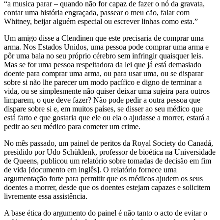
“a musica parar – quando não for capaz de fazer o nó da gravata,
contar uma história engraçada, passear o meu cão, falar com
Whitney, beijar alguém especial ou escrever linhas como esta.”
Um amigo disse a Clendinen que este precisaria de comprar uma
arma. Nos Estados Unidos, uma pessoa pode comprar uma arma e
pôr uma bala no seu próprio cérebro sem infringir quaisquer leis.
Mas se for uma pessoa respeitadora da lei que já está demasiado
doente para comprar uma arma, ou para usar uma, ou se disparar
sobre si não lhe parecer um modo pacífico e digno de terminar a
vida, ou se simplesmente não quiser deixar uma sujeira para outros
limparem, o que deve fazer? Não pode pedir a outra pessoa que
dispare sobre si e, em muitos países, se disser ao seu médico que
está farto e que gostaria que ele ou ela o ajudasse a morrer, estará a
pedir ao seu médico para cometer um crime.
No mês passado, um painel de peritos da Royal Society do Canadá,
presidido por Udo Schüklenk, professor de bioética na Universidade
de Queens, publicou um relatório sobre tomadas de decisão em fim
de vida [documento em inglês]. O relatório fornece uma
argumentação forte para permitir que os médicos ajudem os seus
doentes a morrer, desde que os doentes estejam capazes e solicitem
livremente essa assistência.
A base ética do argumento do painel é não tanto o acto de evitar o