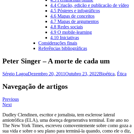
4.4 Criação, edição e publicação de vídeo
4.5 Pósteres e infográficos
4.6 Mapas de conceitos
4.7 Mapas de argumentos
4.8 Redes sociais
4.9 O mobile-learning
4.10 Iniciativas
Considerações finais
Referências bibliográficas
Peter Singer – A morte de cada um
Sérgio Lagoa
Dezembro 20, 2011
Outubro 23, 2022
Bioética
,
Ética
Navegação de artigos
Previous
Next
Dudley Clendinen, escritor e jornalista, tem esclerose lateral
amiotrófica (ELA), uma doença degenerativa terminal. Este ano no
The New York Times, escreveu comoventemente sobre como goza a
sua vida e sobre o seu plano para terminá-la quando, como ele o diz,