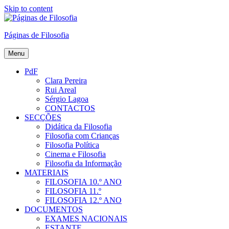
Skip to content
Páginas de Filosofia
Menu
PdF
Clara Pereira
Rui Areal
Sérgio Lagoa
CONTACTOS
SECÇÕES
Didática da Filosofia
Filosofia com Crianças
Filosofia Política
Cinema e Filosofia
Filosofia da Informação
MATERIAIS
FILOSOFIA 10.º ANO
FILOSOFIA 11.º
FILOSOFIA 12.º ANO
DOCUMENTOS
EXAMES NACIONAIS
ESTANTE