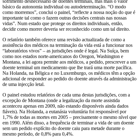
sofrimento desnecessário de doentes terminais, mas mais o valor
básico da autonomia individual ou autodeterminação. “O modo
como morremos”, conclui o painel, “reflecte a nossa noção do que é
importante tal como o fazem outras decisões centrais nas nossas
vidas”. Num estado que protege os direitos individuais, então,
decidir como morrer deveria ser reconhecido como um tal direito.
O relatório também oferece uma revisão actualizada de como a
assistência dos médicos na terminação da vida está a funcionar nos
“laboratórios vivos” – as jurisdições onde é legal. Na Suíça, bem
como nos estados norte-americanos do Oregon, Washington e
Montana, a lei agora permite aos médicos, a pedido, prescrever a um
doente terminal um medicamento que lhe trará uma morte pacífica.
Na Holanda, na Bélgica e no Luxemburgo, os médicos têm a opção
adicional de responder ao pedido do doente através da administração
de uma injecção letal.
O painel estudou relatórios de cada uma destas jurisdições, com a
excepção de Montana (onde a legalização da morte assistida
aconteceu apenas em 2009, não estando disponíveis ainda dados
fiáveis). Na Holanda, a eutanásia voluntária foi responsável por
1,7% de todas as mortes em 2005 – precisamente o mesmo nível que
em 1990. Além disso, a frequência de terminar a vida de um doente
sem um pedido explícito do doente caiu para metade durante o
mesmo período, de 0,8% para 0,4%.