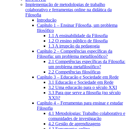
Implementação de metodologias de trabalho
colaborativo e ferramentas online na didática da
Filosofia
Introdução
Capítulo 1 – Ensinar Filosofia, um problema
filosófico
1.1 A ensinabilidade da Filosofia
1.2 O ensino público de filosofia
1.3 A irrupção da pedagogia
Capítulo 2 – Competências específicas da
Filosofia: um problema metafilosófico?
2.1 Competências específicas da Filosofia:
um problema metafilosófico?
2.2 Competências filosóficas
Capítulo 3 – Educação e Sociedade em Rede
3.1 Educação e Sociedade em Rede
3.2 Uma educação para o século XXI
3.3 Para que serve a filosofia (no século
XXI)?
Capítulo 4 – Ferramentas para ensinar e estudar
Filosofia
4.1 Metodologias: Trabalho colaborativo e
comunidades de investigação
4.2 Gestão de aprendizagens
4.3 Ferramentas online