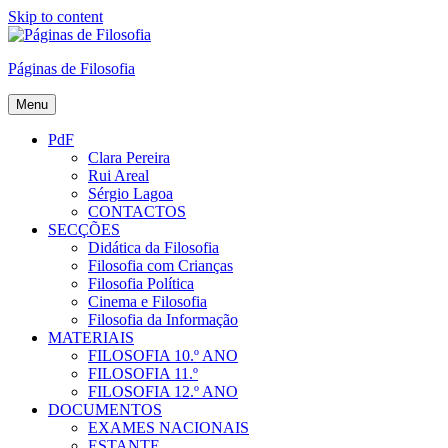
Skip to content
Páginas de Filosofia
Menu
PdF
Clara Pereira
Rui Areal
Sérgio Lagoa
CONTACTOS
SECÇÕES
Didática da Filosofia
Filosofia com Crianças
Filosofia Política
Cinema e Filosofia
Filosofia da Informação
MATERIAIS
FILOSOFIA 10.º ANO
FILOSOFIA 11.º
FILOSOFIA 12.º ANO
DOCUMENTOS
EXAMES NACIONAIS
ESTANTE