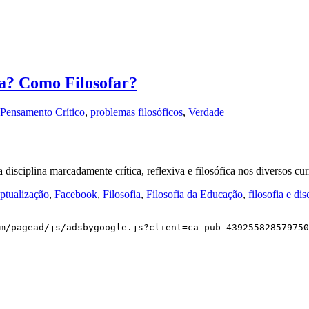
fa? Como Filosofar?
Pensamento Crítico
,
problemas filosóficos
,
Verdade
isciplina marcadamente crítica, reflexiva e filosófica nos diversos c
ptualização
,
Facebook
,
Filosofia
,
Filosofia da Educação
,
filosofia e di
m/pagead/js/adsbygoogle.js?client=ca-pub-439255828579750