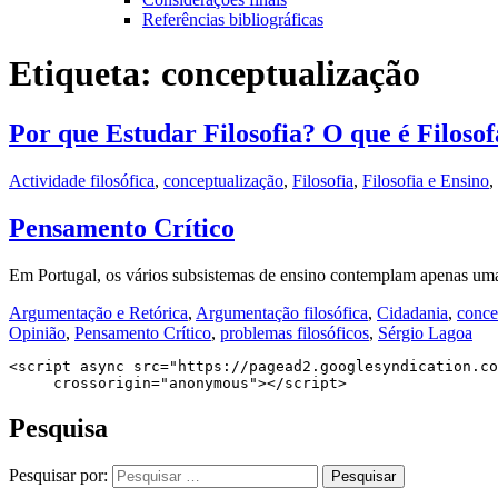
Referências bibliográficas
Etiqueta:
conceptualização
Por que Estudar Filosofia? O que é Filoso
Actividade filosófica
,
conceptualização
,
Filosofia
,
Filosofia e Ensino
,
Pensamento Crítico
Em Portugal, os vários subsistemas de ensino contemplam apenas uma d
Argumentação e Retórica
,
Argumentação filosófica
,
Cidadania
,
conce
Opinião
,
Pensamento Crítico
,
problemas filosóficos
,
Sérgio Lagoa
<script async src="https://pagead2.googlesyndication.co
     crossorigin="anonymous"></script>
Pesquisa
Pesquisar por: