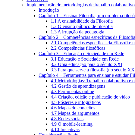
Implementação de metodologias de trabalho colaborativo e
Introdução
Capítulo 1 – Ensinar Filosofia, um problema filosó
1.1 A ensinabilidade da Filosofia
1.2 O ensino público de filosofia
1.3 A irrupção da pedagogia
Capítulo 2 – Competências específicas da Filosofi
2.1 Competências específicas da Filosofia: 
2.2 Competências filosóficas
Capítulo 3 – Educação e Sociedade em Rede
3.1 Educação e Sociedade em Rede
3.2 Uma educação para o século XXI
3.3 Para que serve a filosofia (no século XX
Capítulo 4 – Ferramentas para ensinar e estudar Fi
4.1 Metodologias: Trabalho colaborativo e 
4.2 Gestão de aprendizagens
4.3 Ferramentas online
4.4 Criação, edição e publicação de vídeo
4.5 Pósteres e infográficos
4.6 Mapas de conceitos
4.7 Mapas de argumentos
4.8 Redes sociais
4.9 O mobile-learning
4.10 Iniciativas
Considerações finais