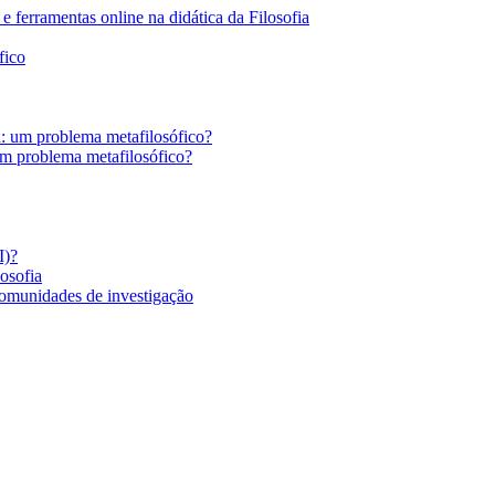
 ferramentas online na didática da Filosofia
fico
a: um problema metafilosófico?
um problema metafilosófico?
I)?
losofia
comunidades de investigação