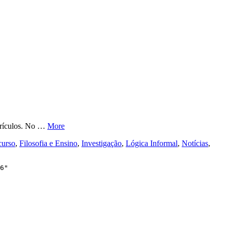
urrículos. No …
More
scurso
,
Filosofia e Ensino
,
Investigação
,
Lógica Informal
,
Notícias
,
6"
