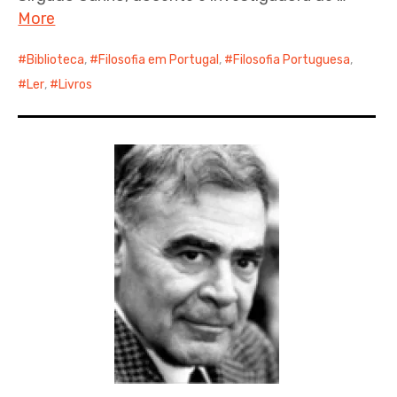
More
expan
child
menu
Biblioteca
,
Filosofia em Portugal
,
Filosofia Portuguesa
,
Ler
,
Livros