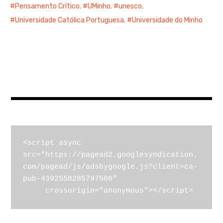
Pensamento Crítico
,
UMinho
,
unesco
,
Universidade Católica Portuguesa
,
Universidade do Minho
<script async 
src="https://pagead2.googlesyndication.
com/pagead/js/adsbygoogle.js?client=ca-
pub-4392558285797506"

     crossorigin="anonymous"></script>