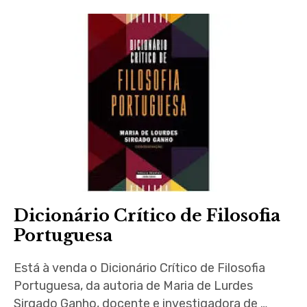
menu
expan
child
menu
expan
child
menu
Dicionário Crítico de Filosofia
Portuguesa
expan
child
menu
Está à venda o Dicionário Crítico de Filosofia
Portuguesa, da autoria de Maria de Lurdes
expan
child
menu
Sirgado Ganho, docente e investigadora de …