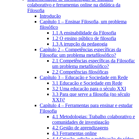
colaborativo e ferramentas online na didática da
Filosofia
Introdução
Capítulo 1 – Ensinar Filosofia, um problema
filosófico
1.1 A ensinabilidade da Filosofia
1.2 O ensino público de filosofia
1.3 A irrupção da pedagogia
Capítulo 2 – Competências específicas da
Filosofia: um problema metafilosófico?
2.1 Competências específicas da Filosofia:
um problema metafilosófico?
2.2 Competências filosóficas
Capítulo 3 – Educação e Sociedade em Rede
3.1 Educação e Sociedade em Rede
3.2 Uma educação para o século XXI
3.3 Para que serve a filosofia (no século
XXI)?
Capítulo 4 – Ferramentas para ensinar e estudar
Filosofia
4.1 Metodologias: Trabalho colaborativo e
comunidades de investigação
4.2 Gestão de aprendizagens
4.3 Ferramentas online
4.4 Criação, edição e publicação de vídeo