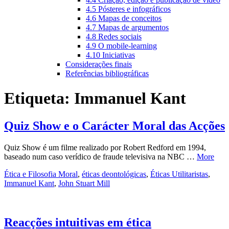
4.5 Pósteres e infográficos
4.6 Mapas de conceitos
4.7 Mapas de argumentos
4.8 Redes sociais
4.9 O mobile-learning
4.10 Iniciativas
Considerações finais
Referências bibliográficas
Etiqueta:
Immanuel Kant
Quiz Show e o Carácter Moral das Acções
Quiz Show é um filme realizado por Robert Redford em 1994,
baseado num caso verídico de fraude televisiva na NBC …
More
Ética e Filosofia Moral
,
éticas deontológicas
,
Éticas Utilitaristas
,
Immanuel Kant
,
John Stuart Mill
Reacções intuitivas em ética