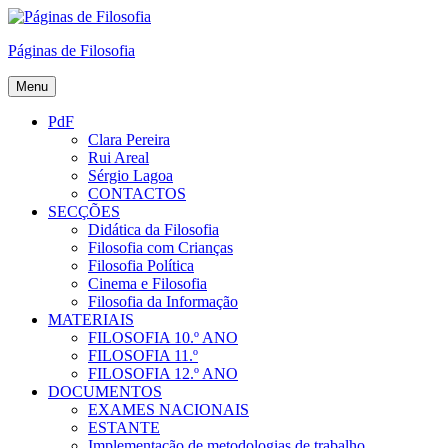
Skip
to
Páginas de Filosofia
content
Menu
PdF
Clara Pereira
Rui Areal
Sérgio Lagoa
CONTACTOS
SECÇÕES
Didática da Filosofia
Filosofia com Crianças
Filosofia Política
Cinema e Filosofia
Filosofia da Informação
MATERIAIS
FILOSOFIA 10.º ANO
FILOSOFIA 11.º
FILOSOFIA 12.º ANO
DOCUMENTOS
EXAMES NACIONAIS
ESTANTE
Implementação de metodologias de trabalho