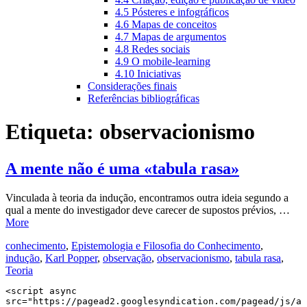
4.5 Pósteres e infográficos
4.6 Mapas de conceitos
4.7 Mapas de argumentos
4.8 Redes sociais
4.9 O mobile-learning
4.10 Iniciativas
Considerações finais
Referências bibliográficas
Etiqueta:
observacionismo
A mente não é uma «tabula rasa»
Vinculada à teoria da indução, encontramos outra ideia segundo a
qual a mente do investigador deve carecer de supostos prévios, …
More
conhecimento
,
Epistemologia e Filosofia do Conhecimento
,
indução
,
Karl Popper
,
observação
,
observacionismo
,
tabula rasa
,
Teoria
<script async 
src="https://pagead2.googlesyndication.com/pagead/js/a