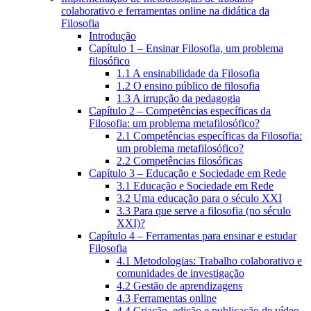
colaborativo e ferramentas online na didática da
Filosofia
Introdução
Capítulo 1 – Ensinar Filosofia, um problema
filosófico
1.1 A ensinabilidade da Filosofia
1.2 O ensino público de filosofia
1.3 A irrupção da pedagogia
Capítulo 2 – Competências específicas da
Filosofia: um problema metafilosófico?
2.1 Competências específicas da Filosofia:
um problema metafilosófico?
2.2 Competências filosóficas
Capítulo 3 – Educação e Sociedade em Rede
3.1 Educação e Sociedade em Rede
3.2 Uma educação para o século XXI
3.3 Para que serve a filosofia (no século
XXI)?
Capítulo 4 – Ferramentas para ensinar e estudar
Filosofia
4.1 Metodologias: Trabalho colaborativo e
comunidades de investigação
4.2 Gestão de aprendizagens
4.3 Ferramentas online
4.4 Criação, edição e publicação de vídeo