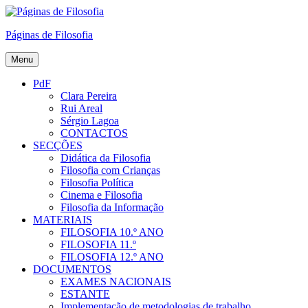
Skip
to
Páginas de Filosofia
content
Menu
PdF
Clara Pereira
Rui Areal
Sérgio Lagoa
CONTACTOS
SECÇÕES
Didática da Filosofia
Filosofia com Crianças
Filosofia Política
Cinema e Filosofia
Filosofia da Informação
MATERIAIS
FILOSOFIA 10.º ANO
FILOSOFIA 11.º
FILOSOFIA 12.º ANO
DOCUMENTOS
EXAMES NACIONAIS
ESTANTE
Implementação de metodologias de trabalho