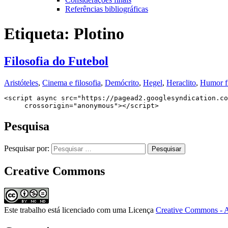
Referências bibliográficas
Etiqueta:
Plotino
Filosofia do Futebol
Aristóteles
,
Cinema e filosofia
,
Demócrito
,
Hegel
,
Heraclito
,
Humor fi
<script async src="https://pagead2.googlesyndication.co
     crossorigin="anonymous"></script>
Pesquisa
Pesquisar por:
Creative Commons
Este trabalho está licenciado com uma Licença
Creative Commons - A