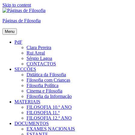
Skip to content
Páginas de Filosofia
Menu
PdF
Clara Pereira
Rui Areal
Sérgio Lagoa
CONTACTOS
SECÇÕES
Didática da Filosofia
Filosofia com Crianças
Filosofia Política
Cinema e Filosofia
Filosofia da Informação
MATERIAIS
FILOSOFIA 10.º ANO
FILOSOFIA 11.º
FILOSOFIA 12.º ANO
DOCUMENTOS
EXAMES NACIONAIS
ESTANTE