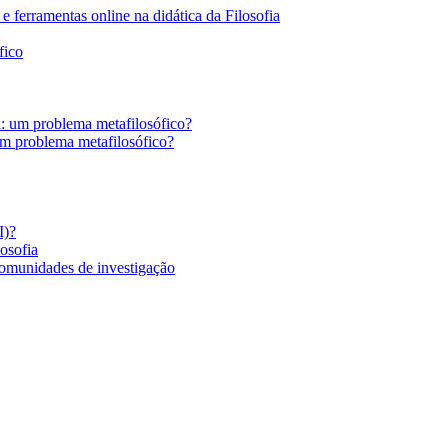
 ferramentas online na didática da Filosofia
fico
a: um problema metafilosófico?
um problema metafilosófico?
I)?
losofia
comunidades de investigação