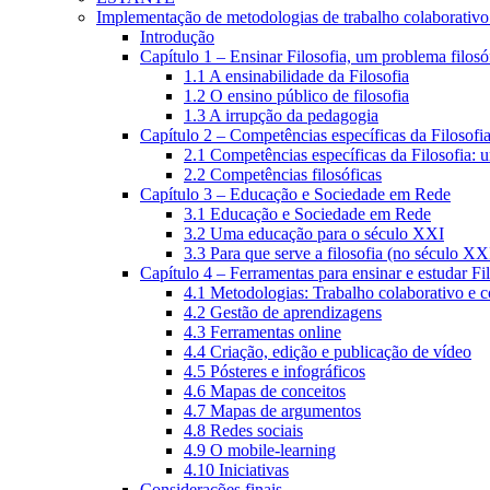
Implementação de metodologias de trabalho colaborativo e
Introdução
Capítulo 1 – Ensinar Filosofia, um problema filosó
1.1 A ensinabilidade da Filosofia
1.2 O ensino público de filosofia
1.3 A irrupção da pedagogia
Capítulo 2 – Competências específicas da Filosofi
2.1 Competências específicas da Filosofia: 
2.2 Competências filosóficas
Capítulo 3 – Educação e Sociedade em Rede
3.1 Educação e Sociedade em Rede
3.2 Uma educação para o século XXI
3.3 Para que serve a filosofia (no século XX
Capítulo 4 – Ferramentas para ensinar e estudar Fi
4.1 Metodologias: Trabalho colaborativo e 
4.2 Gestão de aprendizagens
4.3 Ferramentas online
4.4 Criação, edição e publicação de vídeo
4.5 Pósteres e infográficos
4.6 Mapas de conceitos
4.7 Mapas de argumentos
4.8 Redes sociais
4.9 O mobile-learning
4.10 Iniciativas
Considerações finais