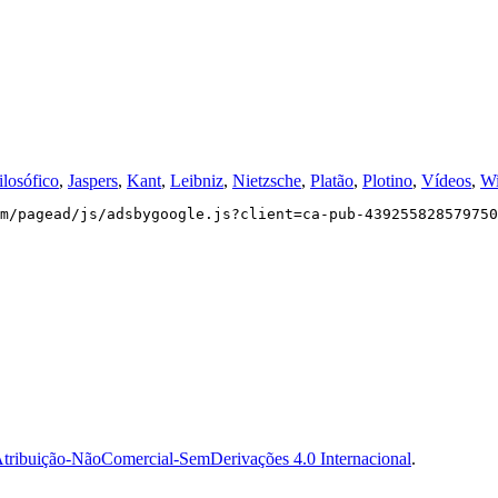
losófico
,
Jaspers
,
Kant
,
Leibniz
,
Nietzsche
,
Platão
,
Plotino
,
Vídeos
,
Wi
m/pagead/js/adsbygoogle.js?client=ca-pub-439255828579750
tribuição-NãoComercial-SemDerivações 4.0 Internacional
.