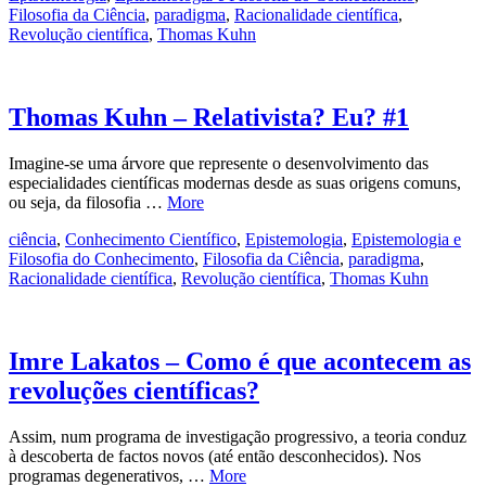
Filosofia da Ciência
,
paradigma
,
Racionalidade científica
,
Revolução científica
,
Thomas Kuhn
Thomas Kuhn – Relativista? Eu? #1
Imagine-se uma árvore que represente o desenvolvimento das
especialidades científicas modernas desde as suas origens comuns,
ou seja, da filosofia …
More
ciência
,
Conhecimento Científico
,
Epistemologia
,
Epistemologia e
Filosofia do Conhecimento
,
Filosofia da Ciência
,
paradigma
,
Racionalidade científica
,
Revolução científica
,
Thomas Kuhn
Imre Lakatos – Como é que acontecem as
revoluções científicas?
Assim, num programa de investigação progressivo, a teoria conduz
à descoberta de factos novos (até então desconhecidos). Nos
programas degenerativos, …
More