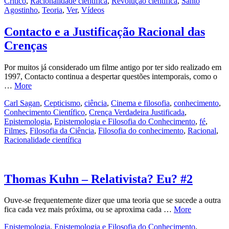
Crítico
,
Racionalidade científica
,
Revolução científica
,
Santo
Agostinho
,
Teoria
,
Ver
,
Vídeos
Contacto e a Justificação Racional das
Crenças
Por muitos já considerado um filme antigo por ter sido realizado em
1997, Contacto continua a despertar questões intemporais, como o
…
More
Carl Sagan
,
Cepticismo
,
ciência
,
Cinema e filosofia
,
conhecimento
,
Conhecimento Científico
,
Crença Verdadeira Justificada
,
Epistemologia
,
Epistemologia e Filosofia do Conhecimento
,
fé
,
Filmes
,
Filosofia da Ciência
,
Filosofia do conhecimento
,
Racional
,
Racionalidade científica
Thomas Kuhn – Relativista? Eu? #2
Ouve-se frequentemente dizer que uma teoria que se sucede a outra
fica cada vez mais próxima, ou se aproxima cada …
More
Epistemologia
,
Epistemologia e Filosofia do Conhecimento
,