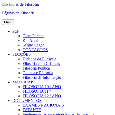
Skip
to
Páginas de Filosofia
content
Menu
PdF
Clara Pereira
Rui Areal
Sérgio Lagoa
CONTACTOS
SECÇÕES
Didática da Filosofia
Filosofia com Crianças
Filosofia Política
Cinema e Filosofia
Filosofia da Informação
MATERIAIS
FILOSOFIA 10.º ANO
FILOSOFIA 11.º
FILOSOFIA 12.º ANO
DOCUMENTOS
EXAMES NACIONAIS
ESTANTE
Implementação de metodologias de trabalho