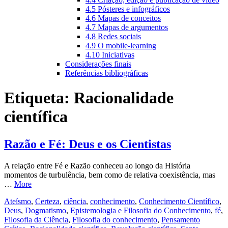
4.5 Pósteres e infográficos
4.6 Mapas de conceitos
4.7 Mapas de argumentos
4.8 Redes sociais
4.9 O mobile-learning
4.10 Iniciativas
Considerações finais
Referências bibliográficas
Etiqueta:
Racionalidade
científica
Razão e Fé: Deus e os Cientistas
A relação entre Fé e Razão conheceu ao longo da História
momentos de turbulência, bem como de relativa coexistência, mas
…
More
Ateísmo
,
Certeza
,
ciência
,
conhecimento
,
Conhecimento Científico
,
Deus
,
Dogmatismo
,
Epistemologia e Filosofia do Conhecimento
,
fé
,
Filosofia da Ciência
,
Filosofia do conhecimento
,
Pensamento