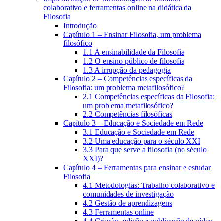
colaborativo e ferramentas online na didática da
Filosofia
Introdução
Capítulo 1 – Ensinar Filosofia, um problema
filosófico
1.1 A ensinabilidade da Filosofia
1.2 O ensino público de filosofia
1.3 A irrupção da pedagogia
Capítulo 2 – Competências específicas da
Filosofia: um problema metafilosófico?
2.1 Competências específicas da Filosofia:
um problema metafilosófico?
2.2 Competências filosóficas
Capítulo 3 – Educação e Sociedade em Rede
3.1 Educação e Sociedade em Rede
3.2 Uma educação para o século XXI
3.3 Para que serve a filosofia (no século
XXI)?
Capítulo 4 – Ferramentas para ensinar e estudar
Filosofia
4.1 Metodologias: Trabalho colaborativo e
comunidades de investigação
4.2 Gestão de aprendizagens
4.3 Ferramentas online
4.4 Criação, edição e publicação de vídeo