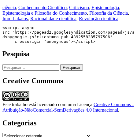
ciência
,
Conhecimento Científico
,
Criticismo
,
Epistemologia
,
Epistemologia e Filosofia do Conhecimento
,
Filosofia da Ciência
,
Imre Lakatos
,
Racionalidade científica
,
Revolução científica
<script async 
src="https://pagead2.googlesyndication.com/pagead/js/a
dsbygoogle.js?client=ca-pub-4392558285797506"

     crossorigin="anonymous"></script>
Pesquisa
Pesquisar
por:
Creative Commons
Este trabalho está licenciado com uma Licença
Creative Commons -
Atribuição-NãoComercial-SemDerivações 4.0 Internacional
.
Categorias
Categorias