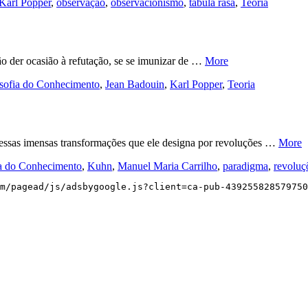
Karl Popper
,
observação
,
observacionismo
,
tabula rasa
,
Teoria
não der ocasião à refutação, se se imunizar de …
More
osofia do Conhecimento
,
Jean Badouin
,
Karl Popper
,
Teoria
essas imensas transformações que ele designa por revoluções …
More
ia do Conhecimento
,
Kuhn
,
Manuel Maria Carrilho
,
paradigma
,
revoluç
m/pagead/js/adsbygoogle.js?client=ca-pub-439255828579750