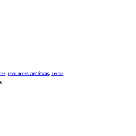
ões
,
revoluções científicas
,
Teoria
6"
