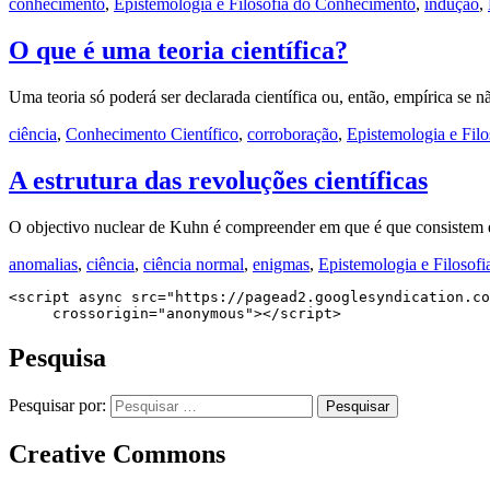
conhecimento
,
Epistemologia e Filosofia do Conhecimento
,
indução
,
O que é uma teoria científica?
Uma teoria só poderá ser declarada científica ou, então, empírica se 
ciência
,
Conhecimento Científico
,
corroboração
,
Epistemologia e Fil
A estrutura das revoluções científicas
O objectivo nuclear de Kuhn é compreender em que é que consistem 
anomalias
,
ciência
,
ciência normal
,
enigmas
,
Epistemologia e Filosof
<script async src="https://pagead2.googlesyndication.co
     crossorigin="anonymous"></script>
Pesquisa
Pesquisar por:
Creative Commons