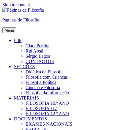
Skip to content
Páginas de Filosofia
Menu
PdF
Clara Pereira
Rui Areal
Sérgio Lagoa
CONTACTOS
SECÇÕES
Didática da Filosofia
Filosofia com Crianças
Filosofia Política
Cinema e Filosofia
Filosofia da Informação
MATERIAIS
FILOSOFIA 10.º ANO
FILOSOFIA 11.º
FILOSOFIA 12.º ANO
DOCUMENTOS
EXAMES NACIONAIS
ESTANTE