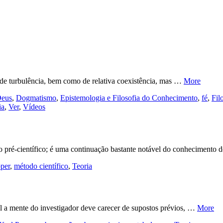
de turbulência, bem como de relativa coexistência, mas …
More
eus
,
Dogmatismo
,
Epistemologia e Filosofia do Conhecimento
,
fé
,
Fil
ia
,
Ver
,
Vídeos
o pré-científico; é uma continuação bastante notável do conhecimento
per
,
método científico
,
Teoria
al a mente do investigador deve carecer de supostos prévios, …
More