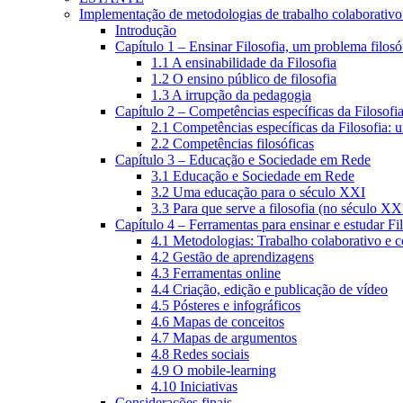
Implementação de metodologias de trabalho colaborativo e
Introdução
Capítulo 1 – Ensinar Filosofia, um problema filosó
1.1 A ensinabilidade da Filosofia
1.2 O ensino público de filosofia
1.3 A irrupção da pedagogia
Capítulo 2 – Competências específicas da Filosofi
2.1 Competências específicas da Filosofia: 
2.2 Competências filosóficas
Capítulo 3 – Educação e Sociedade em Rede
3.1 Educação e Sociedade em Rede
3.2 Uma educação para o século XXI
3.3 Para que serve a filosofia (no século XX
Capítulo 4 – Ferramentas para ensinar e estudar Fi
4.1 Metodologias: Trabalho colaborativo e 
4.2 Gestão de aprendizagens
4.3 Ferramentas online
4.4 Criação, edição e publicação de vídeo
4.5 Pósteres e infográficos
4.6 Mapas de conceitos
4.7 Mapas de argumentos
4.8 Redes sociais
4.9 O mobile-learning
4.10 Iniciativas
Considerações finais