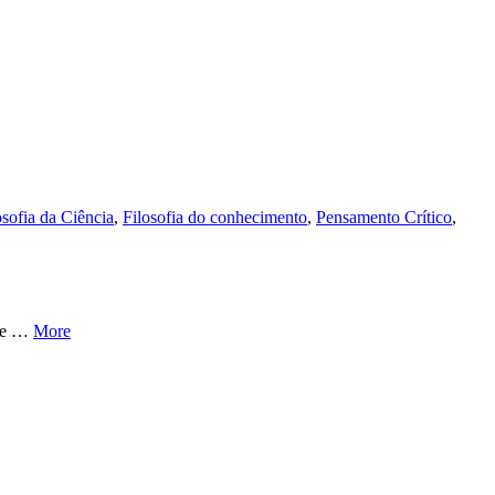
osofia da Ciência
,
Filosofia do conhecimento
,
Pensamento Crítico
,
 de …
More