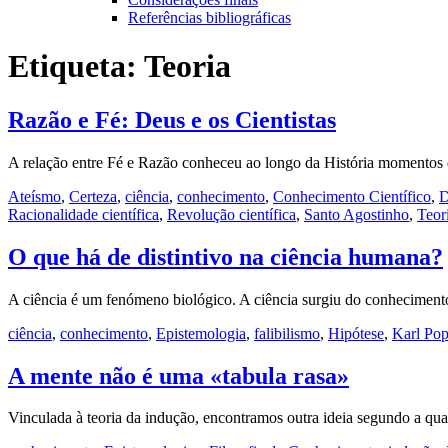
Referências bibliográficas
Etiqueta:
Teoria
Razão e Fé: Deus e os Cientistas
A relação entre Fé e Razão conheceu ao longo da História momentos 
Ateísmo
,
Certeza
,
ciência
,
conhecimento
,
Conhecimento Científico
,
D
Racionalidade científica
,
Revolução científica
,
Santo Agostinho
,
Teor
O que há de distintivo na ciência humana?
A ciência é um fenómeno biológico. A ciência surgiu do conheciment
ciência
,
conhecimento
,
Epistemologia
,
falibilismo
,
Hipótese
,
Karl Pop
A mente não é uma «tabula rasa»
Vinculada à teoria da indução, encontramos outra ideia segundo a qu