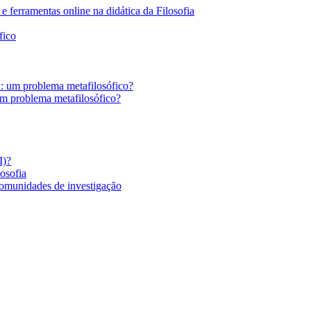
 ferramentas online na didática da Filosofia
fico
a: um problema metafilosófico?
um problema metafilosófico?
I)?
losofia
comunidades de investigação