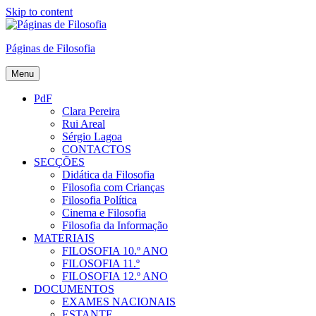
Skip to content
Páginas de Filosofia
Menu
PdF
Clara Pereira
Rui Areal
Sérgio Lagoa
CONTACTOS
SECÇÕES
Didática da Filosofia
Filosofia com Crianças
Filosofia Política
Cinema e Filosofia
Filosofia da Informação
MATERIAIS
FILOSOFIA 10.º ANO
FILOSOFIA 11.º
FILOSOFIA 12.º ANO
DOCUMENTOS
EXAMES NACIONAIS
ESTANTE