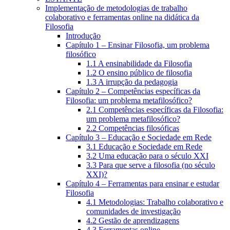
Implementação de metodologias de trabalho
colaborativo e ferramentas online na didática da
Filosofia
Introdução
Capítulo 1 – Ensinar Filosofia, um problema
filosófico
1.1 A ensinabilidade da Filosofia
1.2 O ensino público de filosofia
1.3 A irrupção da pedagogia
Capítulo 2 – Competências específicas da
Filosofia: um problema metafilosófico?
2.1 Competências específicas da Filosofia:
um problema metafilosófico?
2.2 Competências filosóficas
Capítulo 3 – Educação e Sociedade em Rede
3.1 Educação e Sociedade em Rede
3.2 Uma educação para o século XXI
3.3 Para que serve a filosofia (no século
XXI)?
Capítulo 4 – Ferramentas para ensinar e estudar
Filosofia
4.1 Metodologias: Trabalho colaborativo e
comunidades de investigação
4.2 Gestão de aprendizagens
4.3 Ferramentas online