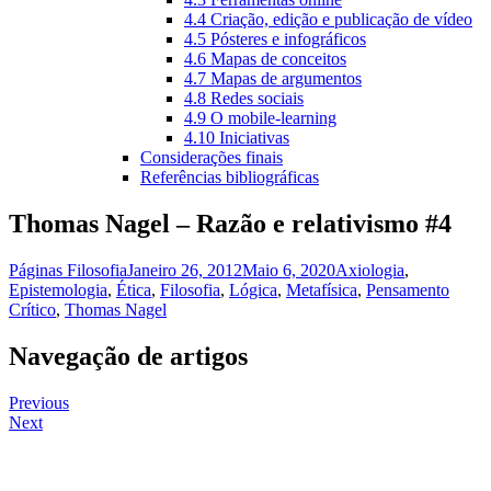
4.4 Criação, edição e publicação de vídeo
4.5 Pósteres e infográficos
4.6 Mapas de conceitos
4.7 Mapas de argumentos
4.8 Redes sociais
4.9 O mobile-learning
4.10 Iniciativas
Considerações finais
Referências bibliográficas
Thomas Nagel – Razão e relativismo #4
Páginas Filosofia
Janeiro 26, 2012
Maio 6, 2020
Axiologia
,
Epistemologia
,
Ética
,
Filosofia
,
Lógica
,
Metafísica
,
Pensamento
Crítico
,
Thomas Nagel
Navegação de artigos
Previous
Next