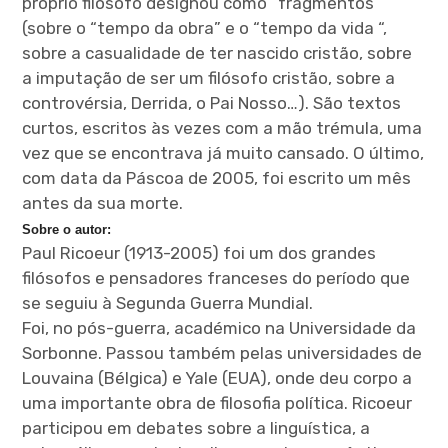
próprio filósofo designou como “fragmentos”
(sobre o “tempo da obra” e o “tempo da vida “,
expan
child
sobre a casualidade de ter nascido cristão, sobre
menu
a imputação de ser um filósofo cristão, sobre a
controvérsia, Derrida, o Pai Nosso…). São textos
curtos, escritos às vezes com a mão trémula, uma
vez que se encontrava já muito cansado. O último,
com data da Páscoa de 2005, foi escrito um mês
antes da sua morte.
Sobre o autor:
Paul Ricoeur (1913-2005) foi um dos grandes
filósofos e pensadores franceses do período que
se seguiu à Segunda Guerra Mundial.
Foi, no pós-guerra, académico na Universidade da
Sorbonne. Passou também pelas universidades de
Louvaina (Bélgica) e Yale (EUA), onde deu corpo a
uma importante obra de filosofia política. Ricoeur
participou em debates sobre a linguística, a