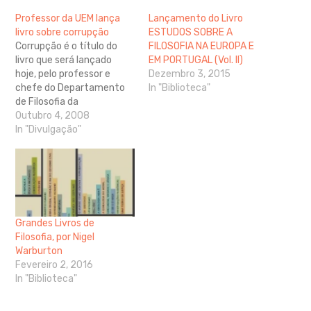
Professor da UEM lança
Lançamento do Livro
livro sobre corrupção
ESTUDOS SOBRE A
Corrupção é o título do
FILOSOFIA NA EUROPA E
livro que será lançado
EM PORTUGAL (Vol. II)
hoje, pelo professor e
Dezembro 3, 2015
chefe do Departamento
In "Biblioteca"
de Filosofia da
Universidade estadual de
Outubro 4, 2008
Maringá, José Antônio
In "Divulgação"
Martins. A obra faz parte
da coleção Filosofia
Frente & Verso, da Editora
Globo. O livro surgiu de um
convite feito pelo
coordenador da coleção…
Grandes Livros de
Filosofia, por Nigel
Warburton
Fevereiro 2, 2016
In "Biblioteca"