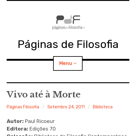
Skip
to
content
Páginas de Filosofia
Menu
expan
PdF
child
Vivo até à Morte
menu
expan
SECÇÕES
child
Páginas Filosofia
Setembro 24, 2011
Biblioteca
menu
expan
MATERIAIS
child
Autor:
Paul Ricoeur
menu
Editora:
Edições 70
expan
DOCUMENTOS
child