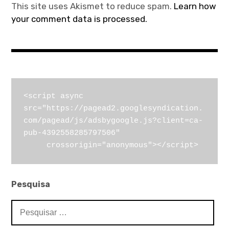
This site uses Akismet to reduce spam.
Learn how
your comment data is processed.
<script async 
src="https://pagead2.googlesyndication.
com/pagead/js/adsbygoogle.js?client=ca-
pub-4392558285797506"

     crossorigin="anonymous"></script>
Pesquisa
Pesquisar
por: