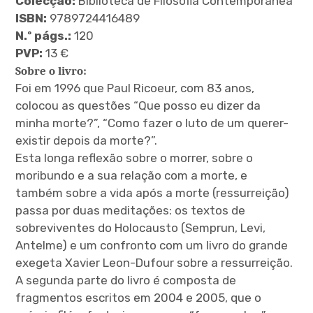
Colecção:
Biblioteca de Filosofia Contemporânea
menu
ISBN:
9789724416489
N.º págs.:
120
PVP:
13 €
Sobre o livro:
Foi em 1996 que Paul Ricoeur, com 83 anos,
expan
child
menu
colocou as questões “Que posso eu dizer da
minha morte?”, “Como fazer o luto de um querer-
existir depois da morte?”.
Esta longa reflexão sobre o morrer, sobre o
moribundo e a sua relação com a morte, e
também sobre a vida após a morte (ressurreição)
expan
child
menu
passa por duas meditações: os textos de
sobreviventes do Holocausto (Semprun, Levi,
expan
Antelme) e um confronto com um livro do grande
child
menu
exegeta Xavier Leon-Dufour sobre a ressurreição.
A segunda parte do livro é composta de
expan
fragmentos escritos em 2004 e 2005, que o
child
menu