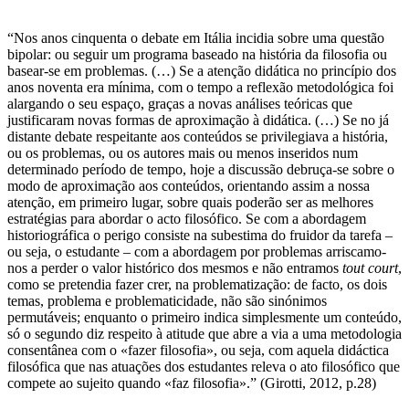
“Nos anos cinquenta o debate em Itália incidia sobre uma questão
bipolar: ou seguir um programa baseado na história da filosofia ou
basear-se em problemas. (…) Se a atenção didática no princípio dos
anos noventa era mínima, com o tempo a reflexão metodológica foi
alargando o seu espaço, graças a novas análises teóricas que
justificaram novas formas de aproximação à didática. (…) Se no já
distante debate respeitante aos conteúdos se privilegiava a história,
ou os problemas, ou os autores mais ou menos inseridos num
determinado período de tempo, hoje a discussão debruça-se sobre o
modo de aproximação aos conteúdos, orientando assim a nossa
atenção, em primeiro lugar, sobre quais poderão ser as melhores
estratégias para abordar o acto filosófico. Se com a abordagem
historiográfica o perigo consiste na subestima do fruidor da tarefa –
ou seja, o estudante – com a abordagem por problemas arriscamo-
nos a perder o valor histórico dos mesmos e não entramos
tout court
,
como se pretendia fazer crer, na problematização: de facto, os dois
temas, problema e problematicidade, não são sinónimos
permutáveis; enquanto o primeiro indica simplesmente um conteúdo,
só o segundo diz respeito à atitude que abre a via a uma metodologia
consentânea com o «fazer filosofia», ou seja, com aquela didáctica
filosófica que nas atuações dos estudantes releva o ato filosófico que
compete ao sujeito quando «faz filosofia».” (Girotti, 2012, p.28)