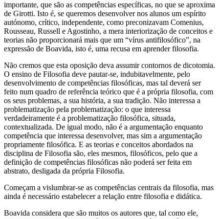
importante, que são as competências específicas, no que se aproxima
de Girotti. Isto é, se queremos desenvolver nos alunos um espírito
autónomo, crítico, independente, como preconizavam Comenius,
Rousseau, Russell e Agostinho, a mera interiorização de conceitos e
teorias não proporcionará mais que um “vírus antifilosófico”, na
expressão de Boavida, isto é, uma recusa em aprender filosofia.
Não cremos que esta oposição deva assumir contornos de dicotomia.
O ensino de Filosofia deve pautar-se, indubitavelmente, pelo
desenvolvimento de competências filosóficas, mas tal deverá ser
feito num quadro de referência teórico que é a própria filosofia, com
os seus problemas, a sua história, a sua tradição. Não interessa a
problematização pela problematização: o que interessa
verdadeiramente é a problematização filosófica, situada,
contextualizada. De igual modo, não é a argumentação enquanto
competência que interessa desenvolver, mas sim a argumentação
propriamente filosófica. E as teorias e conceitos abordados na
disciplina de Filosofia são, eles mesmos, filosóficos, pelo que a
definição de competências filosóficas não poderá ser feita em
abstrato, desligada da própria Filosofia.
Começam a vislumbrar-se as competências centrais da filosofia, mas
ainda é necessário estabelecer a relação entre filosofia e didática.
Boavida considera que são muitos os autores que, tal como ele,