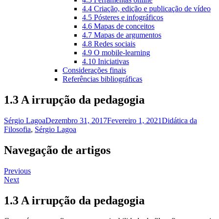
4.4 Criação, edição e publicação de vídeo
4.5 Pósteres e infográficos
4.6 Mapas de conceitos
4.7 Mapas de argumentos
4.8 Redes sociais
4.9 O mobile-learning
4.10 Iniciativas
Considerações finais
Referências bibliográficas
1.3 A irrupção da pedagogia
Sérgio Lagoa
Dezembro 31, 2017
Fevereiro 1, 2021
Didática da
Filosofia
,
Sérgio Lagoa
Navegação de artigos
Previous
Next
1.3 A irrupção da pedagogia