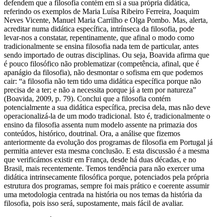
defendem que a filosofia contém em si a sua própria didática,
referindo os exemplos de Maria Luísa Ribeiro Ferreira, Joaquim
Neves Vicente, Manuel Maria Carrilho e Olga Pombo. Mas, alerta,
acreditar numa didática específica, intrínseca da filosofia, pode
levar-nos a constatar, repentinamente, que afinal o modo como
tradicionalmente se ensina filosofia nada tem de particular, antes
sendo importado de outras disciplinas. Ou seja, Boavida afirma que
é pouco filosófico não problematizar (competência, afinal, que é
apanágio da filosofia), não desmontar o sofisma em que podemos
cair: “a filosofia não tem tido uma didática específica porque não
precisa de a ter; e não a necessita porque já a tem por natureza”
(Boavida, 2009, p. 79). Conclui que a filosofia contém
potencialmente a sua didática específica, precisa dela, mas não deve
operacionalizá-la de um modo tradicional. Isto é, tradicionalmente o
ensino da filosofia assenta num modelo assente na primazia dos
conteúdos, histórico, doutrinal. Ora, a análise que fizemos
anteriormente da evolução dos programas de filosofia em Portugal já
permitia antever esta mesma conclusão. E esta discussão é a mesma
que verificámos existir em França, desde há duas décadas, e no
Brasil, mais recentemente. Temos tendência para não exercer uma
didática intrinsecamente filosófica porque, potenciados pela própria
estrutura dos programas, sempre foi mais prático e coerente assumir
uma metodologia centrada na história ou nos temas da história da
filosofia, pois isso será, supostamente, mais fácil de avaliar.