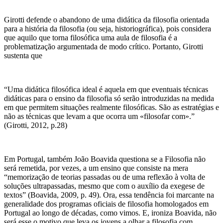
Girotti defende o abandono de uma didática da filosofia orientada
para a história da filosofia (ou seja, historiográfica), pois considera
que aquilo que torna filosófica uma aula de filosofia é a
problematização argumentada de modo crítico. Portanto, Girotti
sustenta que
“Uma didática filosófica ideal é aquela em que eventuais técnicas
didáticas para o ensino da filosofia só serão introduzidas na medida
em que permitem situações realmente filosóficas. São as estratégias e
não as técnicas que levam a que ocorra um «filosofar com».”
(Girotti, 2012, p.28)
Em Portugal, também João Boavida questiona se a Filosofia não
será remetida, por vezes, a um ensino que consiste na mera
“memorização de teorias passadas ou de uma reflexão à volta de
soluções ultrapassadas, mesmo que com o auxílio da exegese de
textos” (Boavida, 2009, p. 49). Ora, essa tendência foi marcante na
generalidade dos programas oficiais de filosofia homologados em
Portugal ao longo de décadas, como vimos. E, ironiza Boavida, não
será esse o motivo que leva os jovens a olhar a filosofia com