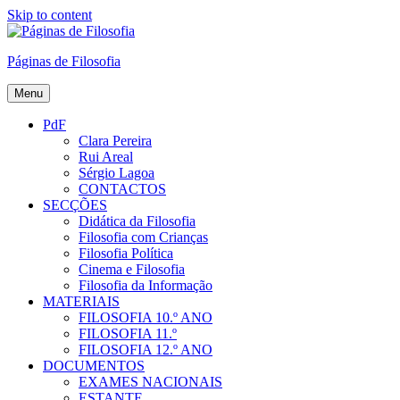
Skip to content
Páginas de Filosofia
Menu
PdF
Clara Pereira
Rui Areal
Sérgio Lagoa
CONTACTOS
SECÇÕES
Didática da Filosofia
Filosofia com Crianças
Filosofia Política
Cinema e Filosofia
Filosofia da Informação
MATERIAIS
FILOSOFIA 10.º ANO
FILOSOFIA 11.º
FILOSOFIA 12.º ANO
DOCUMENTOS
EXAMES NACIONAIS
ESTANTE