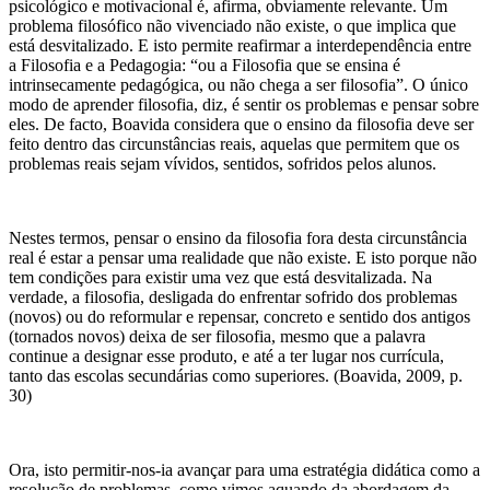
psicológico e motivacional é, afirma, obviamente relevante. Um
problema filosófico não vivenciado não existe, o que implica que
está desvitalizado. E isto permite reafirmar a interdependência entre
a Filosofia e a Pedagogia: “ou a Filosofia que se ensina é
intrinsecamente pedagógica, ou não chega a ser filosofia”. O único
modo de aprender filosofia, diz, é sentir os problemas e pensar sobre
eles. De facto, Boavida considera que o ensino da filosofia deve ser
feito dentro das circunstâncias reais, aquelas que permitem que os
problemas reais sejam vívidos, sentidos, sofridos pelos alunos.
Nestes termos, pensar o ensino da filosofia fora desta circunstância
real é estar a pensar uma realidade que não existe. E isto porque não
tem condições para existir uma vez que está desvitalizada. Na
verdade, a filosofia, desligada do enfrentar sofrido dos problemas
(novos) ou do reformular e repensar, concreto e sentido dos antigos
(tornados novos) deixa de ser filosofia, mesmo que a palavra
continue a designar esse produto, e até a ter lugar nos currícula,
tanto das escolas secundárias como superiores. (Boavida, 2009, p.
30)
Ora, isto permitir-nos-ia avançar para uma estratégia didática como a
resolução de problemas, como vimos aquando da abordagem da