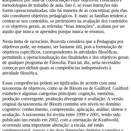
metodologias de trabalho de aula. Isto é, se essas intenções não
forem operacionalizadas, não há maneira de as concretizar, pois elas
não constituem objetivos pedagógicos. E mais: as famílias tendem a
centrar-se nos conteúdos, os professores na avaliação dos conteúdos
e os objetivos gerais, as referidas “boas intenções”, acabam por ser
aquilo que nunca se aprendeu porque nunca se ensinou.
Nesta linha de raciocínio, Boavida considera que a Pedagogia por
objetivos pode, no entanto, ser bastante útil, pois a formulação de
objetivos específicos, correspondentes às atividades filosóficas,
permitindo a operacionalização das finalidades e dos objetivos gerais
de qualquer programa de Filosofia. Para tal, diz, seria necessário
começar por definir quais as competências indispensáveis à
atividade filosófica.
Essas competências podem ser tipificadas de acordo com uma
taxonomia de objetivos, como as de Bloom ou de Guilford. Guilford
estabelece algumas categorias principais: cognição, memória,
produção convergente, produção divergente e avaliação. A versão
original da taxonomia de Bloom continha seis níveis no domínio
cognitivo: conhecimento, compreensão, aplicação, análise, síntese e
avaliação. A taxonomia foi revista entre 1999 e 2001, tendo sido
publicado um estudo em 2002, com a orientação de Krathwohl,
ocorrendo uma importante alteração: a escala, até então
unidimensional, passou a ter duas dimensões distintas (cognitiva e