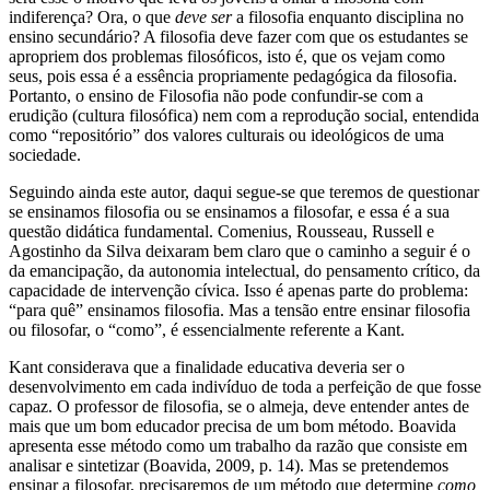
indiferença? Ora, o que
deve ser
a filosofia enquanto disciplina no
ensino secundário? A filosofia deve fazer com que os estudantes se
apropriem dos problemas filosóficos, isto é, que os vejam como
seus, pois essa é a essência propriamente pedagógica da filosofia.
Portanto, o ensino de Filosofia não pode confundir-se com a
erudição (cultura filosófica) nem com a reprodução social, entendida
como “repositório” dos valores culturais ou ideológicos de uma
sociedade.
Seguindo ainda este autor, daqui segue-se que teremos de questionar
se ensinamos filosofia ou se ensinamos a filosofar, e essa é a sua
questão didática fundamental. Comenius, Rousseau, Russell e
Agostinho da Silva deixaram bem claro que o caminho a seguir é o
da emancipação, da autonomia intelectual, do pensamento crítico, da
capacidade de intervenção cívica. Isso é apenas parte do problema:
“para quê” ensinamos filosofia. Mas a tensão entre ensinar filosofia
ou filosofar, o “como”, é essencialmente referente a Kant.
Kant considerava que a finalidade educativa deveria ser o
desenvolvimento em cada indivíduo de toda a perfeição de que fosse
capaz. O professor de filosofia, se o almeja, deve entender antes de
mais que um bom educador precisa de um bom método. Boavida
apresenta esse método como um trabalho da razão que consiste em
analisar e sintetizar (Boavida, 2009, p. 14). Mas se pretendemos
ensinar a filosofar, precisaremos de um método que determine
como