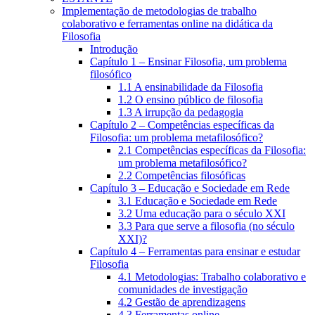
Implementação de metodologias de trabalho
colaborativo e ferramentas online na didática da
Filosofia
Introdução
Capítulo 1 – Ensinar Filosofia, um problema
filosófico
1.1 A ensinabilidade da Filosofia
1.2 O ensino público de filosofia
1.3 A irrupção da pedagogia
Capítulo 2 – Competências específicas da
Filosofia: um problema metafilosófico?
2.1 Competências específicas da Filosofia:
um problema metafilosófico?
2.2 Competências filosóficas
Capítulo 3 – Educação e Sociedade em Rede
3.1 Educação e Sociedade em Rede
3.2 Uma educação para o século XXI
3.3 Para que serve a filosofia (no século
XXI)?
Capítulo 4 – Ferramentas para ensinar e estudar
Filosofia
4.1 Metodologias: Trabalho colaborativo e
comunidades de investigação
4.2 Gestão de aprendizagens
4.3 Ferramentas online