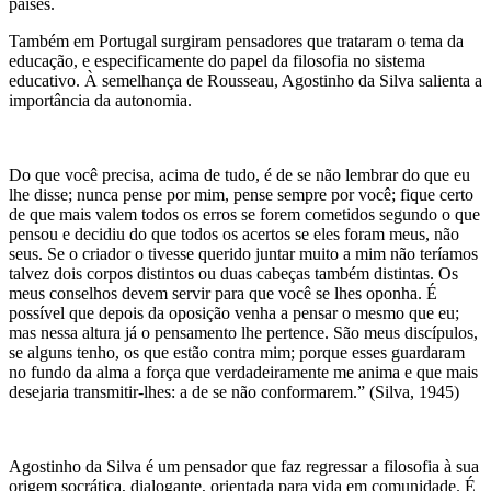
países.
Também em Portugal surgiram pensadores que trataram o tema da
educação, e especificamente do papel da filosofia no sistema
educativo. À semelhança de Rousseau, Agostinho da Silva salienta a
importância da autonomia.
Do que você precisa, acima de tudo, é de se não lembrar do que eu
lhe disse; nunca pense por mim, pense sempre por você; fique certo
de que mais valem todos os erros se forem cometidos segundo o que
pensou e decidiu do que todos os acertos se eles foram meus, não
seus. Se o criador o tivesse querido juntar muito a mim não teríamos
talvez dois corpos distintos ou duas cabeças também distintas. Os
meus conselhos devem servir para que você se lhes oponha. É
possível que depois da oposição venha a pensar o mesmo que eu;
mas nessa altura já o pensamento lhe pertence. São meus discípulos,
se alguns tenho, os que estão contra mim; porque esses guardaram
no fundo da alma a força que verdadeiramente me anima e que mais
desejaria transmitir-lhes: a de se não conformarem.” (Silva, 1945)
Agostinho da Silva é um pensador que faz regressar a filosofia à sua
origem socrática, dialogante, orientada para vida em comunidade. É