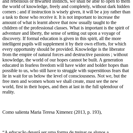
and rebellious or thwarted instincts, we shall be able to open to them
the world of knowledge, freely and completely, without dark hidden
corners ; and if instruction is wisely given, it will be a joy rather than
a task to those who receive it. It is not important to increase the
amount of what is learnt above that now usually taught to the
children of the professional classes. What is important is the spirit of
adventure and liberty, the sense of setting out upon a voyage of
discovery. If formal education is given in this spirit, all the more
intelligent pupils will supplement it by their own efforts, for which
every opportunity should be provided. Knowledge is the liberator
from the empire of natural forces and destructive passions ; without
knowledge, the world of our hopes cannot be built. A generation
educated in fearless freedom will have wider and bolder hopes than
possible to us, who still have to struggle with superstitious fears that
lie in wait for us below the level of consciousness. Not we, but the
free men and women whom we shall create, must see the new
world, first in their hopes, and then at last in the full splendour of
reality.
Como salienta Maria Teresa Ximenez (2013, p. 193),
“A educação deverá ser uma forma de treinar os alunos a