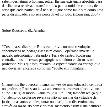
sabem desnaturar o homem, retirar-lhe sua existência absoluta para
dar-lhe uma relativa, e transferir o
eu
para a unidade comum, de
sorte que cada particular já não se julgue como tal, e sim como uma
parte da unidade, e só seja perceptível no todo. (Rousseau, 2004)
Sobre Rousseau, diz Aranha:
“Costuma-se dizer que Rousseau provocou uma revolução
coperniciana na pedagogia: assim como Copérnico inverteu o
modelo astronômico, retirando a Terra do centro, Rousseau
centralizou os interesses pedagógicos no aluno e não mais no
professor. Mais que isto, ressaltou a especificidade da criança que
não devia ser encarada como um “adulto em miniatura”.
Chamemos-lhe puerocentrismo: em vez de uma educação centrada
no professor, Rousseau inova ao centrar o processo educativo no
aluno. De igual modo, Gameiro (2013, p. 120) também realça que
“o talento do professor revela-se não no ensinar da virtude e da
justiça, mas antes em despontar no discípulo o discernimento,
através da razão, do bem e do mal, mantendo assim a sua natureza