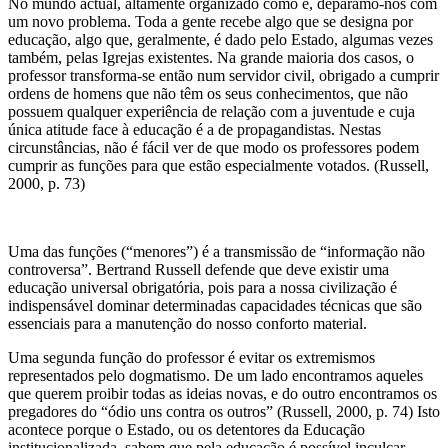
No mundo actual, altamente organizado como é, deparamo-nos com
um novo problema. Toda a gente recebe algo que se designa por
educação, algo que, geralmente, é dado pelo Estado, algumas vezes
também, pelas Igrejas existentes. Na grande maioria dos casos, o
professor transforma-se então num servidor civil, obrigado a cumprir
ordens de homens que não têm os seus conhecimentos, que não
possuem qualquer experiência de relação com a juventude e cuja
única atitude face à educação é a de propagandistas. Nestas
circunstâncias, não é fácil ver de que modo os professores podem
cumprir as funções para que estão especialmente votados. (Russell,
2000, p. 73)
Uma das funções (“menores”) é a transmissão de “informação não
controversa”. Bertrand Russell defende que deve existir uma
educação universal obrigatória, pois para a nossa civilização é
indispensável dominar determinadas capacidades técnicas que são
essenciais para a manutenção do nosso conforto material.
Uma segunda função do professor é evitar os extremismos
representados pelo dogmatismo. De um lado encontramos aqueles
que querem proibir todas as ideias novas, e do outro encontramos os
pregadores do “ódio uns contra os outros” (Russell, 2000, p. 74) Isto
acontece porque o Estado, ou os detentores da Educação
institucionalizada, sabem que pela educação é possível inculcar