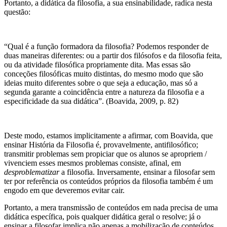
Portanto, a didática da filosofia, a sua ensinabilidade, radica nesta
questão:
“Qual é a função formadora da filosofia? Podemos responder de
duas maneiras diferentes: ou a partir dos filósofos e da filosofia feita,
ou da atividade filosófica propriamente dita. Mas essas são
conceções filosóficas muito distintas, do mesmo modo que são
ideias muito diferentes sobre o que seja a educação, mas só a
segunda garante a coincidência entre a natureza da filosofia e a
especificidade da sua didática”. (Boavida, 2009, p. 82)
Deste modo, estamos implicitamente a afirmar, com Boavida, que
ensinar História da Filosofia é, provavelmente, antifilosófico;
transmitir problemas sem propiciar que os alunos se apropriem /
vivenciem esses mesmos problemas consiste, afinal, em
desproblematizar
a filosofia. Inversamente, ensinar a filosofar sem
ter por referência os conteúdos próprios da filosofia também é um
engodo em que deveremos evitar cair.
Portanto, a mera transmissão de conteúdos em nada precisa de uma
didática específica, pois qualquer didática geral o resolve; já o
ensinar a filosofar implica não apenas a mobilização de conteúdos