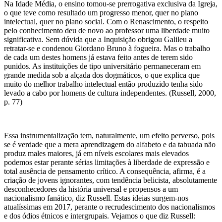
Na Idade Média, o ensino tomou-se prerrogativa exclusiva da Igreja,
o que teve como resultado um progresso menor, quer no plano
intelectual, quer no plano social. Com o Renascimento, o respeito
pelo conhecimento deu de novo ao professor uma liberdade muito
significativa. Sem dúvida que a Inquisição obrigou Galileu a
retratar-se e condenou Giordano Bruno à fogueira. Mas o trabalho
de cada um destes homens já estava feito antes de terem sido
punidos. As instituições de tipo universitário permaneceram em
grande medida sob a alçada dos dogmáticos, o que explica que
muito do melhor trabalho intelectual então produzido tenha sido
levado a cabo por homens de cultura independentes. (Russell, 2000,
p. 77)
Essa instrumentalização tem, naturalmente, um efeito perverso, pois
se é verdade que a mera aprendizagem do alfabeto e da tabuada não
produz males maiores, já em níveis escolares mais elevados
podemos estar perante sérias limitações à liberdade de expressão e
total ausência de pensamento crítico. A consequência, afirma, é a
criação de jovens ignorantes, com tendência belicista, absolutamente
desconhecedores da história universal e propensos a um
nacionalismo fanático, diz Russell. Estas ideias surgem-nos
atualíssimas em 2017, perante o recrudescimento dos nacionalismos
e dos ódios étnicos e intergrupais. Vejamos o que diz Russell: