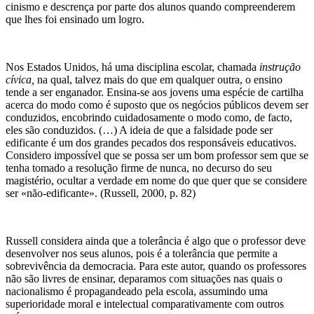
cinismo e descrença por parte dos alunos quando compreenderem
que lhes foi ensinado um logro.
Nos Estados Unidos, há uma disciplina escolar, chamada
instrução
cívica,
na qual, talvez mais do que em qualquer outra, o ensino
tende a ser enganador. Ensina-se aos jovens uma espécie de cartilha
acerca do modo como é suposto que os negócios públicos devem ser
conduzidos, encobrindo cuidadosamente o modo como, de facto,
eles são conduzidos. (…) A ideia de que a falsidade pode ser
edificante é um dos grandes pecados dos responsáveis educativos.
Considero impossível que se possa ser um bom professor sem que se
tenha tomado a resolução firme de nunca, no decurso do seu
magistério, ocultar a verdade em nome do que quer que se considere
ser «não-edificante». (Russell, 2000, p. 82)
Russell considera ainda que a tolerância é algo que o professor deve
desenvolver nos seus alunos, pois é a tolerância que permite a
sobrevivência da democracia. Para este autor, quando os professores
não são livres de ensinar, deparamos com situações nas quais o
nacionalismo é propagandeado pela escola, assumindo uma
superioridade moral e intelectual comparativamente com outros