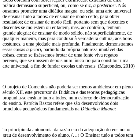
prática demasiado superficial, ou, como se diz,
a posteriori
. Nós
ousamos prometer uma didática magna, ou seja, uma arte universal
de ensinar tudo a todos: de ensinar de modo certo, para obter
resultados; de ensinar de modo fácil, portanto sem que docentes e
discentes se molestem ou enfadem, mas, ao contrário, tenham
grande alegria; de ensinar de modo sólido, não superficialmente, de
qualquer maneira, mas para conduzir à verdadeira cultura, aos bons
costumes, a uma piedade mais profunda. Finalmente, demonstramos
essas coisas
a priori
, partindo da própria natureza imutável das
coisas, como se fizéssemos brotar de uma fonte viva regatos
perenes, que se unissem depois num único rio para constituir uma
arte universal, a fim de fundar escolas universais. (Marcondes, 2010)
O projeto de Comenius não poderia ser menos ambicioso: em pleno
século XII, este precursor da Didática e das teorias pedagógicas
propunha-se ensinar tudo a todos, num esforço de democratização
do ensino. Patrícia Bastos refere que são desenvolvidos dois
princípios pedagógicos fundamentais na
Didactica Magna
:
“o princípio da autonomia da razão e o da adequação do ensino ao
grau de desenvolvimento do aluno. (…) O Ensinar tudo a todos tem