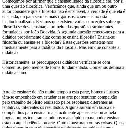
Começámos por afirmar que a ensinabilidade da filosofia era, por si,
uma questão filosófica. Verificámos que, ainda que um ou outro
autor considere que a filosofia não é ensinável, a verdade é que ela é
ensinada, ou para sermos mais rigorosos, o seu ensino está
institucionalizado. E vimos que existem várias conceções sobre que
filosofia se deve ensinar, a primeira das questões estruturantes
formuladas por João Boavida. A segunda questão remete-nos para a
didática propriamente dita: como se ensina filosofia? Ensina-se
filosofia ou ensina-se a filosofar? Estas questões remetem-nos
imediatamente para a didática da filosofia. Mas em que consiste a
didática?
Historicamente, as preocupações didáticas verificam-se com
Comenius, pelo menos de forma fundamentada. Comenius definia a
didática como
Arte de ensinar: de não muito tempo a esta parte, homens ilustres
têm-se empenhado em estudar essa arte por sentirem compaixão
pelo trabalho de Sísifo realizado pelos escolares; diferentes as
tentativas, diferentes os resultados. Alguns saíram em busca de
compêndios para ensinar mais facilmente apenas esta ou aquela
língua; outros tentaram caminhos mais rápidos para poder ensinar
esta ou aquela ciência ou arte. Outros buscaram outras coisas. Quase
todos obraram com observações extrínsecas, extraídas de uma