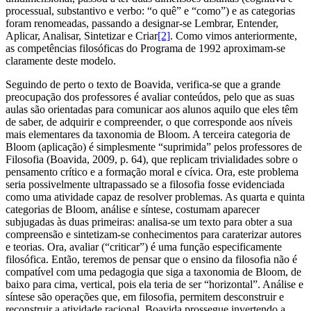
processual, substantivo e verbo: “o quê” e “como”) e as categorias
foram renomeadas, passando a designar-se Lembrar, Entender,
Aplicar, Analisar, Sintetizar e Criar
[2]
. Como vimos anteriormente,
as competências filosóficas do Programa de 1992 aproximam-se
claramente deste modelo.
Seguindo de perto o texto de Boavida, verifica-se que a grande
preocupação dos professores é avaliar conteúdos, pelo que as suas
aulas são orientadas para comunicar aos alunos aquilo que eles têm
de saber, de adquirir e compreender, o que corresponde aos níveis
mais elementares da taxonomia de Bloom. A terceira categoria de
Bloom (aplicação) é simplesmente “suprimida” pelos professores de
Filosofia (Boavida, 2009, p. 64), que replicam trivialidades sobre o
pensamento crítico e a formação moral e cívica. Ora, este problema
seria possivelmente ultrapassado se a filosofia fosse evidenciada
como uma atividade capaz de resolver problemas. As quarta e quinta
categorias de Bloom, análise e síntese, costumam aparecer
subjugadas às duas primeiras: analisa-se um texto para obter a sua
compreensão e sintetizam-se conhecimentos para caraterizar autores
e teorias. Ora, avaliar (“criticar”) é uma função especificamente
filosófica. Então, teremos de pensar que o ensino da filosofia não é
compatível com uma pedagogia que siga a taxonomia de Bloom, de
baixo para cima, vertical, pois ela teria de ser “horizontal”. Análise e
síntese são operações que, em filosofia, permitem desconstruir e
reconstruir a atividade racional. Boavida prossegue invertendo a