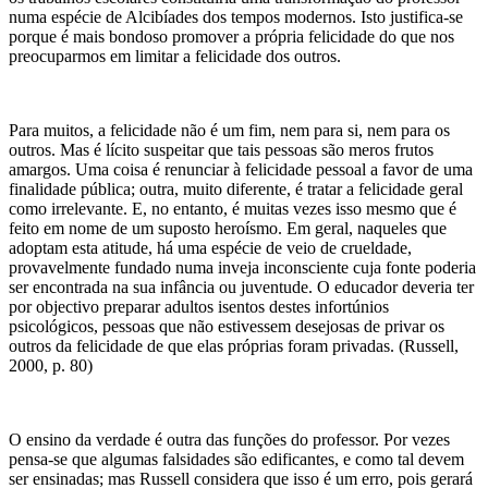
numa espécie de Alcibíades dos tempos modernos. Isto justifica-se
porque é mais bondoso promover a própria felicidade do que nos
preocuparmos em limitar a felicidade dos outros.
Para muitos, a felicidade não é um fim, nem para si, nem para os
outros. Mas é lícito suspeitar que tais pessoas são meros frutos
amargos. Uma coisa é renunciar à felicidade pessoal a favor de uma
finalidade pública; outra, muito diferente, é tratar a felicidade geral
como irrelevante. E, no entanto, é muitas vezes isso mesmo que é
feito em nome de um suposto heroísmo. Em geral, naqueles que
adoptam esta atitude, há uma espécie de veio de crueldade,
provavelmente fundado numa inveja inconsciente cuja fonte poderia
ser encontrada na sua infância ou juventude. O educador deveria ter
por objectivo preparar adultos isentos destes infortúnios
psicológicos, pessoas que não estivessem desejosas de privar os
outros da felicidade de que elas próprias foram privadas. (Russell,
2000, p. 80)
O ensino da verdade é outra das funções do professor. Por vezes
pensa-se que algumas falsidades são edificantes, e como tal devem
ser ensinadas; mas Russell considera que isso é um erro, pois gerará