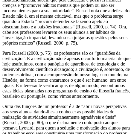
crenças e “promover hábitos mentais que podem ou não ser
inconvenientes para a sua autoridade”. Russell nota que a defesa do
Estado não é, em si mesma criticável, mas que o problema surge
quando o Estado “procura defender-se fazendo apelo ao
obscurantismo e a paixões irracionais” (Russell, 2000, p. 74). Ora,
cabe aos professores levarem os seus alunos a ter hábitos de
“investigação imparcial, levando-os a julgar as questões pelos seus
próprios méritos” (Russell, 2000, p. 75).
Para Russell (2000, p. 75), os professores são os “guardiões da
civilização”. E a civilização não é apenas o conforto material de que
hoje usufruímos, com a panóplia de aparelhos, de tecnologia e de
desenvolvimento científico alcançado; a civilização é, sobretudo, de
ordem espiritual, com a compreensão do nosso lugar no mundo, na
História, na forma como encaramos o que é ser humano, um entre
iguais. É interessante verificar que, de algum modo, encontramos
estas ideias plasmadas nos programas de ensino de filosofia francês,
brasileiro ou português, como vimos anteriormente.
Outra das funções de um professor é a de “abrir novas perspetivas
aos seus alunos, dando-lhes a conhecer as possibilidades de
realização de atividades simultaneamente agradáveis e úteis”
(Russell, 2000, p. 80), o que é claramente contraposto ao que
pensava Lyotard, para quem a sedução e motivação dos alunos para
os trabalhos escolares constituiria uma transformação do professor