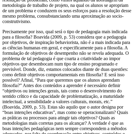
metodologia de trabalho de projeto, na qual os alunos se apropriam
de um problema e conduzem os seus esforços para a resolução desse
mesmo problema, consubstanciando uma aproximação ao socio-
construtivismo.
Precisamente por isso, qual será o tipo de pedagogia mais indicada
para a filosofia? Boavida (2009, p. 53) considera que a pedagogia
por objetivos, de inspiração behaviorista, não é a mais indicada para
as ciências humanas em geral, e especificamente para a filosofia. A
formulação de objetivos de desempenho não se revela adequada. O
problema de tal pedagogia é que coarta a criatividade ao impor
objetivos que desembocam num tipo de ensino programado e
previsível. Donde, diz, estamos colocados diante de duas questões:
como definir objetivos comportamentais em filosofia? E será isso
possível? Afinal, “Para que queremos que os alunos aprendam
filosofia?” Antes dos conteúdos a aprender é necessário definir
“objetivos ou intenções gerais, tais como o desenvolvimento do
sentido crítico e da capacidade de problematização, a maturidade
intelectual, a sensibilidade a valores culturais, morais, etc.”
(Boavida, 2009, p. 53). Estas são aquilo que o autor designa por
“boas intenções educativas”, mas como se operacionalizam? Quais
as práticas ou processos para atingir tais objetivos? Quais as
metodologias mais corretas para os alcançar? A verdade é que as
boas intenções pedagógicas nem sempre correspondem a métodos
adequados, por falta de coordenação entre objetivos, conteúdos e