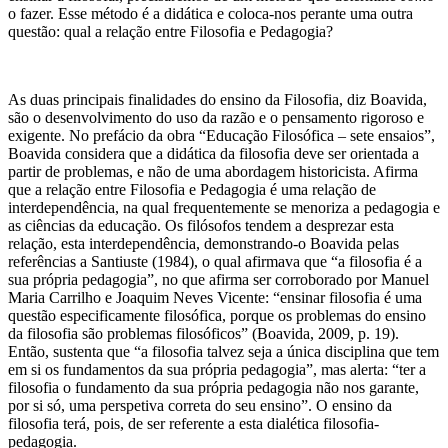
o fazer. Esse método é a didática e coloca-nos perante uma outra
questão: qual a relação entre Filosofia e Pedagogia?
As duas principais finalidades do ensino da Filosofia, diz Boavida,
são o desenvolvimento do uso da razão e o pensamento rigoroso e
exigente. No prefácio da obra “Educação Filosófica – sete ensaios”,
Boavida considera que a didática da filosofia deve ser orientada a
partir de problemas, e não de uma abordagem historicista. Afirma
que a relação entre Filosofia e Pedagogia é uma relação de
interdependência, na qual frequentemente se menoriza a pedagogia e
as ciências da educação. Os filósofos tendem a desprezar esta
relação, esta interdependência, demonstrando-o Boavida pelas
referências a Santiuste (1984), o qual afirmava que “a filosofia é a
sua própria pedagogia”, no que afirma ser corroborado por Manuel
Maria Carrilho e Joaquim Neves Vicente: “ensinar filosofia é uma
questão especificamente filosófica, porque os problemas do ensino
da filosofia são problemas filosóficos” (Boavida, 2009, p. 19).
Então, sustenta que “a filosofia talvez seja a única disciplina que tem
em si os fundamentos da sua própria pedagogia”, mas alerta: “ter a
filosofia o fundamento da sua própria pedagogia não nos garante,
por si só, uma perspetiva correta do seu ensino”. O ensino da
filosofia terá, pois, de ser referente a esta dialética filosofia-
pedagogia.