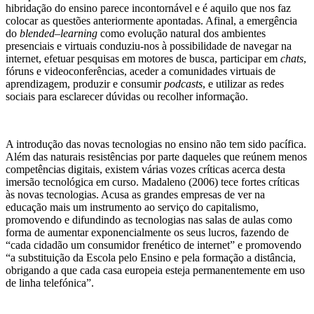
hibridação do ensino parece incontornável e é aquilo que nos faz
colocar as questões anteriormente apontadas. Afinal, a emergência
do
blended
–
learning
como evolução natural dos ambientes
presenciais e virtuais conduziu-nos à possibilidade de navegar na
internet, efetuar pesquisas em motores de busca, participar em
chats
,
fóruns e videoconferências, aceder a comunidades virtuais de
aprendizagem, produzir e consumir
podcasts
, e utilizar as redes
sociais para esclarecer dúvidas ou recolher informação.
A introdução das novas tecnologias no ensino não tem sido pacífica.
Além das naturais resistências por parte daqueles que reúnem menos
competências digitais, existem várias vozes críticas acerca desta
imersão tecnológica em curso. Madaleno (2006) tece fortes críticas
às novas tecnologias. Acusa as grandes empresas de ver na
educação mais um instrumento ao serviço do capitalismo,
promovendo e difundindo as tecnologias nas salas de aulas como
forma de aumentar exponencialmente os seus lucros, fazendo de
“cada cidadão um consumidor frenético de internet” e promovendo
“a substituição da Escola pelo Ensino e pela formação a distância,
obrigando a que cada casa europeia esteja permanentemente em uso
de linha telefónica”.