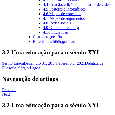
4.4 Criação, edição e publicação de vídeo
4.5 Pósteres e infográficos
4.6 Mapas de conceitos
4.7 Mapas de argumentos
4.8 Redes sociais
4.9 O mobile-learning
4.10 Iniciativas
Considerações finais
Referências bibliográficas
3.2 Uma educação para o século XXI
Sérgio Lagoa
Dezembro 31, 2017
Fevereiro 2, 2021
Didática da
Filosofia
,
Sérgio Lagoa
Navegação de artigos
Previous
Next
3.2 Uma educação para o século XXI