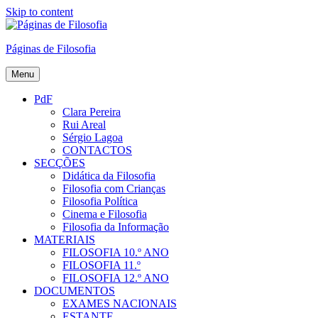
Skip to content
Páginas de Filosofia
Menu
PdF
Clara Pereira
Rui Areal
Sérgio Lagoa
CONTACTOS
SECÇÕES
Didática da Filosofia
Filosofia com Crianças
Filosofia Política
Cinema e Filosofia
Filosofia da Informação
MATERIAIS
FILOSOFIA 10.º ANO
FILOSOFIA 11.º
FILOSOFIA 12.º ANO
DOCUMENTOS
EXAMES NACIONAIS
ESTANTE