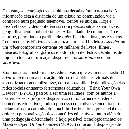
Os avanços tecnológicos das últimas décadas foram notáveis. A
informação está à distância de um clique no computador, viaja
connosco num pequeno telemóvel, tornou-se ubíqua. Hoje é
possível fazer videoconferências com pessoas situadas em locais
geograficamente muito distantes. A facilidade de comunicação é
enorme, permitindo a partilha de
links
, ficheiros, imagens e vídeos.
Lentamente, as bibliotecas tornam-se virtuais. Um leitor
e-reader
ou
um
tablet
comportam centenas ou milhares de livros, filmes,
músicas, fotografias, gráficos e todo o tipo de dados. Os alunos de
hoje têm toda a informação disponível no
smartphone
ou no
smartwatch
.
São muitas as transformações educativas a que estamos a assistir. O
e-learning
tornou a educação ubíqua; os ambientes virtuais de
aprendizagem generalizam-se, com a possibilidade de utilização das
redes sociais enquanto ferramentas educativas; “Bring Your Own
Device” (BYOD) passou a ser uma realidade, com os alunos a
usarem os seus próprios dispositivos como forma de aceder a
conteúdos educativos; todo o processo educativo se encontra em
metamorfose, a caminho de uma hibridação entre o presencial e o
online
; a personalização dos conteúdos educativos, muito além de
uma pedagogia diferenciada, é hoje possível tecnologicamente; os
Massive Open
Online
Courses (MOOC) colocam à disposição de