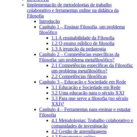
Implementação de metodologias de trabalho
colaborativo e ferramentas online na didática da
Filosofia
Introdução
Capítulo 1 – Ensinar Filosofia, um problema
filosófico
1.1 A ensinabilidade da Filosofia
1.2 O ensino público de filosofia
1.3 A irrupção da pedagogia
Capítulo 2 – Competências específicas da
Filosofia: um problema metafilosófico?
2.1 Competências específicas da Filosofia:
um problema metafilosófico?
2.2 Competências filosóficas
Capítulo 3 – Educação e Sociedade em Rede
3.1 Educação e Sociedade em Rede
3.2 Uma educação para o século XXI
3.3 Para que serve a filosofia (no século
XXI)?
Capítulo 4 – Ferramentas para ensinar e estudar
Filosofia
4.1 Metodologias: Trabalho colaborativo e
comunidades de investigação
4.2 Gestão de aprendizagens
4.3 Ferramentas online