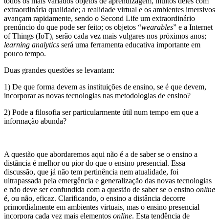
todos os mais variados objetos de aprendizagem, muitos deles com
extraordinária qualidade; a realidade virtual e os ambientes imersivos
avançam rapidamente, sendo o Second Life um extraordinário
prenúncio do que pode ser feito; os objetos “
wearables
” e a Internet
of Things (IoT), serão cada vez mais vulgares nos próximos anos;
learning analytics
será uma ferramenta educativa importante em
pouco tempo.
Duas grandes questões se levantam:
1) De que forma devem as instituições de ensino, se é que devem,
incorporar as novas tecnologias nas metodologias de ensino?
2) Pode a filosofia ser particularmente útil num tempo em que a
informação abunda?
A questão que abordaremos aqui não é a de saber se o ensino a
distância é melhor ou pior do que o ensino presencial. Essa
discussão, que já não tem pertinência nem atualidade, foi
ultrapassada pela emergência e generalização das novas tecnologias
e não deve ser confundida com a questão de saber se o ensino
online
é, ou não, eficaz. Clarificando, o ensino a distância decorre
primordialmente em ambientes virtuais, mas o ensino presencial
incorpora cada vez mais elementos
online
. Esta tendência de