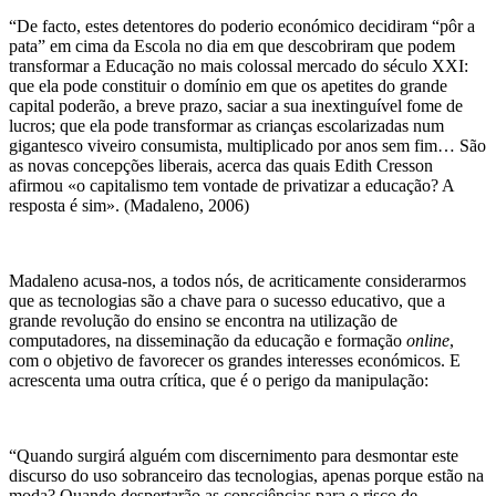
“De facto, estes detentores do poderio económico decidiram “pôr a
pata” em cima da Escola no dia em que descobriram que podem
transformar a Educação no mais colossal mercado do século XXI:
que ela pode constituir o domínio em que os apetites do grande
capital poderão, a breve prazo, saciar a sua inextinguível fome de
lucros; que ela pode transformar as crianças escolarizadas num
gigantesco viveiro consumista, multiplicado por anos sem fim… São
as novas concepções liberais, acerca das quais Edith Cresson
afirmou «o capitalismo tem vontade de privatizar a educação? A
resposta é sim». (Madaleno, 2006)
Madaleno acusa-nos, a todos nós, de acriticamente considerarmos
que as tecnologias são a chave para o sucesso educativo, que a
grande revolução do ensino se encontra na utilização de
computadores, na disseminação da educação e formação
online
,
com o objetivo de favorecer os grandes interesses económicos. E
acrescenta uma outra crítica, que é o perigo da manipulação:
“Quando surgirá alguém com discernimento para desmontar este
discurso do uso sobranceiro das tecnologias, apenas porque estão na
moda? Quando despertarão as consciências para o risco de