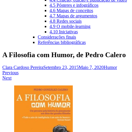
4.5 Pósteres e infográficos
4.6 Mapas de conceitos
4.7 Mapas de argumentos
4.8 Redes sociais
4.9 O mobile-learning
4.10 Iniciativas
Considerações finais
Referências bibliográficas
A Filosofia com Humor, de Pedro Calero
Clara Cardoso Pereira
Setembro 23, 2015
Maio 7, 2020
Humor
Navegação
Previous
Next
de
artigos