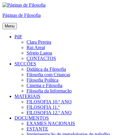
Skip
to
Páginas de Filosofia
content
Menu
PdF
Clara Pereira
Rui Areal
Sérgio Lagoa
CONTACTOS
SECÇÕES
Didática da Filosofia
Filosofia com Crianças
Filosofia Política
Cinema e Filosofia
Filosofia da Informação
MATERIAIS
FILOSOFIA 10.º ANO
FILOSOFIA 11.º
FILOSOFIA 12.º ANO
DOCUMENTOS
EXAMES NACIONAIS
ESTANTE
Implementação de metodologias de trabalho