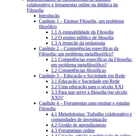
colaborativo e ferramentas online na didática da
Filosofia
Introdução
Capítulo 1 – Ensinar Filosofia, um problema
filosófico
1.1 A ensinabilidade da Filosofia
1.2 O ensino público de filosofia
1.3 A irrupção da pedagogia
Capítulo 2 – Competências específicas da
Filosofia: um problema metafilosófico?
2.1 Competências específicas da Filosofia:
um problema metafilosófico?
2.2 Competências filosóficas
Capítulo 3 – Educação e Sociedade em Rede
3.1 Educação e Sociedade em Rede
3.2 Uma educação para o século XXI
3.3 Para que serve a filosofia (no século
XXI)?
Capítulo 4 – Ferramentas para ensinar e estudar
Filosofia
4.1 Metodologias: Trabalho colaborativo e
comunidades de investigação
4.2 Gestão de aprendizagens
4.3 Ferramentas online
4.4 Criação, edição e publicação de vídeo