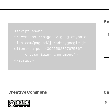
Pe
Pe
<script async 
src="https://pagead2.googlesyndica
por
tion.com/pagead/js/adsbygoogle.js?
client=ca-pub-4392558285797506"

     crossorigin="anonymous">
</script>
Creative Commons
Ca
Ca