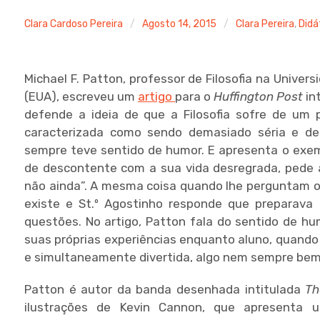
Clara Cardoso Pereira
Agosto 14, 2015
Clara Pereira
,
Didá
Michael F. Patton, professor de Filosofia na Unive
(EUA), escreveu um
artigo
para o
Huffington Post
in
defende a ideia de que a Filosofia sofre de um
caracterizada como sendo demasiado séria e des
sempre teve sentido de humor. E apresenta o exem
de descontente com a sua vida desregrada, pede 
não ainda”. A mesma coisa quando lhe perguntam o 
existe e St.º Agostinho responde que preparava
questões. No artigo, Patton fala do sentido de hu
suas próprias experiências enquanto aluno, quando
e simultaneamente divertida, algo nem sempre bem
Patton é autor da banda desenhada intitulada
Th
ilustrações de Kevin Cannon, que apresenta u