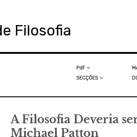
e Filosofia
PdF
M
SECÇÕES
D
A Filosofia Deveria se
Michael Patton