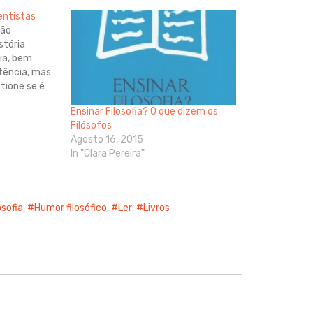
entistas
zão
stória
ia, bem
tência, mas
tione se é
e manter um
Ensinar Filosofia? O que dizem os
ado no
Filósofos
Agosto 16, 2015
. Deus e os
In "Clara Pereira"
osofia
,
Humor filosófico
,
Ler
,
Livros