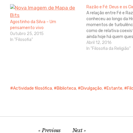
Razão e Fé: Deus e os Ci
A relação entre Fé e Ra
conheceu ao longo da Hi
Agostinho da Silva – Um
momentos de turbulênc
pensamento vivo
como de relativa coexis
Outubro 25, 2015
ainda hoje há quem ques
In "Filosofia"
possível crer em Deus 
Abril 12, 2016
espírito científico base
In "Filosofia da Religião"
critério da prova e da
fundamentação rigorosa
Cientistas é um…
Actividade filosófica
,
Biblioteca
,
Divulgação
,
Estante
,
Fil
Previous
Next