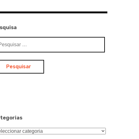
squisa
squisar
:
tegorias
tegorias