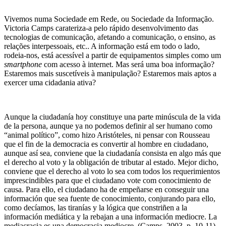
Vivemos numa Sociedade em Rede, ou Sociedade da Informação.
Victoria Camps carateriza-a pelo rápido desenvolvimento das
tecnologias de comunicação, afetando a comunicação, o ensino, as
relações interpessoais, etc.. A informação está em todo o lado,
rodeia-nos, está acessível a partir de equipamentos simples como um
smartphone
com acesso à internet. Mas será uma boa informação?
Estaremos mais suscetíveis à manipulação? Estaremos mais aptos a
exercer uma cidadania ativa?
Aunque la ciudadanía hoy constituye una parte minúscula de la vida
de la persona, aunque ya no podemos definir al ser humano como
“animal político”, como hizo Aristóteles, ni pensar con Rousseau
que el fin de la democracia es convertir al hombre en ciudadano,
aunque así sea, conviene que la ciudadanía consista en algo más que
el derecho al voto y la obligación de tributar al estado. Mejor dicho,
conviene que el derecho al voto lo sea com todos los requerimientos
imprescindibles para que el ciudadano vote com conocimiento de
causa. Para ello, el ciudadano ha de empeñarse en conseguir una
información que sea fuente de conocimiento, conjurando para ello,
como decíamos, las tiranías y la lógica que constriñen a la
información mediática y la rebajan a una información mediocre. La
mediacracia es una democracia mediocre. (Camps, 2003, p. 10-11)