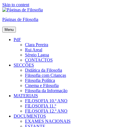
Skip to content
Páginas de Filosofia
Menu
PdF
Clara Pereira
Rui Areal
Sérgio Lagoa
CONTACTOS
SECÇÕES
Didática da Filosofia
Filosofia com Crianças
Filosofia Política
Cinema e Filosofia
Filosofia da Informação
MATERIAIS
FILOSOFIA 10.º ANO
FILOSOFIA 11.º
FILOSOFIA 12.º ANO
DOCUMENTOS
EXAMES NACIONAIS
ESTANTE