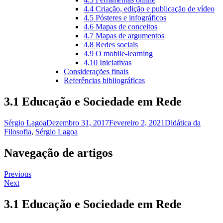
4.4 Criação, edição e publicação de vídeo
4.5 Pósteres e infográficos
4.6 Mapas de conceitos
4.7 Mapas de argumentos
4.8 Redes sociais
4.9 O mobile-learning
4.10 Iniciativas
Considerações finais
Referências bibliográficas
3.1 Educação e Sociedade em Rede
Sérgio Lagoa
Dezembro 31, 2017
Fevereiro 2, 2021
Didática da
Filosofia
,
Sérgio Lagoa
Navegação de artigos
Previous
Next
3.1 Educação e Sociedade em Rede