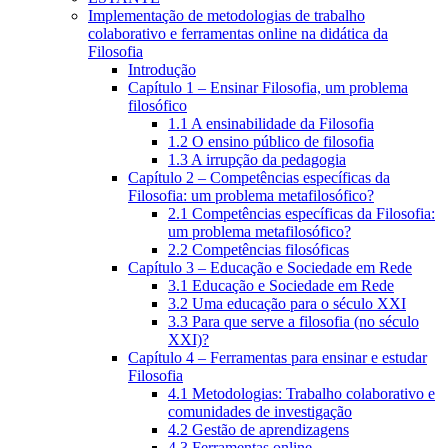
Implementação de metodologias de trabalho
colaborativo e ferramentas online na didática da
Filosofia
Introdução
Capítulo 1 – Ensinar Filosofia, um problema
filosófico
1.1 A ensinabilidade da Filosofia
1.2 O ensino público de filosofia
1.3 A irrupção da pedagogia
Capítulo 2 – Competências específicas da
Filosofia: um problema metafilosófico?
2.1 Competências específicas da Filosofia:
um problema metafilosófico?
2.2 Competências filosóficas
Capítulo 3 – Educação e Sociedade em Rede
3.1 Educação e Sociedade em Rede
3.2 Uma educação para o século XXI
3.3 Para que serve a filosofia (no século
XXI)?
Capítulo 4 – Ferramentas para ensinar e estudar
Filosofia
4.1 Metodologias: Trabalho colaborativo e
comunidades de investigação
4.2 Gestão de aprendizagens
4.3 Ferramentas online