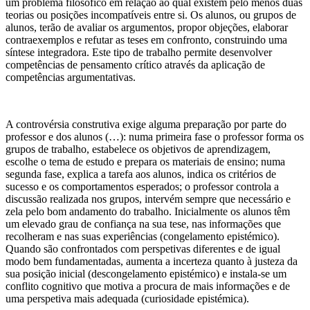
um problema filosófico em relação ao qual existem pelo menos duas
teorias ou posições incompatíveis entre si. Os alunos, ou grupos de
alunos, terão de avaliar os argumentos, propor objeções, elaborar
contraexemplos e refutar as teses em confronto, construindo uma
síntese integradora. Este tipo de trabalho permite desenvolver
competências de pensamento crítico através da aplicação de
competências argumentativas.
A controvérsia construtiva exige alguma preparação por parte do
professor e dos alunos (…): numa primeira fase o professor forma os
grupos de trabalho, estabelece os objetivos de aprendizagem,
escolhe o tema de estudo e prepara os materiais de ensino; numa
segunda fase, explica a tarefa aos alunos, indica os critérios de
sucesso e os comportamentos esperados; o professor controla a
discussão realizada nos grupos, intervém sempre que necessário e
zela pelo bom andamento do trabalho. Inicialmente os alunos têm
um elevado grau de confiança na sua tese, nas informações que
recolheram e nas suas experiências (congelamento epistémico).
Quando são confrontados com perspetivas diferentes e de igual
modo bem fundamentadas, aumenta a incerteza quanto à justeza da
sua posição inicial (descongelamento epistémico) e instala-se um
conflito cognitivo que motiva a procura de mais informações e de
uma perspetiva mais adequada (curiosidade epistémica).