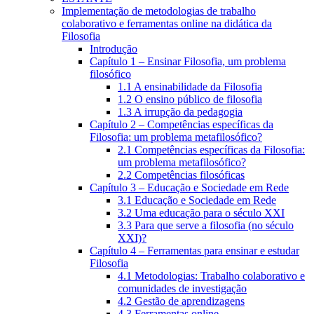
Implementação de metodologias de trabalho
colaborativo e ferramentas online na didática da
Filosofia
Introdução
Capítulo 1 – Ensinar Filosofia, um problema
filosófico
1.1 A ensinabilidade da Filosofia
1.2 O ensino público de filosofia
1.3 A irrupção da pedagogia
Capítulo 2 – Competências específicas da
Filosofia: um problema metafilosófico?
2.1 Competências específicas da Filosofia:
um problema metafilosófico?
2.2 Competências filosóficas
Capítulo 3 – Educação e Sociedade em Rede
3.1 Educação e Sociedade em Rede
3.2 Uma educação para o século XXI
3.3 Para que serve a filosofia (no século
XXI)?
Capítulo 4 – Ferramentas para ensinar e estudar
Filosofia
4.1 Metodologias: Trabalho colaborativo e
comunidades de investigação
4.2 Gestão de aprendizagens
4.3 Ferramentas online