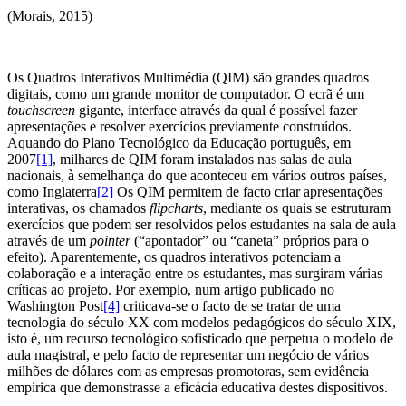
(Morais, 2015)
Os Quadros Interativos Multimédia (QIM) são grandes quadros
digitais, como um grande monitor de computador. O ecrã é um
touchscreen
gigante, interface através da qual é possível fazer
apresentações e resolver exercícios previamente construídos.
Aquando do Plano Tecnológico da Educação português, em
2007
[1]
, milhares de QIM foram instalados nas salas de aula
nacionais, à semelhança do que aconteceu em vários outros países,
como Inglaterra
[2]
Os QIM permitem de facto criar apresentações
interativas, os chamados
flipcharts
, mediante os quais se estruturam
exercícios que podem ser resolvidos pelos estudantes na sala de aula
através de um
pointer
(“apontador” ou “caneta” próprios para o
efeito). Aparentemente, os quadros interativos potenciam a
colaboração e a interação entre os estudantes, mas surgiram várias
críticas ao projeto. Por exemplo, num artigo publicado no
Washington Post
[4]
criticava-se o facto de se tratar de uma
tecnologia do século XX com modelos pedagógicos do século XIX,
isto é, um recurso tecnológico sofisticado que perpetua o modelo de
aula magistral, e pelo facto de representar um negócio de vários
milhões de dólares com as empresas promotoras, sem evidência
empírica que demonstrasse a eficácia educativa destes dispositivos.