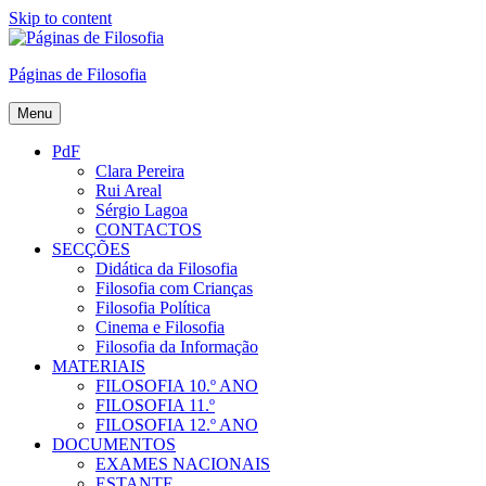
Skip to content
Páginas de Filosofia
Menu
PdF
Clara Pereira
Rui Areal
Sérgio Lagoa
CONTACTOS
SECÇÕES
Didática da Filosofia
Filosofia com Crianças
Filosofia Política
Cinema e Filosofia
Filosofia da Informação
MATERIAIS
FILOSOFIA 10.º ANO
FILOSOFIA 11.º
FILOSOFIA 12.º ANO
DOCUMENTOS
EXAMES NACIONAIS
ESTANTE