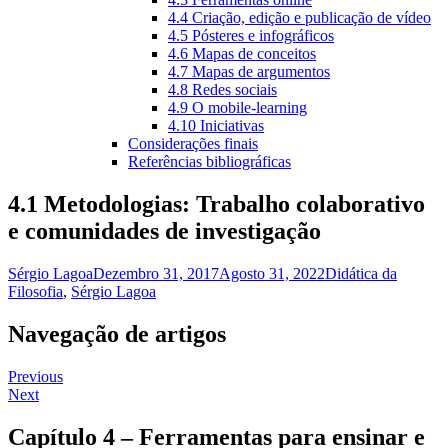
4.4 Criação, edição e publicação de vídeo
4.5 Pósteres e infográficos
4.6 Mapas de conceitos
4.7 Mapas de argumentos
4.8 Redes sociais
4.9 O mobile-learning
4.10 Iniciativas
Considerações finais
Referências bibliográficas
4.1 Metodologias: Trabalho colaborativo
e comunidades de investigação
Sérgio Lagoa
Dezembro 31, 2017
Agosto 31, 2022
Didática da
Filosofia
,
Sérgio Lagoa
Navegação de artigos
Previous
Next
Capítulo 4 – Ferramentas para ensinar e