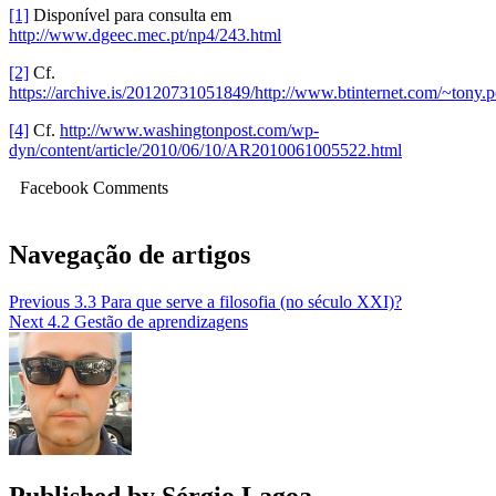
[1]
Disponível para consulta em
http://www.dgeec.mec.pt/np4/243.html
[2]
Cf.
https://archive.is/20120731051849/http://www.btinternet.com/~tony.
[4]
Cf.
http://www.washingtonpost.com/wp-
dyn/content/article/2010/06/10/AR2010061005522.html
Facebook Comments
Navegação de artigos
Previous
3.3 Para que serve a filosofia (no século XXI)?
Next
4.2 Gestão de aprendizagens