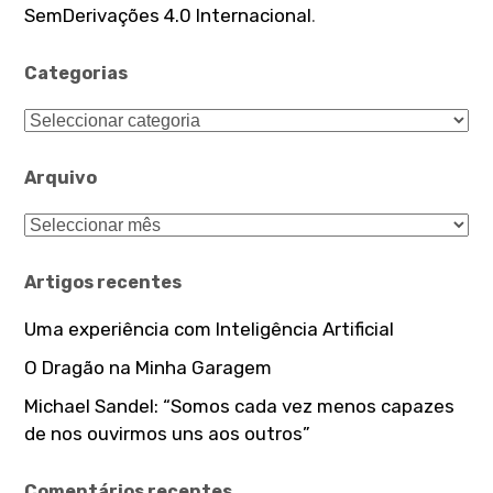
r
SemDerivações 4.0 Internacional
.
:
Categorias
C
a
t
Arquivo
e
A
g
r
o
q
Artigos recentes
r
u
i
Uma experiência com Inteligência Artificial
i
a
v
s
O Dragão na Minha Garagem
o
Michael Sandel: “Somos cada vez menos capazes
de nos ouvirmos uns aos outros”
Comentários recentes