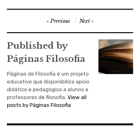
N
Previous
Next
a
v
Published by
e
Páginas Filosofia
g
a
Páginas de Filosofia é um projeto
ç
educativo que disponibiliza apoio
ã
didático e pedagógico a alunos e
professores de filosofia.
View all
o
posts by Páginas Filosofia
d
e
a