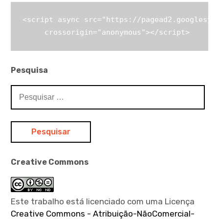
r
t
<script async src="https://pagead2.googlesynd
i
     crossorigin="anonymous"></script>
g
o
Pesquisa
s
P
e
s
q
u
i
Creative Commons
s
a
r
p
Este trabalho está licenciado com uma Licença
o
Creative Commons - Atribuição-NãoComercial-