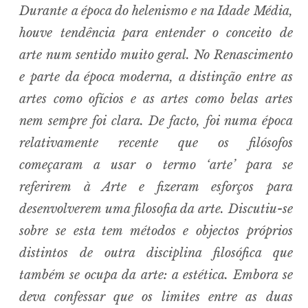
e
n
u
e
Durante a época do helenismo e na Idade Média,
x
p
a
n
d
c
houve tendência para entender o conceito de
h
i
l
d
m
e
arte num sentido muito geral. No Renascimento
n
u
e parte da época moderna, a distinção entre as
artes como ofícios e as artes como belas artes
nem sempre foi clara. De facto, foi numa época
relativamente recente que os filósofos
começaram a usar o termo ‘arte’ para se
referirem à Arte e fizeram esforços para
desenvolverem uma filosofia da arte. Discutiu-se
sobre se esta tem métodos e objectos próprios
distintos de outra disciplina filosófica que
também se ocupa da arte: a estética. Embora se
deva confessar que os limites entre as duas