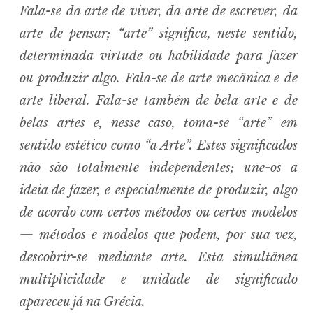
i
l
d
Fala-se da arte de viver, da arte de escrever, da
m
e
n
u
arte de pensar; “arte” significa, neste sentido,
determinada virtude ou habilidade para fazer
e
x
ou produzir algo. Fala-se de arte mecânica e de
p
a
n
d
c
h
arte liberal. Fala-se também de bela arte e de
i
l
d
m
e
n
belas artes e, nesse caso, toma-se “arte” em
u
sentido estético como “a Arte”. Estes significados
não são totalmente independentes; une-os a
e
x
p
a
n
ideia de fazer, e especialmente de produzir, algo
d
c
h
i
l
d
de acordo com certos métodos ou certos modelos
m
e
n
u
e
x
p
— métodos e modelos que podem, por sua vez,
a
n
d
c
h
i
l
descobrir-se mediante arte. Esta simultânea
d
m
e
n
u
e
x
multiplicidade e unidade de significado
p
a
n
d
c
h
apareceu já na Grécia.
i
l
d
m