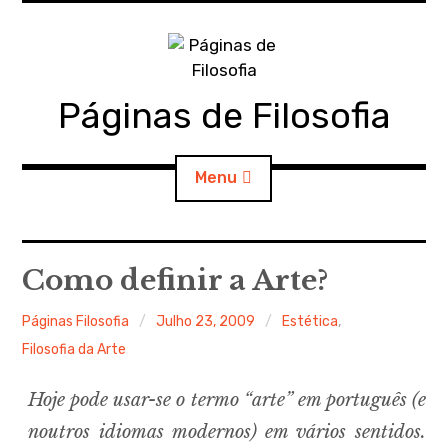
S
k
i
p
Páginas de Filosofia
t
o
c
Menu
o
n
t
e
e
PdF
Como definir a Arte?
x
p
a
n
n
d
c
h
i
t
l
e
SECÇÕES
d
x
Páginas Filosofia
Julho 23, 2009
Estética
,
m
p
e
a
n
n
u
d
c
h
Filosofia da Arte
i
l
e
MATERIAIS
d
x
m
p
e
a
n
n
u
d
c
h
Hoje pode usar-se o termo “arte” em português (e
i
l
e
DOCUMENTOS
d
x
m
p
e
a
n
n
noutros idiomas modernos) em vários sentidos.
u
d
c
h