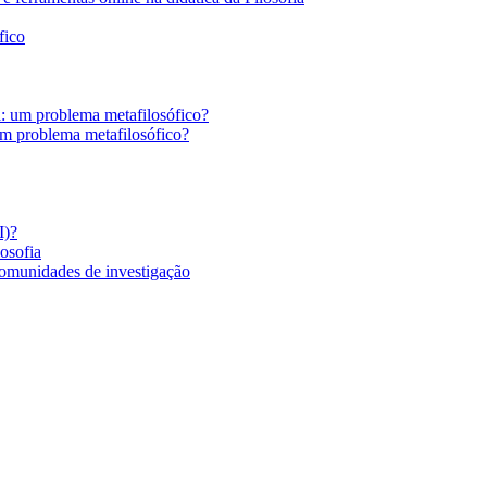
fico
a: um problema metafilosófico?
um problema metafilosófico?
I)?
losofia
comunidades de investigação