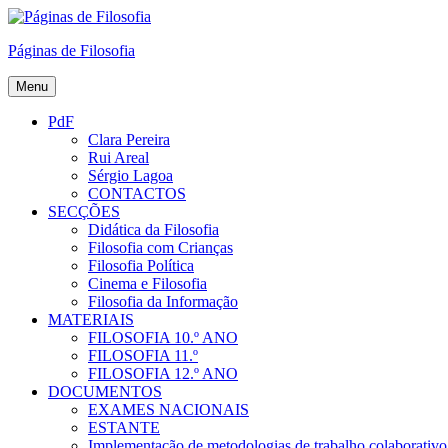
Skip
to
Páginas de Filosofia
content
Menu
PdF
Clara Pereira
Rui Areal
Sérgio Lagoa
CONTACTOS
SECÇÕES
Didática da Filosofia
Filosofia com Crianças
Filosofia Política
Cinema e Filosofia
Filosofia da Informação
MATERIAIS
FILOSOFIA 10.º ANO
FILOSOFIA 11.º
FILOSOFIA 12.º ANO
DOCUMENTOS
EXAMES NACIONAIS
ESTANTE
Implementação de metodologias de trabalho colaborativo e