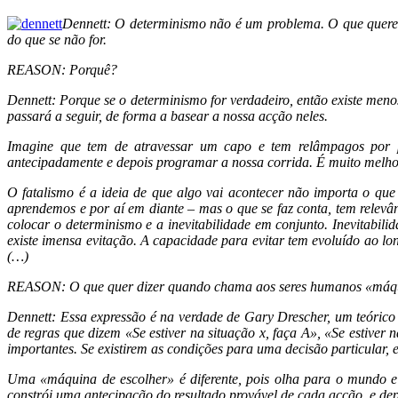
Dennett: O determinismo não é um problema. O que queremo
do que se não for.
REASON: Porquê?
Dennett: Porque se o determinismo for verdadeiro, então existe meno
passará a seguir, de forma a basear a nossa acção neles.
Imagine que tem de atravessar um capo e tem relâmpagos por p
antecipadamente e depois programar a nossa corrida. É muito melhor 
O fatalismo é a ideia de que algo vai acontecer não importa o q
aprendemos e por aí em diante – mas o que se faz conta, tem relevâ
colocar o determinismo e a inevitabilidade em conjunto. Inevitabil
existe imensa evitação. A capacidade para evitar tem evoluído ao lo
(…)
REASON: O que quer dizer quando chama aos seres humanos «máqu
Dennett: Essa expressão é na verdade de Gary Drescher, um teórico 
de regras que dizem «Se estiver na situação x, faça A», «Se estiver 
importantes. Se existirem as condições para uma decisão particular,
Uma «máquina de escolher» é diferente, pois olha para o mundo e v
constrói uma antecipação do resultado provável de cada acção, e dep