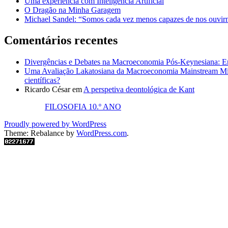
Uma experiência com Inteligência Artificial
O Dragão na Minha Garagem
Michael Sandel: “Somos cada vez menos capazes de nos ouvirm
Comentários recentes
Divergências e Debates na Macroeconomia Pós-Keynesiana: En
Uma Avaliação Lakatosiana da Macroeconomia Mainstream Mic
científicas?
Ricardo César
em
A perspetiva deontológica de Kant
FILOSOFIA 10.º ANO
Proudly powered by WordPress
Theme: Rebalance by
WordPress.com
.