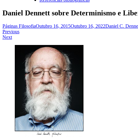
Daniel Dennett sobre Determinismo e Libe
Páginas Filosofia
Outubro 16, 2015
Outubro 16, 2022
Daniel C. Denne
Navegação
Previous
Next
de
artigos