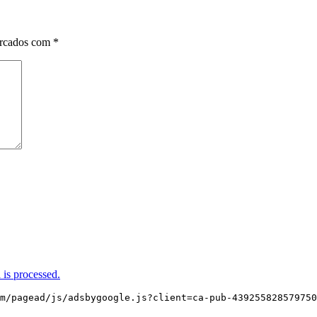
arcados com
*
is processed.
m/pagead/js/adsbygoogle.js?client=ca-pub-439255828579750