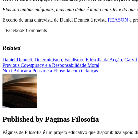
Elas são ambas máquinas, mas uma delas é muito mais livre do que a 
Excerto de uma entrevista de Daniel Dennett à revista
REASON
a pro
Facebook Comments
Related
Daniel Dennett
,
Determinismo
,
Fatalismo
,
Filosofia da Acção
,
Gary D
Navegação
Previous
Cowspiracy e a Responsabilidade Moral
Next
Brincar a Pensar e a Filosofia com Crianças
de
artigos
Published by
Páginas Filosofia
Páginas de Filosofia é um projeto educativo que disponibiliza apoio di