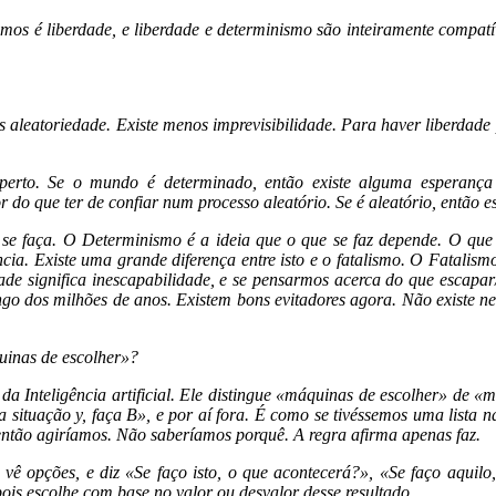
s é liberdade, e liberdade e determinismo são inteiramente compatív
s aleatoriedade. Existe menos imprevisibilidade. Para haver liberdade 
erto. Se o mundo é determinado, então existe alguma esperança
do que ter de confiar num processo aleatório. Se é aleatório, então 
ue se faça. O Determinismo é a ideia que o que se faz depende. O q
ncia. Existe uma grande diferença entre isto e o fatalismo. O Fatal
idade significa inescapabilidade, e se pensarmos acerca do que escap
ngo dos milhões de anos. Existem bons evitadores agora. Não existe n
inas de escolher»?
da Inteligência artificial. Ele distingue «máquinas de escolher» de 
na situação y, faça B», e por aí fora. É como se tivéssemos uma lista 
 então agiríamos. Não saberíamos porquê. A regra afirma apenas faz.
ê opções, e diz «Se faço isto, o que acontecerá?», «Se faço aquilo,
ois escolhe com base no valor ou desvalor desse resultado.