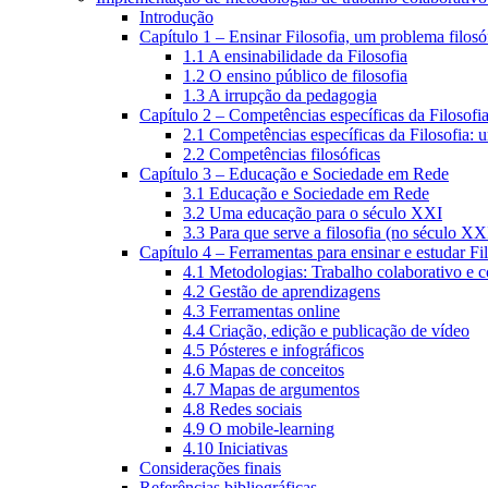
Introdução
Capítulo 1 – Ensinar Filosofia, um problema filosó
1.1 A ensinabilidade da Filosofia
1.2 O ensino público de filosofia
1.3 A irrupção da pedagogia
Capítulo 2 – Competências específicas da Filosofi
2.1 Competências específicas da Filosofia: 
2.2 Competências filosóficas
Capítulo 3 – Educação e Sociedade em Rede
3.1 Educação e Sociedade em Rede
3.2 Uma educação para o século XXI
3.3 Para que serve a filosofia (no século XX
Capítulo 4 – Ferramentas para ensinar e estudar Fi
4.1 Metodologias: Trabalho colaborativo e 
4.2 Gestão de aprendizagens
4.3 Ferramentas online
4.4 Criação, edição e publicação de vídeo
4.5 Pósteres e infográficos
4.6 Mapas de conceitos
4.7 Mapas de argumentos
4.8 Redes sociais
4.9 O mobile-learning
4.10 Iniciativas
Considerações finais
Referências bibliográficas