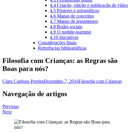
4.4 Criação, edição e publicação de vídeo
4.5 Pósteres e infográficos
4.6 Mapas de conceitos
4.7 Mapas de argumentos
4.8 Redes sociais
4.9 O mobile-learning
4.10 Iniciativas
Considerações finais
Referências bibliográficas
Filosofia com Crianças: as Regras são
Boas para nós?
Clara Cardoso Pereira
Dezembro 7, 2016
Filosofia com Crianças
Navegação de artigos
Previous
Next