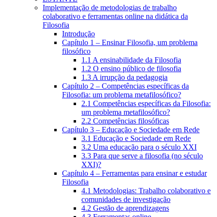
Implementação de metodologias de trabalho
colaborativo e ferramentas online na didática da
Filosofia
Introdução
Capítulo 1 – Ensinar Filosofia, um problema
filosófico
1.1 A ensinabilidade da Filosofia
1.2 O ensino público de filosofia
1.3 A irrupção da pedagogia
Capítulo 2 – Competências específicas da
Filosofia: um problema metafilosófico?
2.1 Competências específicas da Filosofia:
um problema metafilosófico?
2.2 Competências filosóficas
Capítulo 3 – Educação e Sociedade em Rede
3.1 Educação e Sociedade em Rede
3.2 Uma educação para o século XXI
3.3 Para que serve a filosofia (no século
XXI)?
Capítulo 4 – Ferramentas para ensinar e estudar
Filosofia
4.1 Metodologias: Trabalho colaborativo e
comunidades de investigação
4.2 Gestão de aprendizagens
4.3 Ferramentas online