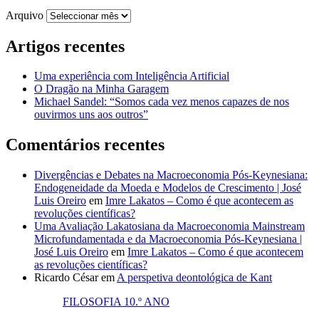
Arquivo
Artigos recentes
Uma experiência com Inteligência Artificial
O Dragão na Minha Garagem
Michael Sandel: “Somos cada vez menos capazes de nos
ouvirmos uns aos outros”
Comentários recentes
Divergências e Debates na Macroeconomia Pós-Keynesiana:
Endogeneidade da Moeda e Modelos de Crescimento | José
Luis Oreiro
em
Imre Lakatos – Como é que acontecem as
revoluções científicas?
Uma Avaliação Lakatosiana da Macroeconomia Mainstream
Microfundamentada e da Macroeconomia Pós-Keynesiana |
José Luis Oreiro
em
Imre Lakatos – Como é que acontecem
as revoluções científicas?
Ricardo César
em
A perspetiva deontológica de Kant
FILOSOFIA 10.º ANO