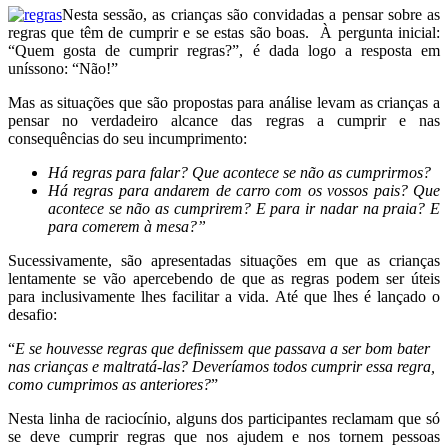
Nesta sessão, as crianças são convidadas a pensar sobre as
regras que têm de cumprir e se estas são boas. À pergunta inicial:
“Quem gosta de cumprir regras?”, é dada logo a resposta em
uníssono: “Não!”
Mas as situações que são propostas para análise levam as crianças a
pensar no verdadeiro alcance das regras a cumprir e nas
consequências do seu incumprimento:
Há regras para falar? Que acontece se não as cumprirmos?
Há regras para andarem de carro com os vossos pais? Que
acontece se não as cumprirem? E para ir nadar na praia? E
para comerem à mesa?”
Sucessivamente, são apresentadas situações em que as crianças
lentamente se vão apercebendo de que as regras podem ser úteis
para inclusivamente lhes facilitar a vida. Até que lhes é lançado o
desafio:
“
E se houvesse regras que definissem que passava a ser bom bater
nas crianças e maltratá-las? Deveríamos todos cumprir essa regra,
como cumprimos as anteriores?
”
Nesta linha de raciocínio, alguns dos participantes reclamam que só
se deve cumprir regras que nos ajudem e nos tornem pessoas