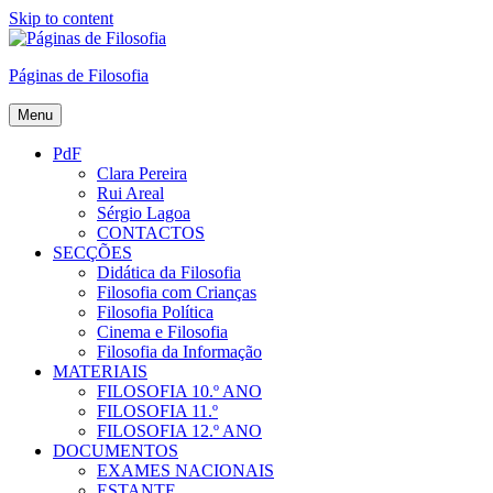
Skip to content
Páginas de Filosofia
Menu
PdF
Clara Pereira
Rui Areal
Sérgio Lagoa
CONTACTOS
SECÇÕES
Didática da Filosofia
Filosofia com Crianças
Filosofia Política
Cinema e Filosofia
Filosofia da Informação
MATERIAIS
FILOSOFIA 10.º ANO
FILOSOFIA 11.º
FILOSOFIA 12.º ANO
DOCUMENTOS
EXAMES NACIONAIS
ESTANTE