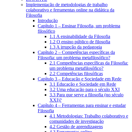
Implementação de metodologias de trabalho
colaborativo e ferramentas online na didática da
Filosofia
Introdução
Capítulo 1 – Ensinar Filosofia, um problema
filosófico
1.1 A ensinabilidade da Filosofia
1.2 O ensino público de filosofia
1.3 A irrupção da pedagogia
Capítulo 2 – Competências específicas da
Filosofia: um problema metafilosófico?
2.1 Competências específicas da Filosofia:
um problema metafilosófico?
2.2 Competências filosóficas
Capítulo 3 – Educação e Sociedade em Rede
3.1 Educação e Sociedade em Rede
3.2 Uma educação para o século XXI
3.3 Para que serve a filosofia (no século
XXI)?
Capítulo 4 – Ferramentas para ensinar e estudar
Filosofia
4.1 Metodologias: Trabalho colaborativo e
comunidades de investigação
4.2 Gestão de aprendizagens
4.3 Ferramentas online