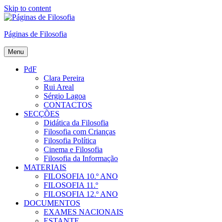
Skip to content
Páginas de Filosofia
Menu
PdF
Clara Pereira
Rui Areal
Sérgio Lagoa
CONTACTOS
SECÇÕES
Didática da Filosofia
Filosofia com Crianças
Filosofia Política
Cinema e Filosofia
Filosofia da Informação
MATERIAIS
FILOSOFIA 10.º ANO
FILOSOFIA 11.º
FILOSOFIA 12.º ANO
DOCUMENTOS
EXAMES NACIONAIS
ESTANTE