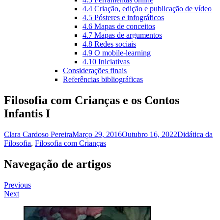
4.4 Criação, edição e publicação de vídeo
4.5 Pósteres e infográficos
4.6 Mapas de conceitos
4.7 Mapas de argumentos
4.8 Redes sociais
4.9 O mobile-learning
4.10 Iniciativas
Considerações finais
Referências bibliográficas
Filosofia com Crianças e os Contos
Infantis I
Clara Cardoso Pereira
Março 29, 2016
Outubro 16, 2022
Didática da
Filosofia
,
Filosofia com Crianças
Navegação de artigos
Previous
Next