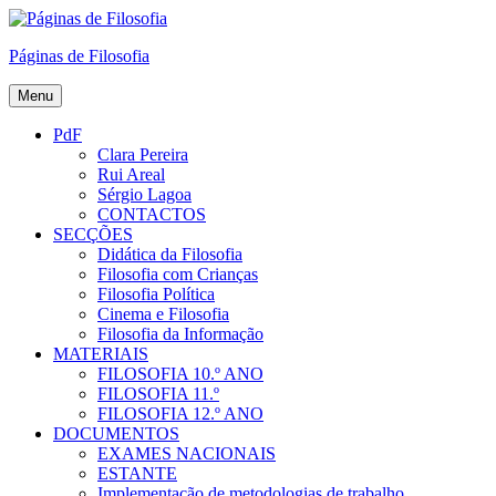
Skip
to
Páginas de Filosofia
content
Menu
PdF
Clara Pereira
Rui Areal
Sérgio Lagoa
CONTACTOS
SECÇÕES
Didática da Filosofia
Filosofia com Crianças
Filosofia Política
Cinema e Filosofia
Filosofia da Informação
MATERIAIS
FILOSOFIA 10.º ANO
FILOSOFIA 11.º
FILOSOFIA 12.º ANO
DOCUMENTOS
EXAMES NACIONAIS
ESTANTE
Implementação de metodologias de trabalho