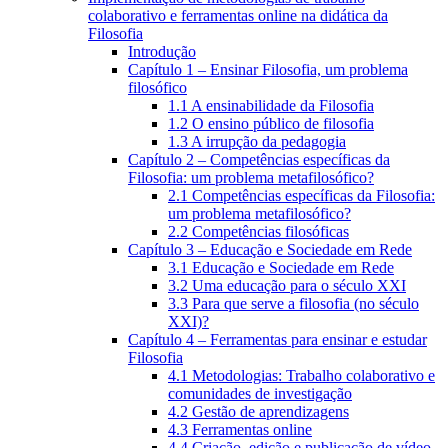
colaborativo e ferramentas online na didática da
Filosofia
Introdução
Capítulo 1 – Ensinar Filosofia, um problema
filosófico
1.1 A ensinabilidade da Filosofia
1.2 O ensino público de filosofia
1.3 A irrupção da pedagogia
Capítulo 2 – Competências específicas da
Filosofia: um problema metafilosófico?
2.1 Competências específicas da Filosofia:
um problema metafilosófico?
2.2 Competências filosóficas
Capítulo 3 – Educação e Sociedade em Rede
3.1 Educação e Sociedade em Rede
3.2 Uma educação para o século XXI
3.3 Para que serve a filosofia (no século
XXI)?
Capítulo 4 – Ferramentas para ensinar e estudar
Filosofia
4.1 Metodologias: Trabalho colaborativo e
comunidades de investigação
4.2 Gestão de aprendizagens
4.3 Ferramentas online
4.4 Criação, edição e publicação de vídeo