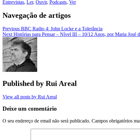
Entrevistas
,
Ler
,
Ouvir
,
Podcasts
,
Ver
Navegação de artigos
Previous
BBC Radio 4: John Locke e a Tolerância
Next
Histórias para Pensar – Nível III – 10/12 Anos, por Maria José
Published by
Rui Areal
View all posts by Rui Areal
Deixe um comentário
O seu endereço de email não será publicado.
Campos obrigatórios m