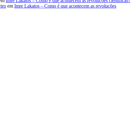
em
Imre Lakatos – Como é que acontecem as revoluções científicas?
iro
em
Imre Lakatos – Como é que acontecem as revoluções