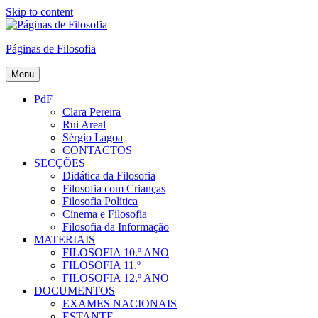
Skip to content
Páginas de Filosofia
Menu
PdF
Clara Pereira
Rui Areal
Sérgio Lagoa
CONTACTOS
SECÇÕES
Didática da Filosofia
Filosofia com Crianças
Filosofia Política
Cinema e Filosofia
Filosofia da Informação
MATERIAIS
FILOSOFIA 10.º ANO
FILOSOFIA 11.º
FILOSOFIA 12.º ANO
DOCUMENTOS
EXAMES NACIONAIS
ESTANTE