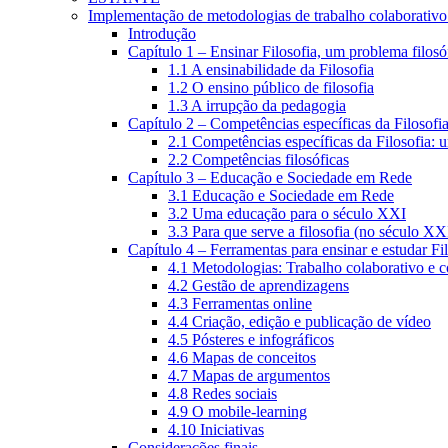
Implementação de metodologias de trabalho colaborativo e
Introdução
Capítulo 1 – Ensinar Filosofia, um problema filosó
1.1 A ensinabilidade da Filosofia
1.2 O ensino público de filosofia
1.3 A irrupção da pedagogia
Capítulo 2 – Competências específicas da Filosofi
2.1 Competências específicas da Filosofia: 
2.2 Competências filosóficas
Capítulo 3 – Educação e Sociedade em Rede
3.1 Educação e Sociedade em Rede
3.2 Uma educação para o século XXI
3.3 Para que serve a filosofia (no século XX
Capítulo 4 – Ferramentas para ensinar e estudar Fi
4.1 Metodologias: Trabalho colaborativo e 
4.2 Gestão de aprendizagens
4.3 Ferramentas online
4.4 Criação, edição e publicação de vídeo
4.5 Pósteres e infográficos
4.6 Mapas de conceitos
4.7 Mapas de argumentos
4.8 Redes sociais
4.9 O mobile-learning
4.10 Iniciativas
Considerações finais