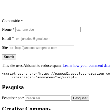
Comentário
*
Nome
*
Email
*
Site
This site uses Akismet to reduce spam.
Learn how your comment data 
<script async src="https://pagead2.googlesyndication.co
     crossorigin="anonymous"></script>
Pesquisa
Pesquisar por:
Creative Commons