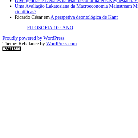
Divergências e Debates na Macroeconomia Pós-Keynesiana: En
Uma Avaliação Lakatosiana da Macroeconomia Mainstream Mic
científicas?
Ricardo César
em
A perspetiva deontológica de Kant
FILOSOFIA 10.º ANO
Proudly powered by WordPress
Theme: Rebalance by
WordPress.com
.