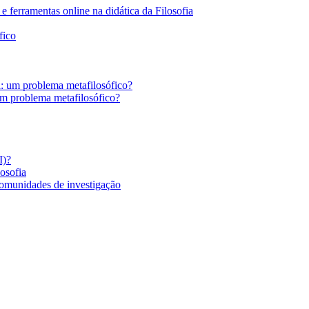
 ferramentas online na didática da Filosofia
fico
a: um problema metafilosófico?
um problema metafilosófico?
I)?
losofia
comunidades de investigação