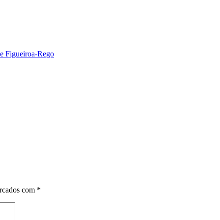
 de Figueiroa-Rego
arcados com
*