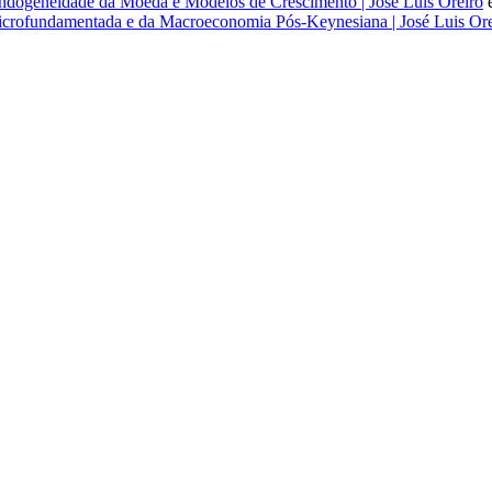
dogeneidade da Moeda e Modelos de Crescimento | José Luis Oreiro
rofundamentada e da Macroeconomia Pós-Keynesiana | José Luis Ore