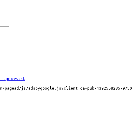
is processed.
m/pagead/js/adsbygoogle.js?client=ca-pub-439255828579750