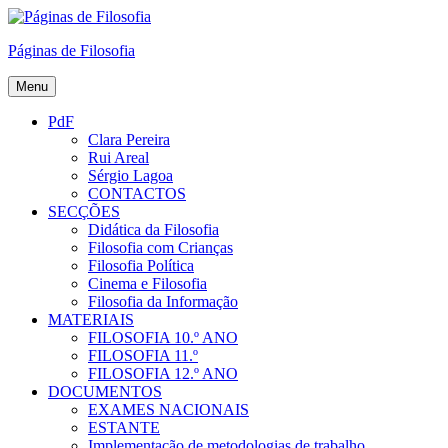
Skip
to
Páginas de Filosofia
content
Menu
PdF
Clara Pereira
Rui Areal
Sérgio Lagoa
CONTACTOS
SECÇÕES
Didática da Filosofia
Filosofia com Crianças
Filosofia Política
Cinema e Filosofia
Filosofia da Informação
MATERIAIS
FILOSOFIA 10.º ANO
FILOSOFIA 11.º
FILOSOFIA 12.º ANO
DOCUMENTOS
EXAMES NACIONAIS
ESTANTE
Implementação de metodologias de trabalho