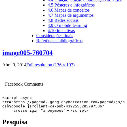
4.5 Pósteres e infográficos
4.6 Mapas de conceitos
4.7 Mapas de argumentos
4.8 Redes sociais
4.9 O mobile-learning
4.10 Iniciativas
Considerações finais
Referências bibliográficas
image005-760704
Abril 9, 2014
Full resolution (136 × 197)
Facebook Comments
<script async 
src="https://pagead2.googlesyndication.com/pagead/js/a
dsbygoogle.js?client=ca-pub-4392558285797506"

     crossorigin="anonymous"></script>
Pesquisa