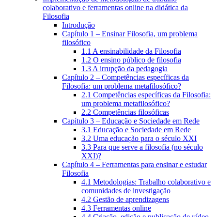
colaborativo e ferramentas online na didática da
Filosofia
Introdução
Capítulo 1 – Ensinar Filosofia, um problema
filosófico
1.1 A ensinabilidade da Filosofia
1.2 O ensino público de filosofia
1.3 A irrupção da pedagogia
Capítulo 2 – Competências específicas da
Filosofia: um problema metafilosófico?
2.1 Competências específicas da Filosofia:
um problema metafilosófico?
2.2 Competências filosóficas
Capítulo 3 – Educação e Sociedade em Rede
3.1 Educação e Sociedade em Rede
3.2 Uma educação para o século XXI
3.3 Para que serve a filosofia (no século
XXI)?
Capítulo 4 – Ferramentas para ensinar e estudar
Filosofia
4.1 Metodologias: Trabalho colaborativo e
comunidades de investigação
4.2 Gestão de aprendizagens
4.3 Ferramentas online
4.4 Criação, edição e publicação de vídeo