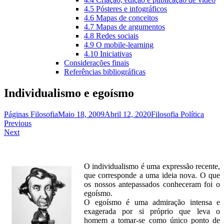
4.5 Pósteres e infográficos
4.6 Mapas de conceitos
4.7 Mapas de argumentos
4.8 Redes sociais
4.9 O mobile-learning
4.10 Iniciativas
Considerações finais
Referências bibliográficas
Individualismo e egoísmo
Páginas Filosofia
Maio 18, 2009
Abril 12, 2020
Filosofia Política
Navegação
Previous
Next
de
artigos
O individualismo é uma expressão recente,
que corresponde a uma ideia nova. O que
os nossos antepassados conheceram foi o
egoísmo.
O egoísmo é uma admiração intensa e
exagerada por si próprio que leva o
homem a tomar-se como único ponto de