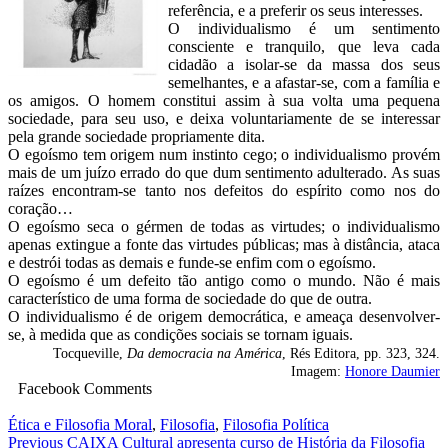
referência, e a preferir os seus interesses.
O individualismo é um sentimento
consciente e tranquilo, que leva cada
cidadão a isolar-se da massa dos seus
semelhantes, e a afastar-se, com a família e
os amigos. O homem constitui assim à sua volta uma pequena
sociedade, para seu uso, e deixa voluntariamente de se interessar
pela grande sociedade propriamente dita.
O egoísmo tem origem num instinto cego; o individualismo provém
mais de um juízo errado do que dum sentimento adulterado. As suas
raízes encontram-se tanto nos defeitos do espírito como nos do
coração…
O egoísmo seca o gérmen de todas as virtudes; o individualismo
apenas extingue a fonte das virtudes públicas; mas à distância, ataca
e destrói todas as demais e funde-se enfim com o egoísmo.
O egoísmo é um defeito tão antigo como o mundo. Não é mais
característico de uma forma de sociedade do que de outra.
O individualismo é de origem democrática, e ameaça desenvolver-
se, à medida que as condições sociais se tornam iguais.
Tocqueville,
Da democracia na América
, Rés Editora, pp. 323, 324.
Imagem:
Honore Daumier
Facebook Comments
Ética e Filosofia Moral
,
Filosofia
,
Filosofia Política
Navegação
Previous
CAIXA Cultural apresenta curso de História da Filosofia