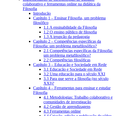
colaborativo e ferramentas online na didática da
Filosofia
Introdução
Capítulo 1 – Ensinar Filosofia, um problema
filosófico
1.1 A ensinabilidade da Filosofia
1.2 O ensino público de filosofia
1.3 A irrupção da pedagogia
Capítulo 2 – Competências específicas da
Filosofia: um problema metafilosófico?
2.1 Competências específicas da Filosofia:
um problema metafilosófico?
2.2 Competências filosóficas
Capítulo 3 – Educação e Sociedade em Rede
3.1 Educação e Sociedade em Rede
3.2 Uma educação para o século XXI
3.3 Para que serve a filosofia (no século
XXI)?
Capítulo 4 – Ferramentas para ensinar e estudar
Filosofia
4.1 Metodologias: Trabalho colaborativo e
comunidades de investigação
4.2 Gestão de aprendizagens
4.3 Ferramentas online
4.4 Criação, edição e publicação de vídeo