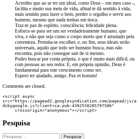
Acredito que ao se ter um ideal, como Deus – em meu caso -,
facilita e muito sua meta de vida, afinal te dá sentido à vida,
mais sentido para fazer o bem, perder o orgulho e servir aos
homens, mesmo que nada tenhas em troca.
Traz-te paz de espírito, consciência; felicidade plena.
Esforce-se para ser um ser verdadeiramente humano, que
viva, e não que seja como o corpo morto que é arrastado pela
correnteza. Permita-se escolher, e, no fim, seus ideais serão
universais, aquilo que todo ser humano busca, mas não
encontra, pois não consegue sair de si mesmo.
Podes buscar por conta própria, o que é muito mais difícil, ou
com pessoas ao seu redor. E, em própria opinião, Deus é
fundamental para este crescimento como ser.
Espero ter ajudado, amigo. Pax et bonum!
Comments are closed.
<script async 
src="https://pagead2.googlesyndication.com/pagead/js/a
dsbygoogle.js?client=ca-pub-4392558285797506"

     crossorigin="anonymous"></script>
Pesquisa
Pesquisar