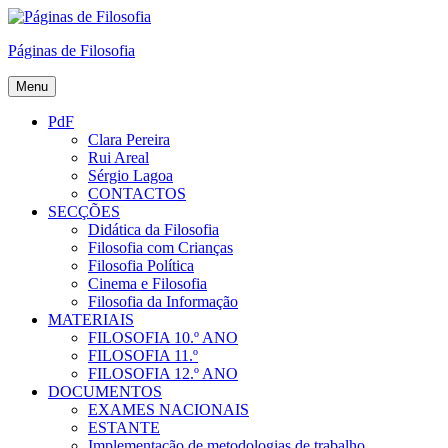
Skip
to
Páginas de Filosofia
content
Menu
PdF
Clara Pereira
Rui Areal
Sérgio Lagoa
CONTACTOS
SECÇÕES
Didática da Filosofia
Filosofia com Crianças
Filosofia Política
Cinema e Filosofia
Filosofia da Informação
MATERIAIS
FILOSOFIA 10.º ANO
FILOSOFIA 11.º
FILOSOFIA 12.º ANO
DOCUMENTOS
EXAMES NACIONAIS
ESTANTE
Implementação de metodologias de trabalho