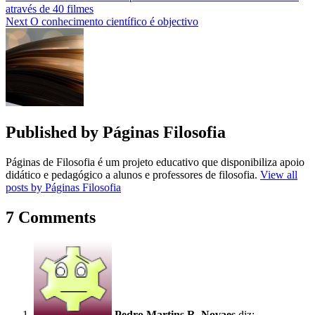
através de 40 filmes
de
Next
O conhecimento científico é objectivo
artigos
Published by
Páginas Filosofia
Páginas de Filosofia é um projeto educativo que disponibiliza apoio
didático e pedagógico a alunos e professores de filosofia.
View all
posts by Páginas Filosofia
7 Comments
Pedro Martins R. Novaes
diz: