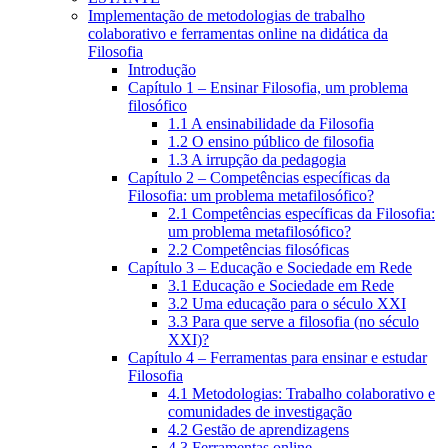
Implementação de metodologias de trabalho
colaborativo e ferramentas online na didática da
Filosofia
Introdução
Capítulo 1 – Ensinar Filosofia, um problema
filosófico
1.1 A ensinabilidade da Filosofia
1.2 O ensino público de filosofia
1.3 A irrupção da pedagogia
Capítulo 2 – Competências específicas da
Filosofia: um problema metafilosófico?
2.1 Competências específicas da Filosofia:
um problema metafilosófico?
2.2 Competências filosóficas
Capítulo 3 – Educação e Sociedade em Rede
3.1 Educação e Sociedade em Rede
3.2 Uma educação para o século XXI
3.3 Para que serve a filosofia (no século
XXI)?
Capítulo 4 – Ferramentas para ensinar e estudar
Filosofia
4.1 Metodologias: Trabalho colaborativo e
comunidades de investigação
4.2 Gestão de aprendizagens
4.3 Ferramentas online