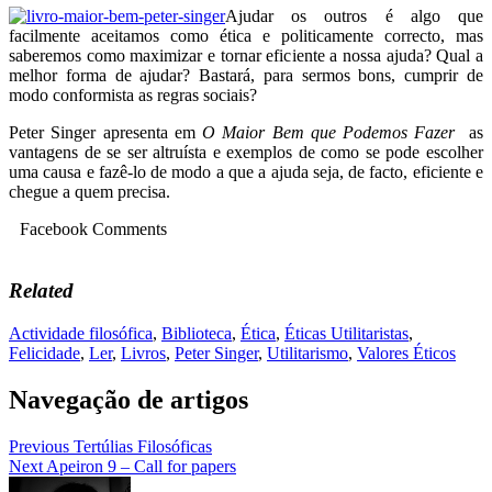
Ajudar os outros é algo que
facilmente aceitamos como ética e politicamente correcto, mas
saberemos como maximizar e tornar eficiente a nossa ajuda? Qual a
melhor forma de ajudar? Bastará, para sermos bons, cumprir de
modo conformista as regras sociais?
Peter Singer apresenta em
O Maior Bem que Podemos Fazer
as
vantagens de se ser altruísta e exemplos de como se pode escolher
uma causa e fazê-lo de modo a que a ajuda seja, de facto, eficiente e
chegue a quem precisa.
Facebook Comments
Related
Actividade filosófica
,
Biblioteca
,
Ética
,
Éticas Utilitaristas
,
Felicidade
,
Ler
,
Livros
,
Peter Singer
,
Utilitarismo
,
Valores Éticos
Navegação de artigos
Previous
Tertúlias Filosóficas
Next
Apeiron 9 – Call for papers