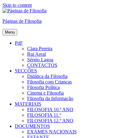
Skip to content
Páginas de Filosofia
Menu
PdF
Clara Pereira
Rui Areal
Sérgio Lagoa
CONTACTOS
SECÇÕES
Didática da Filosofia
Filosofia com Crianças
Filosofia Política
Cinema e Filosofia
Filosofia da Informação
MATERIAIS
FILOSOFIA 10.º ANO
FILOSOFIA 11.º
FILOSOFIA 12.º ANO
DOCUMENTOS
EXAMES NACIONAIS
ESTANTE