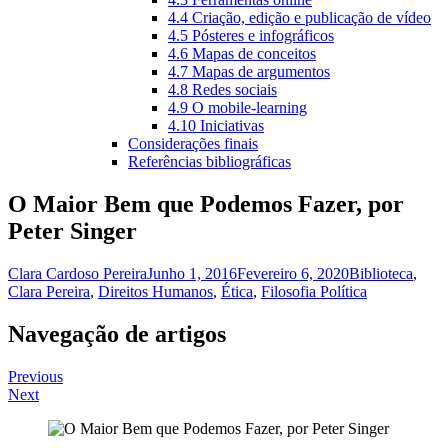
4.4 Criação, edição e publicação de vídeo
4.5 Pósteres e infográficos
4.6 Mapas de conceitos
4.7 Mapas de argumentos
4.8 Redes sociais
4.9 O mobile-learning
4.10 Iniciativas
Considerações finais
Referências bibliográficas
O Maior Bem que Podemos Fazer, por
Peter Singer
Clara Cardoso Pereira
Junho 1, 2016
Fevereiro 6, 2020
Biblioteca
,
Clara Pereira
,
Direitos Humanos
,
Ética
,
Filosofia Política
Navegação de artigos
Previous
Next