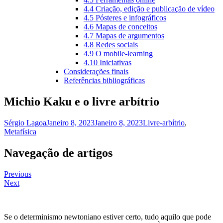
4.4 Criação, edição e publicação de vídeo
4.5 Pósteres e infográficos
4.6 Mapas de conceitos
4.7 Mapas de argumentos
4.8 Redes sociais
4.9 O mobile-learning
4.10 Iniciativas
Considerações finais
Referências bibliográficas
Michio Kaku e o livre arbítrio
Sérgio Lagoa
Janeiro 8, 2023
Janeiro 8, 2023
Livre-arbítrio
,
Metafísica
Navegação de artigos
Previous
Next
Se o determinismo newtoniano estiver certo, tudo aquilo que pode