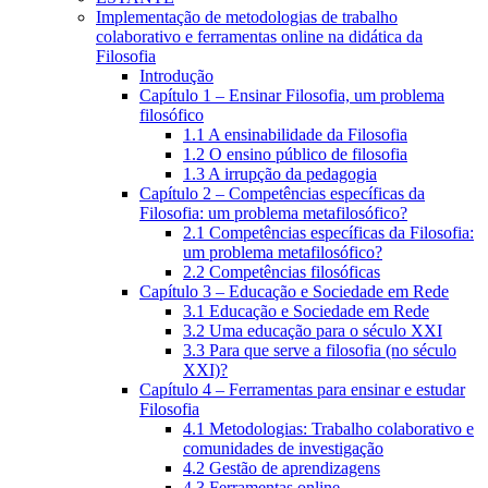
Implementação de metodologias de trabalho
colaborativo e ferramentas online na didática da
Filosofia
Introdução
Capítulo 1 – Ensinar Filosofia, um problema
filosófico
1.1 A ensinabilidade da Filosofia
1.2 O ensino público de filosofia
1.3 A irrupção da pedagogia
Capítulo 2 – Competências específicas da
Filosofia: um problema metafilosófico?
2.1 Competências específicas da Filosofia:
um problema metafilosófico?
2.2 Competências filosóficas
Capítulo 3 – Educação e Sociedade em Rede
3.1 Educação e Sociedade em Rede
3.2 Uma educação para o século XXI
3.3 Para que serve a filosofia (no século
XXI)?
Capítulo 4 – Ferramentas para ensinar e estudar
Filosofia
4.1 Metodologias: Trabalho colaborativo e
comunidades de investigação
4.2 Gestão de aprendizagens
4.3 Ferramentas online