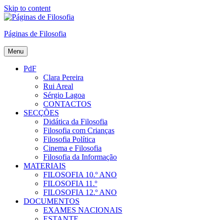
Skip to content
Páginas de Filosofia
Menu
PdF
Clara Pereira
Rui Areal
Sérgio Lagoa
CONTACTOS
SECÇÕES
Didática da Filosofia
Filosofia com Crianças
Filosofia Política
Cinema e Filosofia
Filosofia da Informação
MATERIAIS
FILOSOFIA 10.º ANO
FILOSOFIA 11.º
FILOSOFIA 12.º ANO
DOCUMENTOS
EXAMES NACIONAIS
ESTANTE