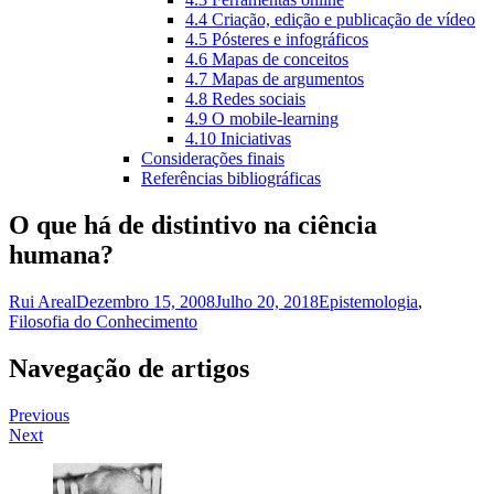
4.4 Criação, edição e publicação de vídeo
4.5 Pósteres e infográficos
4.6 Mapas de conceitos
4.7 Mapas de argumentos
4.8 Redes sociais
4.9 O mobile-learning
4.10 Iniciativas
Considerações finais
Referências bibliográficas
O que há de distintivo na ciência
humana?
Rui Areal
Dezembro 15, 2008
Julho 20, 2018
Epistemologia
,
Filosofia do Conhecimento
Navegação de artigos
Previous
Next