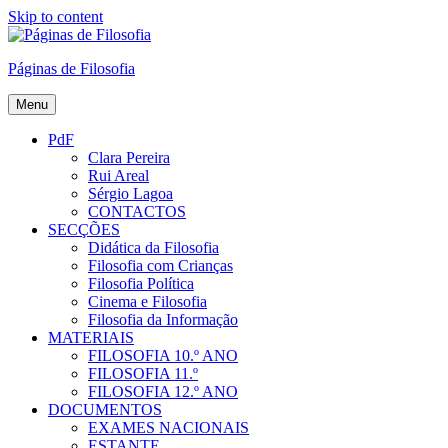
Skip to content
Páginas de Filosofia
Menu
PdF
Clara Pereira
Rui Areal
Sérgio Lagoa
CONTACTOS
SECÇÕES
Didática da Filosofia
Filosofia com Crianças
Filosofia Política
Cinema e Filosofia
Filosofia da Informação
MATERIAIS
FILOSOFIA 10.º ANO
FILOSOFIA 11.º
FILOSOFIA 12.º ANO
DOCUMENTOS
EXAMES NACIONAIS
ESTANTE