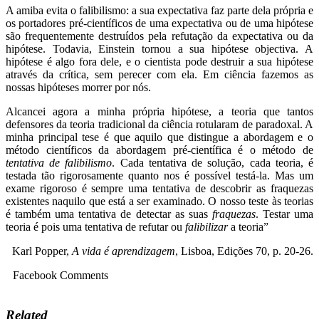
A amiba evita o falibilismo: a sua expectativa faz parte dela própria e
os portadores pré-científicos de uma expectativa ou de uma hipótese
são frequentemente destruídos pela refutação da expectativa ou da
hipótese. Todavia, Einstein tornou a sua hipótese objectiva. A
hipótese é algo fora dele, e o cientista pode destruir a sua hipótese
através da crítica, sem perecer com ela. Em ciência fazemos as
nossas hipóteses morrer por nós.
Alcancei agora a minha própria hipótese, a teoria que tantos
defensores da teoria tradicional da ciência rotularam de paradoxal. A
minha principal tese é que aquilo que distingue a abordagem e o
método científicos da abordagem pré-científica é o método de
tentativa de falibilismo
. Cada tentativa de solução, cada teoria, é
testada tão rigorosamente quanto nos é possível testá-la. Mas um
exame rigoroso é sempre uma tentativa de descobrir as fraquezas
existentes naquilo que está a ser examinado. O nosso teste às teorias
é também uma tentativa de detectar as suas
fraquezas
. Testar uma
teoria é pois uma tentativa de refutar ou
falibilizar
a teoria”
Karl Popper,
A vida é aprendizagem
, Lisboa, Edições 70, p. 20-26.
Facebook Comments
Related