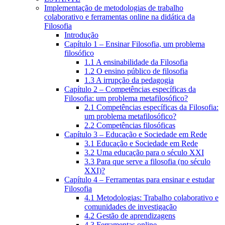
Implementação de metodologias de trabalho
colaborativo e ferramentas online na didática da
Filosofia
Introdução
Capítulo 1 – Ensinar Filosofia, um problema
filosófico
1.1 A ensinabilidade da Filosofia
1.2 O ensino público de filosofia
1.3 A irrupção da pedagogia
Capítulo 2 – Competências específicas da
Filosofia: um problema metafilosófico?
2.1 Competências específicas da Filosofia:
um problema metafilosófico?
2.2 Competências filosóficas
Capítulo 3 – Educação e Sociedade em Rede
3.1 Educação e Sociedade em Rede
3.2 Uma educação para o século XXI
3.3 Para que serve a filosofia (no século
XXI)?
Capítulo 4 – Ferramentas para ensinar e estudar
Filosofia
4.1 Metodologias: Trabalho colaborativo e
comunidades de investigação
4.2 Gestão de aprendizagens
4.3 Ferramentas online