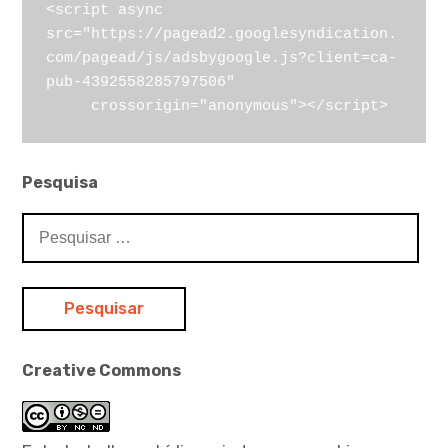
<script async 
src="https://pagead2.googlesyndication.
com/pagead/js/adsbygoogle.js?client=ca-
pub-4392558285797506"

     crossorigin="anonymous"></script>
Pesquisa
Pesquisar
por:
Creative Commons