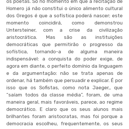
menu
os poetas. Só no momento em que a recitação de
Homero já não constitui o único alimento cultural
dos Gregos é que a sofística poderá nascer; este
momento coincidirá, como demonstrou
Untersteiner, com a crise da civilização
aristocrática. Mas são as instituições
expan
child
menu
democráticas que permitirão o progresso da
sofística, tornando-a de alguma maneira
indispensável: a conquista do poder exige, de
agora em diante, o perfeito domínio da linguagem
e da argumentação: não se trata apenas de
ordenar, há também que persuadir e explicar. É por
expan
child
menu
isso que os Sofistas, como nota Jaeger,, que
“saíam todos da classe média”, foram, de uma
expan
maneira geral, mais favoráveis, parece, ao regime
child
menu
democrático. E claro que os seus alunos mais
brilhantes foram aristocratas, mas foi porque a
expan
child
democracia escolheu, frequentemente, os seus
menu