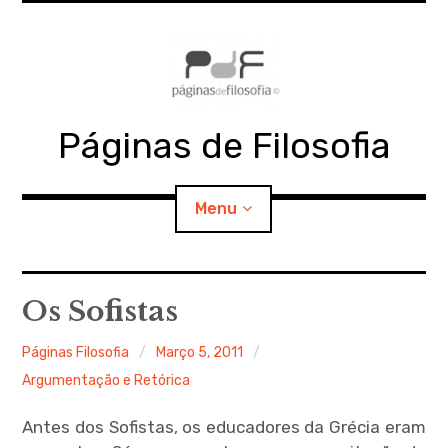
Skip
to
content
Páginas de Filosofia
Menu
expan
PdF
child
Os Sofistas
menu
expan
SECÇÕES
child
Páginas Filosofia
Março 5, 2011
menu
Argumentação e Retórica
expan
MATERIAIS
child
menu
Antes dos Sofistas, os educadores da Grécia eram
expan
DOCUMENTOS
child