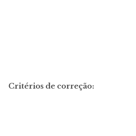
expan
child
menu
Critérios de correção: