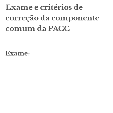
menu
Exame e critérios de
correção da componente
comum da PACC
expan
child
menu
Exame:
expan
child
menu
expan
child
menu
expan
child
menu