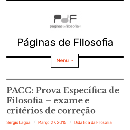
Skip
to
content
Páginas de Filosofia
Menu
expan
PdF
child
PACC: Prova Específica de
menu
Filosofia – exame e
expan
SECÇÕES
child
menu
critérios de correção
expan
MATERIAIS
child
menu
Sérgio Lagoa
Março 27, 2015
Didática da Filosofia
expan
DOCUMENTOS
child